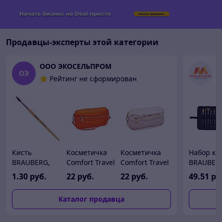
Продавцы-эксперты этой категории
ООО ЭКОСЕЛЬПРОМ
Х
ОЭ
Рейтинг не сформирован
Кисть
Косметичка
Косметичка
Набор ки
BRAUBERG,
Comfort Travel
Comfort Travel
BRAUBER
пони, круглая,
Etoile
Etoile
Classic 2
1
.30
руб.
22
руб.
22
руб.
49
.51
ру
№ 6,
Brillante,
Brillante,
(12шт,
оранжевый
розовый
синтетик
Каталог продавца