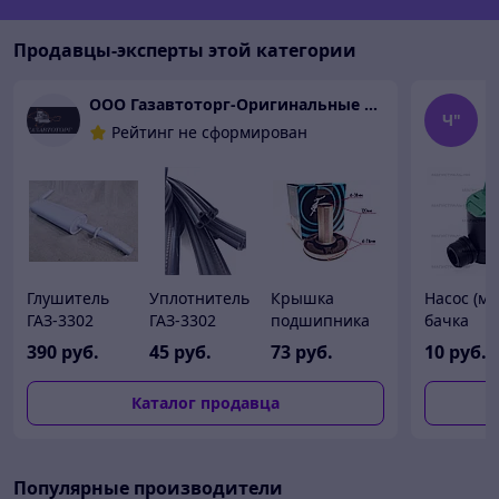
Продавцы-эксперты этой категории
ООО Газавтоторг-Оригинальные запчасти ГАЗ, УАЗ, Газель Next
Ч
Ч"
Рейтинг не сформирован
Глушитель
Уплотнитель
Крышка
Насос (мо
ГАЗ-3302
ГАЗ-3302
подшипника
бачка
Бизнес
Газель
первичного
омывате
390
руб.
45
руб.
73
руб.
10
руб.
дв.УМЗ-4216
ГАЗ-2217
вала КПП (5-
Газель
ЕВРО-4
Соболь
ст.) ГАЗ 3302
Бизнес,Н
Каталог продавца
(Бозал-ГАЗ)
ГАЗ-33104
Газель Бизнес
3302-1201008-
Валдай
NEXT Соболь
40
проема двери
Волга(ГАЗ)
кабины
31029-1701040
Популярные производители
(4метр.) 3302-