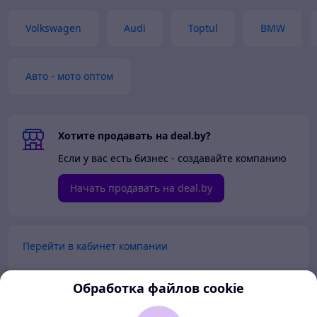
6107126
Volkswagen
Audi
Toptul
BMW
Авто - мото оптом
Хотите продавать на deal.by?
Если у вас есть бизнес - создавайте компанию
Начать продавать на deal.by
Перейти в кабинет компании
Перейти в личный кабинет
Обработка файлов cookie