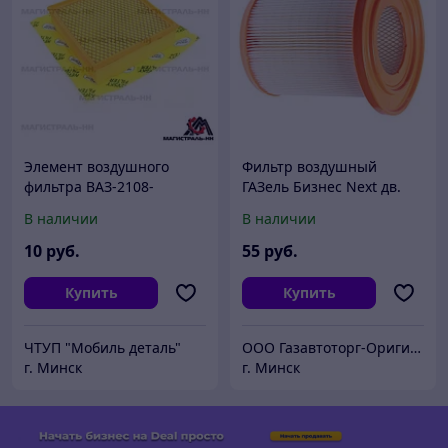
Элемент воздушного
Фильтр воздушный
фильтра ВАЗ-2108-
ГАЗель Бизнес Next дв.
15,1118,2123 инжектор
Cummins 2.8 УМЗ-4216
В наличии
В наличии
(длинный) 28-1109013-10
2800110901310
10
руб.
55
руб.
Купить
Купить
ЧТУП "Мобиль деталь"
ООО Газавтоторг-Оригинальные запчасти ГАЗ, УАЗ, Газель Next
г. Минск
г. Минск