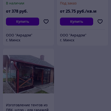
380В.
,штор брезентовых - для
В наличии
Под заказ
гаражей и боксов,
беседок, из ПВХ
от
378
руб.
от
25
.75
руб./кв.м
Купить
Купить
ООО "Акрадом"
ООО "Акрадом"
г. Минск
г. Минск
Изготовление тентов из
ПВХ, штор - для гаражей,