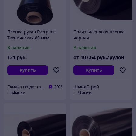
Пленка-рукав Everplast
Полиэтиленовая пленка
Техническая 80 мкм
черная
1500x2мм 100м.п.
В наличии
В наличии
121
руб.
от
107
.64
руб./рулон
Купить
Купить
Скидка на доставку 21 векбай
29%
ШмилСтрой
г. Минск
г. Минск