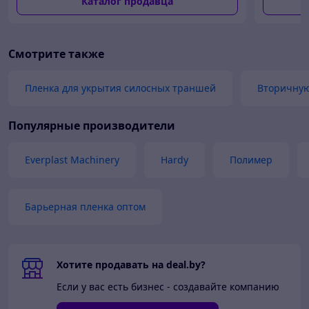
Каталог продавца
100м.п.
100м.п.
под заказ
Смотрите также
Пленка для укрытия силосных траншей
Вторичную
Популярные производители
Everplast Machinery
Hardy
Полимер
Барьерная пленка оптом
Хотите продавать на deal.by?
Если у вас есть бизнес - создавайте компанию