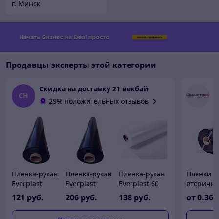
г. Минск
Продавцы-эксперты этой категории
Скидка на доставку 21 векбай
Ш
СН
29% положительных отзывов
Пленка-рукав
Пленка-рукав
Пленка-рукав
Пленки
Everplast
Everplast
Everplast 60
вторичн
Техническая
Техническая
мкм 1500x2мм
черные
121
руб.
206
руб.
138
руб.
от
0
.36
руб
80 мкм
150 мкм
100м. п.
Минск в
1500x2мм
1500x2мм
наличии 