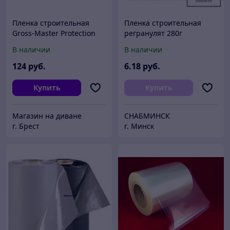
Пленка строительная
Пленка строительная
Gross-Master Protection
регранулят 280г
самоклеящаяся 45мик
В наличии
В наличии
500мм / GMPR135059045
124
руб.
6
.18
руб.
Купить
Купить
Магазин на диване
СНАБМИНСК
г. Брест
г. Минск