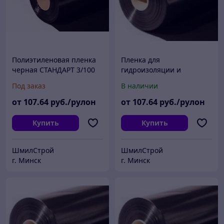
Полиэтиленовая пленка
Пленка для
черная СТАНДАРТ 3/100
гидроизоляции и
укрывания первичная
Под заказ
В наличии
вторичная 100, 150, 200
микрон Минск
от
107
.64
руб./рулон
от
107
.64
руб./рулон
Купить
Купить
ШмилСтрой
ШмилСтрой
г. Минск
г. Минск