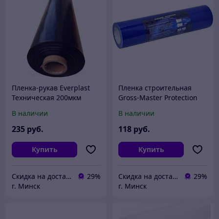
Пленка-рукав Everplast
Пленка строительная
Техническая 200мкм
Gross-Master Protection
3000x2мм 50м. п.
самоклеящаяся 45мик
В наличии
В наличии
500мм / GMPR135059045
235
руб.
118
руб.
Купить
Купить
Скидка на доставку 21 векбай
29%
Скидка на доставку 21 векбай
29%
г. Минск
г. Минск