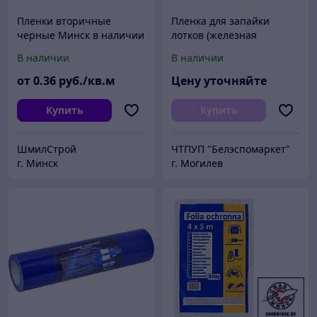
Пленки вторичные
Пленка для запайки
черные Минск в наличии
лотков (железная
и под заказ
запайка) PET/CPP 190мм
В наличии
В наличии
55мкм
от
0
.36
руб./кв.м
Цену уточняйте
Купить
Купить
ШмилСтрой
ЧТПУП "Белэспомаркет"
г. Минск
г. Могилев