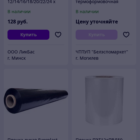
12/14/16/18/20/22/24 х
термоформовочная
50/100 м (120-150 микрон
424мм 180мкм барьерная
В наличии
В наличии
) Доставка.
многослойная РА/РЕ пр-во
Польша
128
руб.
Цену уточняйте
Купить
Купить
ООО ЛикБас
ЧТПУП "Белэспомаркет"
г. Минск
г. Могилев
Пленка-рукав Everplast
Пленка ПЭТ12+ПВД50,