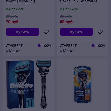
Power Flexball с 1
Flexball с 2 кассетами
кассетой Бритва / Станок
Бритва / Станок для
В наличии
В наличии
для бритья мужской на
бритья мужской
батарейке
80
руб.
75
руб.
70
руб.
60
руб.
Купить
Купить
СТАРВЕСТ
100%
СТАРВЕСТ
100%
г. Минск
г. Минск