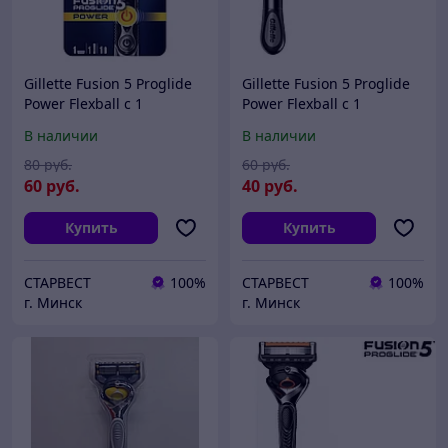
Gillette Fusion 5 Proglide
Gillette Fusion 5 Proglide
Power Flexball с 1
Power Flexball с 1
кассетой Бритва / Станок
кассетой (БЕЗ УПАКОВКИ)
В наличии
В наличии
для бритья мужской на
Бритва / Станок для
батарейке
бритья мужской
80
руб.
60
руб.
60
руб.
40
руб.
Купить
Купить
СТАРВЕСТ
100%
СТАРВЕСТ
100%
г. Минск
г. Минск