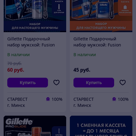
Gillette Подарочный
Gillette Подарочный
набор мужской: Fusion
набор мужской: Fusion
Proglide Станок / бритва с
Станок / бритва с 1
В наличии
В наличии
1 кассетой + Гель для
кассетой + Лосьон после
бритья 200 мл
бритья 50 мл
70
руб.
60
руб.
45
руб.
Купить
Купить
СТАРВЕСТ
100%
СТАРВЕСТ
100%
г. Минск
г. Минск