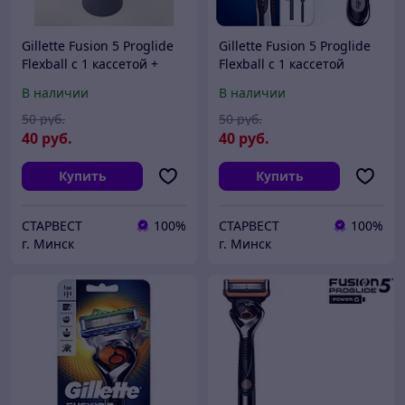
Gillette Fusion 5 Proglide
Gillette Fusion 5 Proglide
Flexball с 1 кассетой +
Flexball с 1 кассетой
Подставка (БЕЗ
Бритва / Станок для
В наличии
В наличии
УПАКОВКИ) Бритва /
бритья мужской
Станок для бритья
50
руб.
50
руб.
мужской
40
руб.
40
руб.
Купить
Купить
СТАРВЕСТ
100%
СТАРВЕСТ
100%
г. Минск
г. Минск