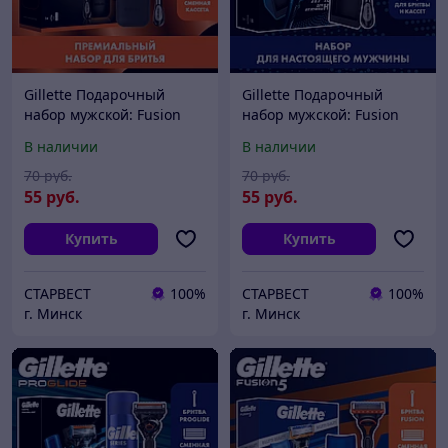
Gillette Подарочный
Gillette Подарочный
набор мужской: Fusion
набор мужской: Fusion
Proglide Станок / бритва с
Proglide Станок / бритва с
В наличии
В наличии
1 кассетой + Чехол /
1 кассетой + Подставка /
футляр
станция
70
руб.
70
руб.
55
руб.
55
руб.
Купить
Купить
СТАРВЕСТ
100%
СТАРВЕСТ
100%
г. Минск
г. Минск