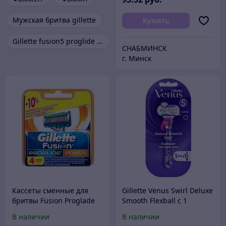
Мужская бритва gillette
Купить
Gillette fusion5 proglide мужская бритва
СНАБМИНСК
г. Минск
Кассеты сменные для
Gillette Venus Swirl Deluxe
бритвы Fusion Proglade
Smooth Flexball с 1
Power 4 шт. Gillette
кассетой Бритва / Станок
В наличии
В наличии
для бритья женский