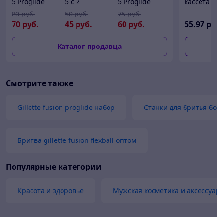
5 Proglide
5 с 2
5 Proglide
кассета 1
Power Flexball
кассетами
Flexball с 2
Fusion
80
руб.
50
руб.
75
руб.
с 1 кассетой
Бритва /
кассетами
Proglide
70
руб.
45
руб.
60
руб.
55
.97
ру
Бритва /
Станок для
Бритва /
Flexball
Станок для
бритья
Станок для
Gillette
Каталог продавца
бритья
мужской
бритья
мужской на
мужской
батарейке
Смотрите также
Gillette fusion proglide набор
Станки для бритья б
Бритва gillette fusion flexball оптом
Популярные категории
Красота и здоровье
Мужская косметика и аксессуа