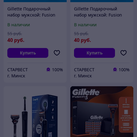
Gillette Подарочный
Gillette Подарочный
набор мужской: Fusion
набор мужской: Fusion
Proglide Станок / бритва с
Proglide Станок / бритва с
В наличии
В наличии
1 кассетой + Чехол /
1 кассетой + Чехол /
футляр
футляр
55
руб.
55
руб.
40
руб.
40
руб.
Купить
Купить
СТАРВЕСТ
100%
СТАРВЕСТ
100%
г. Минск
г. Минск