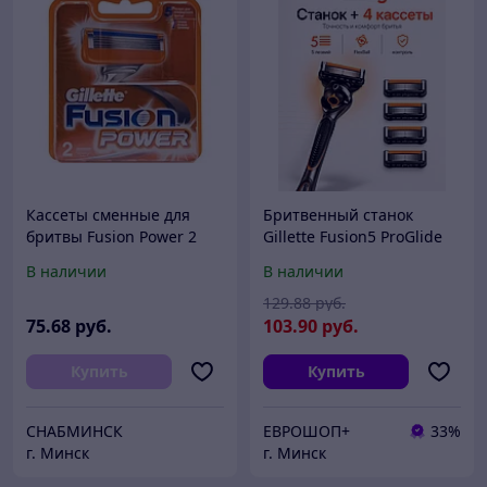
Кассеты сменные для
Бритвенный станок
бритвы Fusion Power 2
Gillette Fusion5 ProGlide
шт. Gillette
FlexBall с 5 кассетами (1
В наличии
В наличии
станок + 4 сменные
кассеты)
129
.88
руб.
75
.68
руб.
103
.90
руб.
Купить
Купить
СНАБМИНСК
ЕВРОШОП+
33%
г. Минск
г. Минск