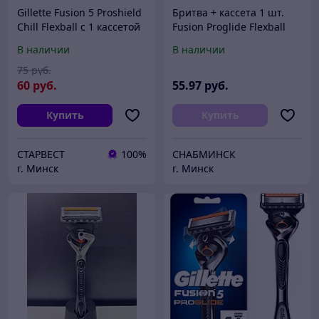
Gillette Fusion 5 Proshield
Бритва + кассета 1 шт.
Chill Flexball с 1 кассетой
Fusion Proglide Flexball
Бритва / Станок для
Gillette
В наличии
В наличии
бритья мужской
75
руб.
60
руб.
55
.97
руб.
Купить
Купить
СТАРВЕСТ
100%
СНАБМИНСК
г. Минск
г. Минск