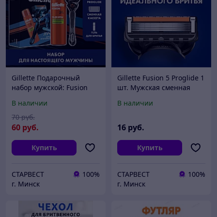
Gillette Подарочный
Gillette Fusion 5 Proglide 1
набор мужской: Fusion
шт. Мужская сменная
Proglide Станок / бритва с
кассета / лезвие для
В наличии
В наличии
1 кассетой + Гель для
бритья
бритья 200 мл
70
руб.
60
руб.
16
руб.
Купить
Купить
СТАРВЕСТ
100%
СТАРВЕСТ
100%
г. Минск
г. Минск