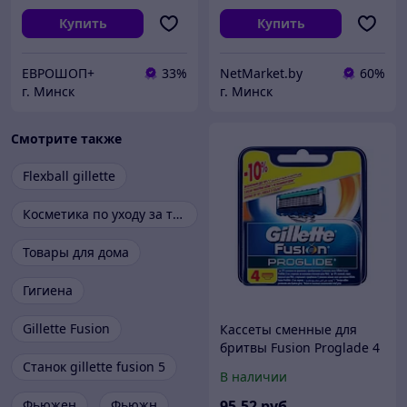
Купить
Купить
ЕВРОШОП+
33%
NetMarket.by
60%
г. Минск
г. Минск
Смотрите также
Flexball gillette
Косметика по уходу за телом
Товары для дома
Гигиена
Gillette Fusion
Кассеты сменные для
бритвы Fusion Proglade 4
шт. Gillette
Станок gillette fusion 5
В наличии
Фьюжен
Фьюжн
95
.52
руб.