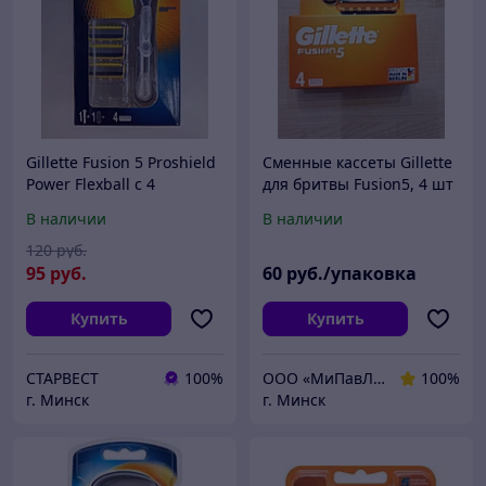
Gillette Fusion 5 Proshield
Сменные кассеты Gillette
Power Flexball с 4
для бритвы Fusion5, 4 шт
кассетами Бритва /
ОРИГИНАЛ 100%
В наличии
В наличии
Станок для бритья
мужской
120
руб.
95
руб.
60
руб./упаковка
Купить
Купить
СТАРВЕСТ
100%
ООО «МиПавЛен»
100%
г. Минск
г. Минск