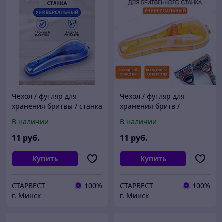
Чехол / футляр для
Чехол / футляр для
хранения бритвы / станка
хранения бритв /
Gillette и других брендов
бритвенных станков
В наличии
В наличии
(синий)
Gillette и других брендов
(оранжевый)
11
руб.
11
руб.
Купить
Купить
СТАРВЕСТ
100%
СТАРВЕСТ
100%
г. Минск
г. Минск