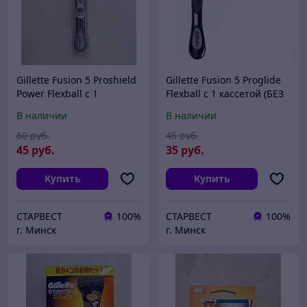
Gillette Fusion 5 Proshield
Gillette Fusion 5 Proglide
Power Flexball с 1
Flexball с 1 кассетой (БЕЗ
кассетой (БЕЗ УПАКОВКИ)
УПАКОВКИ) Бритва /
В наличии
В наличии
Бритва / Станок для
Станок для бритья
бритья мужской
мужской
60
руб.
45
руб.
45
руб.
35
руб.
Купить
Купить
СТАРВЕСТ
100%
СТАРВЕСТ
100%
г. Минск
г. Минск