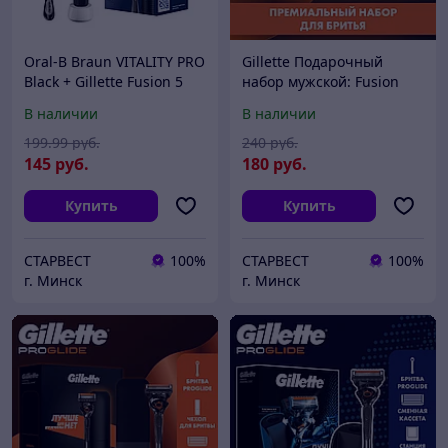
Oral-B Braun VITALITY PRO
Gillette Подарочный
Black + Gillette Fusion 5
набор мужской: Fusion
Proglide Электрическая
Станок / бритва с 12
В наличии
В наличии
зубная щетка D103.413.3
кассетами + Подставка /
+ Бритва
станция
199
.99
руб.
240
руб.
145
руб.
180
руб.
Купить
Купить
СТАРВЕСТ
100%
СТАРВЕСТ
100%
г. Минск
г. Минск