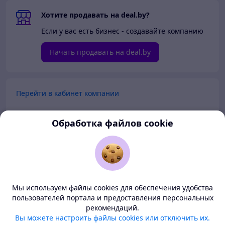
Хотите продавать на deal.by?
Если у вас есть бизнес - создавайте компанию
Начать продавать на deal.by
Перейти в кабинет компании
Перейти в личный кабинет
Обработка файлов cookie
Покупателям
Продавцам
Мы используем файлы cookies для обеспечения удобства
О нас
пользователей портала и предоставления персональных
рекомендаций.
Deal.by — маркетплейс Беларуси
Вы можете настроить файлы cookies или отключить их.
Тема
-
светлая
BETA