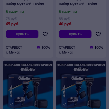
набор мужской: Fusion
набор мужской: Fusion
Proglide Power Станок /
Proglide Станок / бритва с
В наличии
В наличии
бритва с 1 кассетой +
1 кассетой + Чехол /
Машинка
футляр
75
руб.
55
руб.
65
руб.
40
руб.
Купить
Купить
СТАРВЕСТ
100%
СТАРВЕСТ
100%
г. Минск
г. Минск