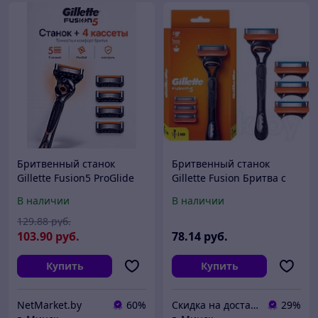
Бритвенный станок
Бритвенный станок
Gillette Fusion5 ProGlide
Gillette Fusion Бритва с
FlexBall с 5 кассетами (1
кассетой+Сменные
В наличии
В наличии
станок + 4 сменные
кассеты для бритья
кассеты)
129
.88
руб.
103
.90
руб.
78
.14
руб.
Купить
Купить
NetMarket.by
60%
Скидка на доставку 21 векбай
29%