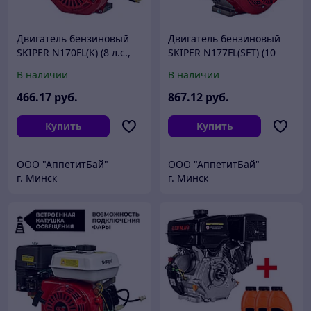
Двигатель бензиновый
Двигатель бензиновый
SKIPER N170FL(K) (8 л.с.,
SKIPER N177FL(SFT) (10
210 см3, вал диам. 20мм
л.с., 270 см3, шлицевой
В наличии
В наличии
х50мм, шпонка 5мм)
вал диам. 25мм х35мм)
466
.17
руб.
867
.12
руб.
Купить
Купить
ООО "АппетитБай"
ООО "АппетитБай"
г. Минск
г. Минск