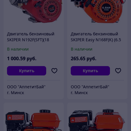
Двигатель бензиновый
Двигатель бензиновый
SKIPER N192F(SFT)(18
SKIPER Easy N168F(K) (6.5
л.с.,459 см3, шлиц вал
л.с., 196 см3, вал диам.
В наличии
В наличии
диам.25ммх40мм,катушка
20мм х50мм, шпонка 5мм)
освещения)
1 000
.59
руб.
265
.65
руб.
Купить
Купить
ООО "АппетитБай"
ООО "АппетитБай"
г. Минск
г. Минск