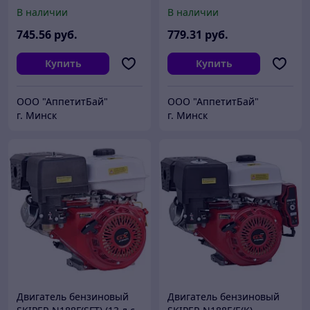
270 см3, шлицевой вал
389 см3, вал диам. 25мм
В наличии
В наличии
диам. 25мм х35мм)
х60мм, шпонка 7мм)
745
.56
руб.
779
.31
руб.
Купить
Купить
ООО "АппетитБай"
ООО "АппетитБай"
г. Минск
г. Минск
Двигатель бензиновый
Двигатель бензиновый