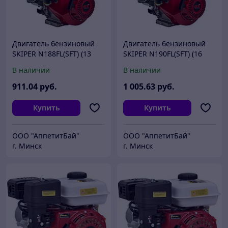
Двигатель бензиновый
Двигатель бензиновый
SKIPER N188FL(SFT) (13
SKIPER N190FL(SFT) (16
л.с., 389 см3, шлицевой
л.с., 407 см3, шлицевой
В наличии
В наличии
вал диам. 25мм х40мм)
вал диам. 25мм х40мм)
911
.04
руб.
1 005
.63
руб.
Купить
Купить
ООО "АппетитБай"
ООО "АппетитБай"
г. Минск
г. Минск