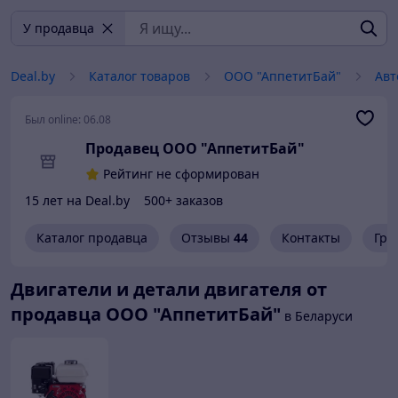
У продавца
Deal.by
Каталог товаров
ООО "АппетитБай"
Авт
Был online:
06.08
Продавец ООО "АппетитБай"
Рейтинг не сформирован
15 лет на Deal.by
500+ заказов
Каталог продавца
Отзывы
44
Контакты
Гра
Двигатели и детали двигателя от
продавца ООО "АппетитБай"
в Беларуси