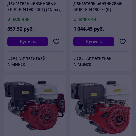
Двигатель бензиновый
Двигатель бензиновый
SKIPER N190F(SFT) (16 л.с.,
SKIPER N190F/E(K)
407 см3, шлицевой вал
(электростартер)
В наличии
В наличии
диам. 25мм х40мм)
(16л.с.,407см3,вал
диам.25ммх60мм,шпонка
857
.52
руб.
1 044
.45
руб.
7мм)
Купить
Купить
ООО "АппетитБай"
ООО "АппетитБай"
г. Минск
г. Минск