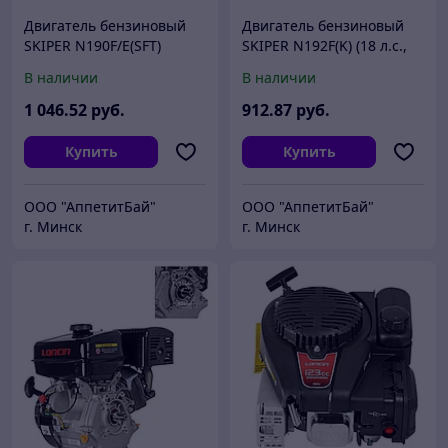
Двигатель бензиновый
Двигатель бензиновый
SKIPER N190F/E(SFT)
SKIPER N192F(K) (18 л.с.,
(электростартер) (16
459 см3, вал диам. 25мм
В наличии
В наличии
л.с.,407 см3,шлиц вал
х60мм, шпонка 7мм)
диам.25ммх40мм)
1 046
.52
руб.
912
.87
руб.
Купить
Купить
ООО "АппетитБай"
ООО "АппетитБай"
г. Минск
г. Минск