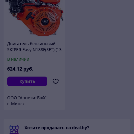
Двигатель бензиновый
SKIPER Easy N188F(SFT) (13
л.с., 389 см3, шлицевой
В наличии
вал диам. 25мм х40мм)
624
.12
руб.
Купить
ООО "АппетитБай"
г. Минск
Хотите продавать на deal.by?