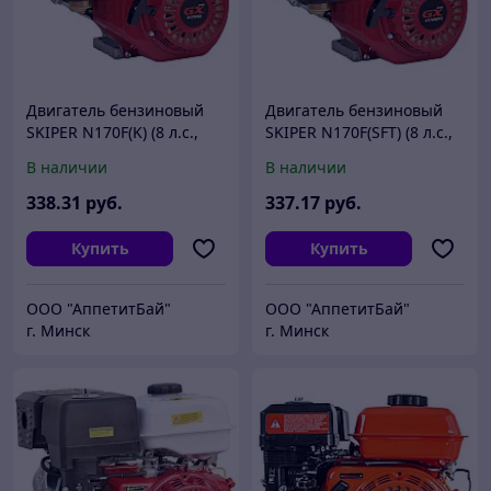
Двигатель бензиновый
Двигатель бензиновый
SKIPER N170F(K) (8 л.с.,
SKIPER N170F(SFT) (8 л.с.,
210 см3, вал диам. 20мм
210 см3, шлицевой вал
В наличии
В наличии
х50мм, шпонка 5мм)
диам. 25мм х35мм)
338
.31
руб.
337
.17
руб.
Купить
Купить
ООО "АппетитБай"
ООО "АппетитБай"
г. Минск
г. Минск