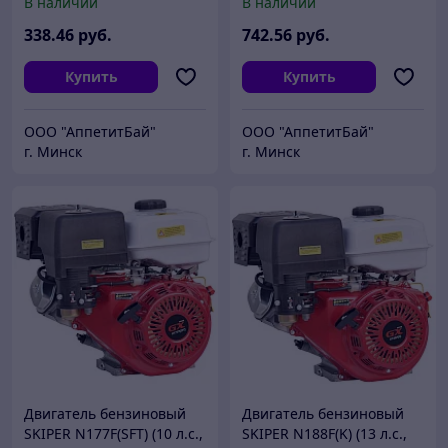
В наличии
В наличии
х50мм, шпонка 5мм)
х60мм, шпонка 7мм)
338
.46
руб.
742
.56
руб.
Купить
Купить
ООО "АппетитБай"
ООО "АппетитБай"
г. Минск
г. Минск
Двигатель бензиновый
Двигатель бензиновый
SKIPER N177F(SFT) (10 л.с.,
SKIPER N188F(K) (13 л.с.,