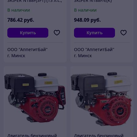
SKIPER N188F(SFT) (13 л.с.,
SKIPER N188F/E(K)
389 см3, шлицевой вал
(электростартер)
В наличии
В наличии
диам. 25мм х40мм)
(13л.с.,389cм3,вал диам.
25ммх60мм,шпонка 7мм)
786
.42
руб.
948
.09
руб.
Купить
Купить
ООО "АппетитБай"
ООО "АппетитБай"
г. Минск
г. Минск
Двигатель бензиновый
Двигатель бензиновый