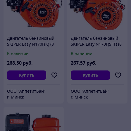
Двигатель бензиновый
Двигатель бензиновый
SKIPER Easy N170F(K) (8
SKIPER Easy N170F(SFT) (8
л.с., 210 см3, вал диам.
л.с., 210 см3, шлицевой
В наличии
В наличии
20мм х50мм, шпонка 5мм)
вал диам. 25мм х35мм)
268
.50
руб.
267
.57
руб.
Купить
Купить
ООО "АппетитБай"
ООО "АппетитБай"
г. Минск
г. Минск