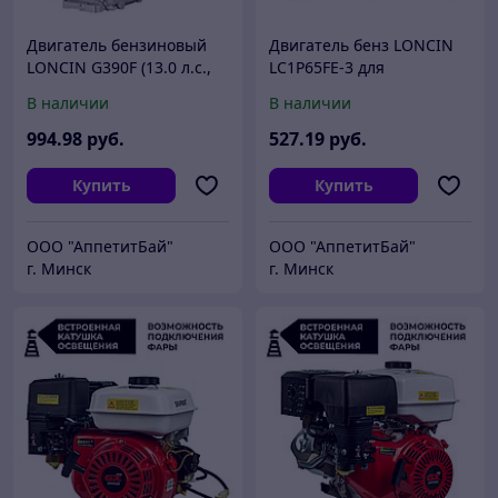
Двигатель бензиновый
Двигатель бенз LONCIN
LONCIN G390F (13.0 л.с.,
LC1P65FE-3 для
25*35 мм, ШЛИЦ)
газонокосилки (3,5 л.с.,
В наличии
В наличии
вал 22,2*70 мм) возд.-
пузырьк. упак.
994
.98
руб.
527
.19
руб.
Купить
Купить
ООО "АппетитБай"
ООО "АппетитБай"
г. Минск
г. Минск