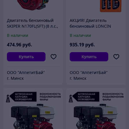
Двигатель бензиновый
АКЦИЯ! Двигатель
SKIPER N170FL(SFT) (8 л.с.,
бензиновый LONCIN
210 см3, шлицевой вал
G420F (ШЛИЦ) + 3 шт.
В наличии
В наличии
диам. 25мм х35мм)
Масло моторное 4-х
тактное SKIPER 1 л
474
.96
руб.
935
.19
руб.
Купить
Купить
ООО "АппетитБай"
ООО "АппетитБай"
г. Минск
г. Минск