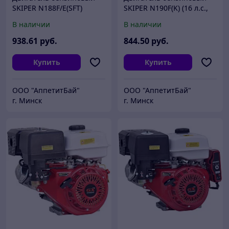
SKIPER N188F/E(SFT)
SKIPER N190F(K) (16 л.с.,
(электростартер) (13
407 см3, вал диам. 25мм
В наличии
В наличии
л.с.,389 см3,шлиц вал
х60мм, шпонка 7мм)
диам. 25ммх40мм)
938
.61
руб.
844
.50
руб.
Купить
Купить
ООО "АппетитБай"
ООО "АппетитБай"
г. Минск
г. Минск