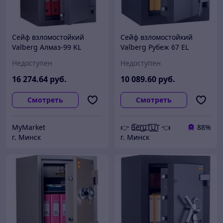
Сейф взломостойкий
Сейф взломостойкий
Valberg Алмаз-99 KL
Valberg Рубеж 67 EL
Недоступен
Недоступен
16 274
.64
руб.
10 089
.60
руб.
Смотреть
Смотреть
MyMarket
👉 B͟͞e͟͞r͟͟͞u͟͞T͟͟͞U͟͟͞T 👈
88%
г. Минск
г. Минск