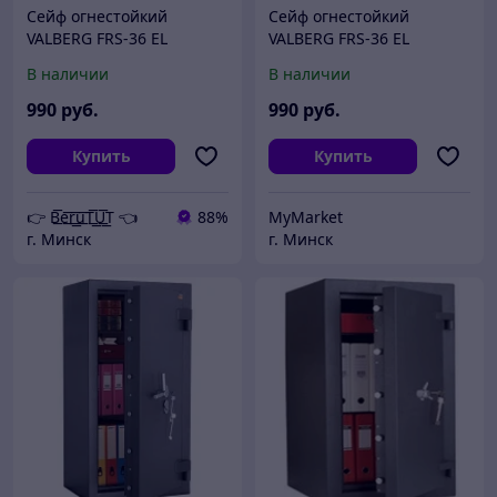
Сейф огнестойкий
Сейф огнестойкий
VALBERG FRS-36 EL
VALBERG FRS-36 EL
В наличии
В наличии
990
руб.
990
руб.
Купить
Купить
👉 B͟͞e͟͞r͟͟͞u͟͞T͟͟͞U͟͟͞T 👈
88%
MyMarket
г. Минск
г. Минск