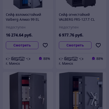
Сейф взломостойкий
Сейф огнестойкий
Valberg Алмаз 99 EL
VALBERG FRS-127.T CL
Недоступен
Недоступен
16 274
.64
руб.
6 977
.76
руб.
Смотреть
Смотреть
👉 B͟͞e͟͞r͟͟͞u͟͞T͟͟͞U͟͟͞T 👈
88%
👉 B͟͞e͟͞r͟͟͞u͟͞T͟͟͞U͟͟͞T 👈
88%
г. Минск
г. Минск