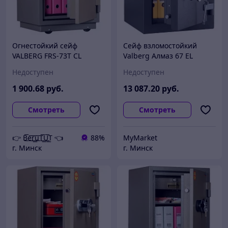
Огнестойкий сейф
Сейф взломостойкий
VALBERG FRS-73T CL
Valberg Алмаз 67 EL
Недоступен
Недоступен
1 900
.68
руб.
13 087
.20
руб.
Смотреть
Смотреть
👉 B͟͞e͟͞r͟͟͞u͟͞T͟͟͞U͟͟͞T 👈
88%
MyMarket
г. Минск
г. Минск