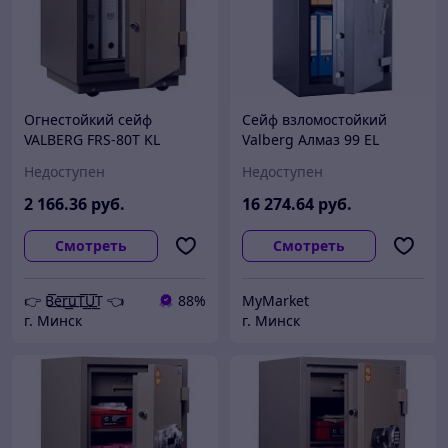
Огнестойкий сейф
Сейф взломостойкий
VALBERG FRS-80T KL
Valberg Алмаз 99 EL
Недоступен
Недоступен
2 166
.36
руб.
16 274
.64
руб.
Смотреть
Смотреть
👉 B͟͞e͟͞r͟͟͞u͟͞T͟͟͞U͟͟͞T 👈
88%
MyMarket
г. Минск
г. Минск