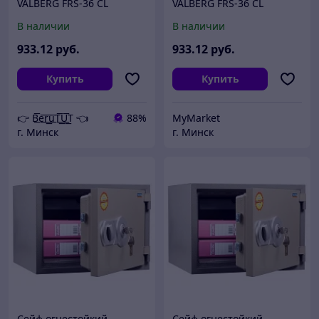
VALBERG FRS-36 CL
VALBERG FRS-36 CL
В наличии
В наличии
933
.12
руб.
933
.12
руб.
Купить
Купить
👉 B͟͞e͟͞r͟͟͞u͟͞T͟͟͞U͟͟͞T 👈
88%
MyMarket
г. Минск
г. Минск
Сейф огнестойкий
Сейф огнестойкий