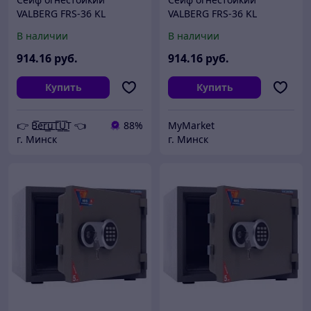
VALBERG FRS-36 KL
VALBERG FRS-36 KL
В наличии
В наличии
914
.16
руб.
914
.16
руб.
Купить
Купить
👉 B͟͞e͟͞r͟͟͞u͟͞T͟͟͞U͟͟͞T 👈
88%
MyMarket
г. Минск
г. Минск