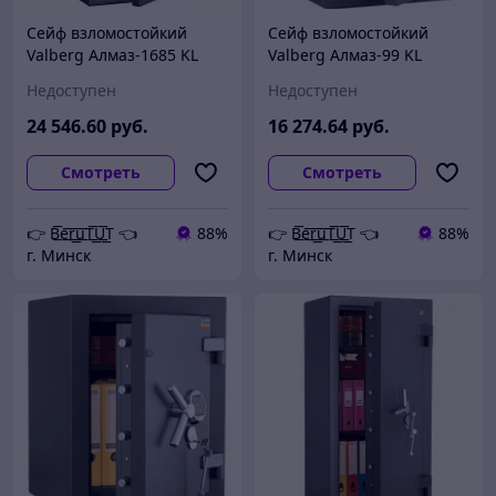
Сейф взломостойкий
Сейф взломостойкий
Valberg Алмаз-1685 KL
Valberg Алмаз-99 KL
Недоступен
Недоступен
24 546
.60
руб.
16 274
.64
руб.
Смотреть
Смотреть
👉 B͟͞e͟͞r͟͟͞u͟͞T͟͟͞U͟͟͞T 👈
88%
👉 B͟͞e͟͞r͟͟͞u͟͞T͟͟͞U͟͟͞T 👈
88%
г. Минск
г. Минск