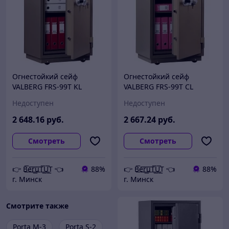
Огнестойкий сейф
Огнестойкий сейф
VALBERG FRS-99T KL
VALBERG FRS-99T CL
Недоступен
Недоступен
2 648
.16
руб.
2 667
.24
руб.
Смотреть
Смотреть
👉 B͟͞e͟͞r͟͟͞u͟͞T͟͟͞U͟͟͞T 👈
88%
👉 B͟͞e͟͞r͟͟͞u͟͞T͟͟͞U͟͟͞T 👈
88%
г. Минск
г. Минск
Смотрите также
Porta M-3
Porta S-2