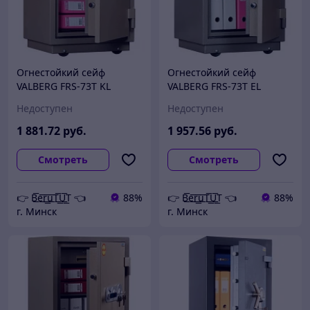
Огнестойкий сейф
Огнестойкий сейф
VALBERG FRS-73T KL
VALBERG FRS-73T EL
Недоступен
Недоступен
1 881
.72
руб.
1 957
.56
руб.
Смотреть
Смотреть
👉 B͟͞e͟͞r͟͟͞u͟͞T͟͟͞U͟͟͞T 👈
88%
👉 B͟͞e͟͞r͟͟͞u͟͞T͟͟͞U͟͟͞T 👈
88%
г. Минск
г. Минск