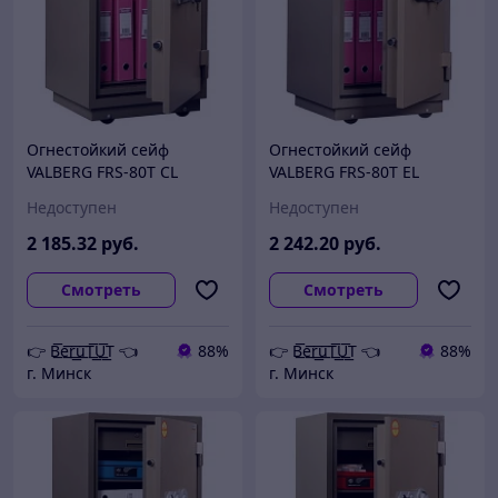
Огнестойкий сейф
Огнестойкий сейф
VALBERG FRS-80T CL
VALBERG FRS-80T EL
Недоступен
Недоступен
2 185
.32
руб.
2 242
.20
руб.
Смотреть
Смотреть
👉 B͟͞e͟͞r͟͟͞u͟͞T͟͟͞U͟͟͞T 👈
88%
👉 B͟͞e͟͞r͟͟͞u͟͞T͟͟͞U͟͟͞T 👈
88%
г. Минск
г. Минск