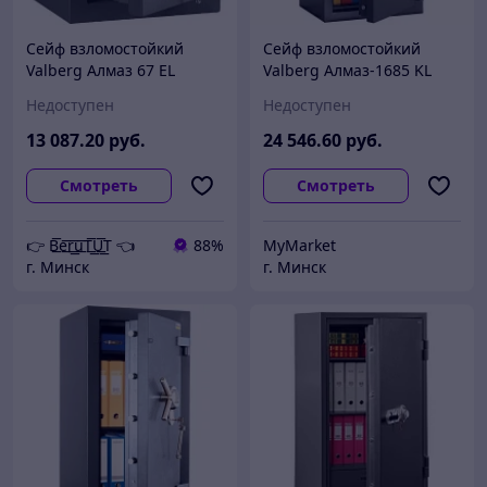
Сейф взломостойкий
Сейф взломостойкий
Valberg Алмаз 67 EL
Valberg Алмаз-1685 KL
Недоступен
Недоступен
13 087
.20
руб.
24 546
.60
руб.
Смотреть
Смотреть
👉 B͟͞e͟͞r͟͟͞u͟͞T͟͟͞U͟͟͞T 👈
88%
MyMarket
г. Минск
г. Минск