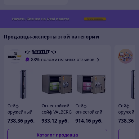
Продавцы-эксперты этой категории
👉 B͟͞e͟͞r͟͟͞u͟͞T͟͟͞U͟͟͞T 👈
M
88% положительных отзывов
Сейф
Огнестойкий
Сейф
Сейф
оружейный
сейф VALBERG
огнестойкий
оружейн
Aiko Беркут 3
FRS-36 CL
VALBERG FRS-
Aiko Берк
738
.36
руб.
933
.12
руб.
914
.16
руб.
738
.36
р
EL
36 KL
EL
Каталог продавца