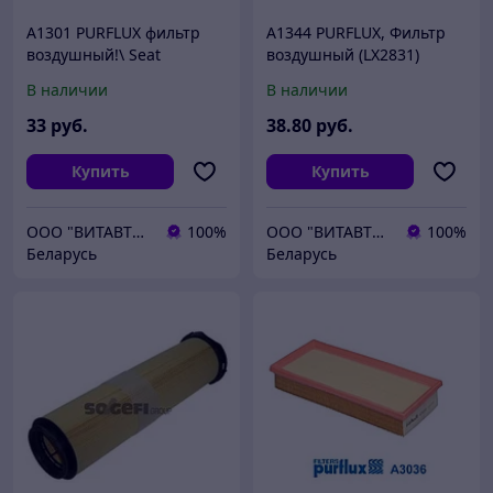
A1301 PURFLUX фильтр
A1344 PURFLUX, Фильтр
воздушный!\ Seat
воздушный (LX2831)
Altea/Cordoba/Ibiza, Skoda
В наличии
В наличии
Fabia/Roomster,VW
Golf/Polo 1.4/1.6 05>
33
руб.
38
.80
руб.
Купить
Купить
ООО "ВИТАВТОБАЗИС"
100%
ООО "ВИТАВТОБАЗИС"
100%
Беларусь
Беларусь