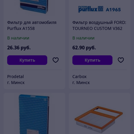
Фильтр для автомобиля
Фильтр воздушный FORD:
Purflux A1558
TOURNEO CUSTOM V362
Автобус (F3) 2.0 15- 2.0 15-
В наличии
В наличии
2.0 15- 2.0 19- 2.0 19- 2.0
19-,
26
.36
руб.
62
.90
руб.
Купить
Купить
Prodetal
Carbox
г. Минск
г. Минск