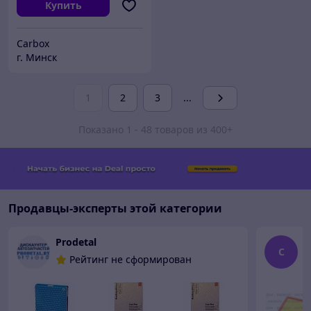
Купить
Carbox
г. Минск
1
2
3
...
Показано 1 - 48 товаров из 400+
Продавцы-эксперты этой категории
Prodetal
C
C
Рейтинг не сформирован