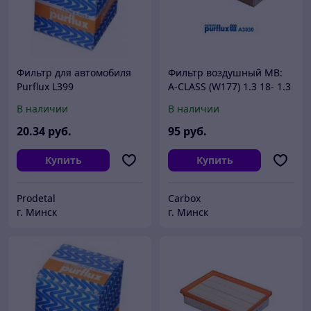
Фильтр для автомобиля
Фильтр воздушный MB:
Purflux L399
A-CLASS (W177) 1.3 18- 1.3
18- 1.3 18- 1.3 18- 1.3 19-
В наличии
В наличии
1.3 19-, A-CLASS седан
(V177) 1.3
20
.34
руб.
95
руб.
Купить
Купить
Prodetal
Carbox
г. Минск
г. Минск