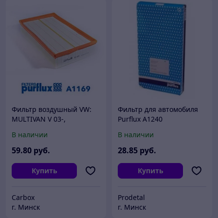
Фильтр воздушный VW:
Фильтр для автомобиля
MULTIVAN V 03-,
Purflux A1240
TRANSPORTER V 03-,
В наличии
В наличии
TRANSPORTER V фургон
03-
59
.80
руб.
28
.85
руб.
Купить
Купить
Carbox
Prodetal
г. Минск
г. Минск