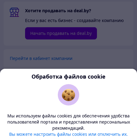
Хотите продавать на deal.by?
Если у вас есть бизнес - создавайте компанию
Начать продавать на deal.by
Перейти в кабинет компании
Перейти в личный кабинет
Обработка файлов cookie
Покупателям
Продавцам
Мы используем файлы cookies для обеспечения удобства
О нас
пользователей портала и предоставления персональных
рекомендаций.
Deal.by — маркетплейс Беларуси
Вы можете настроить файлы cookies или отключить их.
Тема
-
светлая
BETA