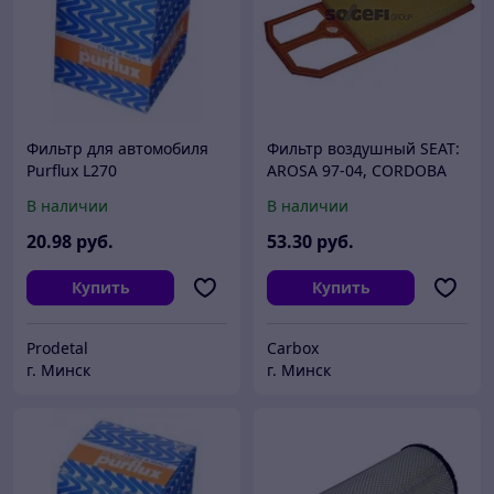
Фильтр для автомобиля
Фильтр воздушный SEAT:
Purflux L270
AROSA 97-04, CORDOBA
93-99, CORDOBA 02-,
В наличии
В наличии
CORDOBA Vario 99-02,
CORDOBA хэтчбек 99-02,
20
.98
руб.
53
.30
руб.
Купить
Купить
Prodetal
Carbox
г. Минск
г. Минск