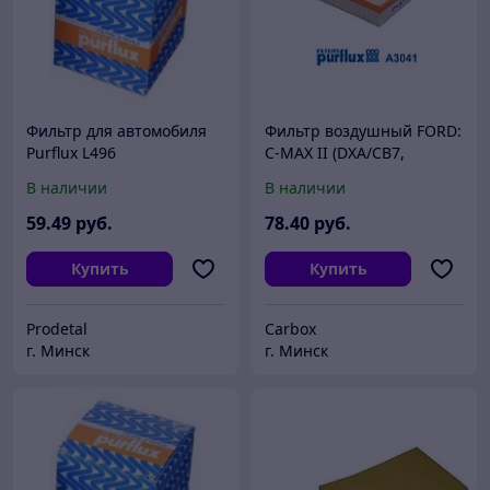
Фильтр для автомобиля
Фильтр воздушный FORD:
Purflux L496
C-MAX II (DXA/CB7,
DXA/CEU) 1.0 12-19 1.0 12-
В наличии
В наличии
19, TOURNEO CONNECT /
GRAND TOURNEO
59
.49
руб.
78
.40
руб.
Купить
Купить
Prodetal
Carbox
г. Минск
г. Минск