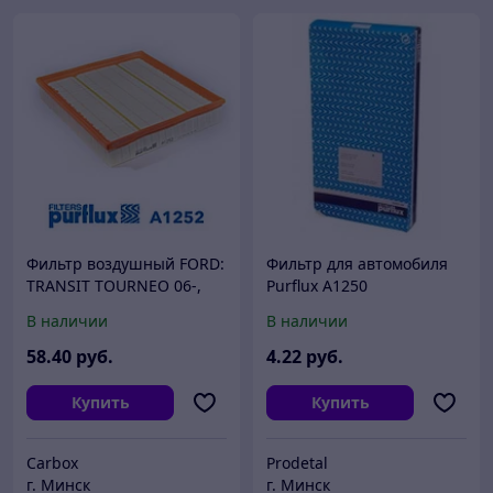
Фильтр воздушный FORD:
Фильтр для автомобиля
TRANSIT TOURNEO 06-,
Purflux A1250
TRANSIT 06-, TRANSIT
В наличии
В наличии
автобус 06-, TRANSIT
фургон 06-
58
.40
руб.
4
.22
руб.
Купить
Купить
Carbox
Prodetal
г. Минск
г. Минск