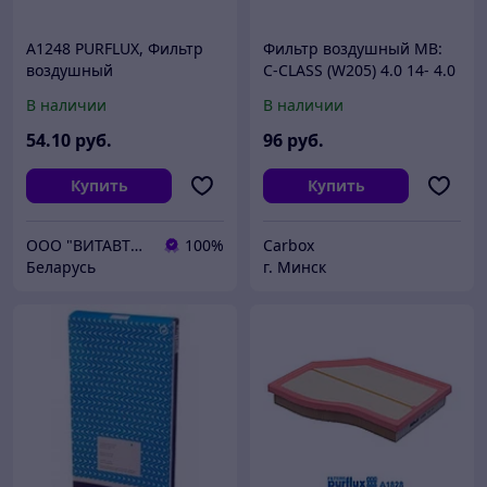
A1248 PURFLUX, Фильтр
Фильтр воздушный MB:
воздушный
C-CLASS (W205) 4.0 14- 4.0
14-, C-CLASS T-Model
В наличии
В наличии
(S205) 4.0 15- 4.0 15-, C-
CLASS Кабриолет
54
.10
руб.
96
руб.
Купить
Купить
ООО "ВИТАВТОБАЗИС"
100%
Carbox
Беларусь
г. Минск