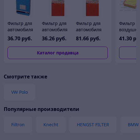
Фильтр для
Фильтр для
Фильтр для
Фильтр
автомобиля
автомобиля
автомобиля
воздушн
Purflux A1035
Knecht
Knecht KC85/1
Ford Fusi
36
.70
руб.
36
.26
руб.
81
.66
руб.
41
.30
ру
KL100/2
USA 2.0
HYBRID
Каталог продавца
Смотрите также
VW Polo
Популярные производители
Filtron
Knecht
HENGST FILTER
BMW