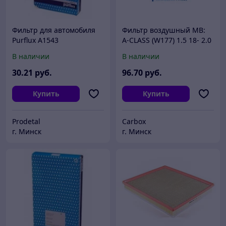
Фильтр для автомобиля
Фильтр воздушный MB:
Purflux A1543
A-CLASS (W177) 1.5 18- 2.0
18- 2.0 18- 1.5 19- 2.0 19-
В наличии
В наличии
2.0 19-, A-CLASS седан
(V177) 1.5
30
.21
руб.
96
.70
руб.
Купить
Купить
Prodetal
Carbox
г. Минск
г. Минск