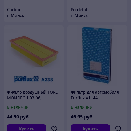
Carbox
Prodetal
г. Минск
г. Минск
Фильтр воздушный FORD:
Фильтр для автомобиля
MONDEO I 93-96,
Purflux A1144
MONDEO I седан 93-96,
В наличии
В наличии
MONDEO I универсал 93-
96, MONDEO II 96-00,
44
.90
руб.
46
.95
руб.
MONDEO
Купить
Купить