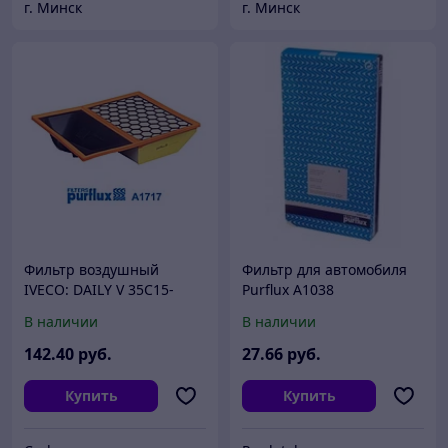
г. Минск
г. Минск
Фильтр воздушный
Фильтр для автомобиля
IVECO: DAILY V 35C15-
Purflux A1038
70C21 3.0D 11-14, DAILY VI
В наличии
В наличии
33/150-72/140 3.0D 16-,
DAILY CITYS 50C 14-,
142
.40
руб.
27
.66
руб.
Купить
Купить