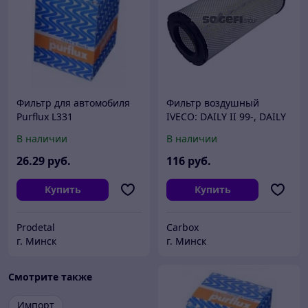
Фильтр для автомобиля
Фильтр воздушный
Purflux L331
IVECO: DAILY II 99-, DAILY
II фургон/универсал 99-,
В наличии
В наличии
DAILY III 06-, DAILY III
самосвал 06-,
26
.29
руб.
116
руб.
Купить
Купить
Prodetal
Carbox
г. Минск
г. Минск
Смотрите также
Импорт