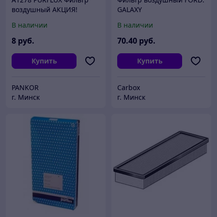
воздушный АКЦИЯ!
GALAXY
ОСТАТКИ!
1.5EcoBoost/2.0EcoBoost/T
В наличии
В наличии
DCi/Bi-Turbo 15-, MONDEO
V
8
руб.
70
.40
руб.
Купить
Купить
PANKOR
Carbox
г. Минск
г. Минск