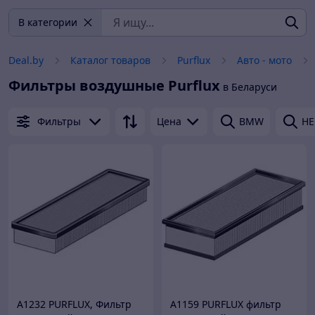
В категории
Deal.by
Каталог товаров
Purflux
Авто - мото
Фильтры воздушные
Purflux
в Беларуси
Фильтры
Цена
BMW
HE
A1232 PURFLUX, Фильтр
A1159 PURFLUX фильтр