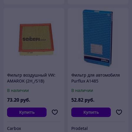
Фильтр воздушный VW:
Фильтр для автомобиля
AMAROK (2H_/S1B)
Purflux A1485
2.0TDi/2.0BiTDi/2.0TSi/4mo
В наличии
В наличии
tion 10-
73
.20
руб.
52
.82
руб.
Купить
Купить
Carbox
Prodetal