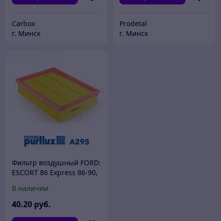
Carbox
Prodetal
г. Минск
г. Минск
Фильтр воздушный FORD:
ESCORT 86 Express 86-90,
ESCORT 91 Express 90-94,
В наличии
ESCORT 95 фургон 95-,
ESCORT CLASSIC
40
.20
руб.