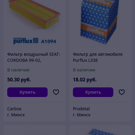
Фильтр воздушный SEAT:
Фильтр для автомобиля
CORDOBA 99-02,
Purflux L338
CORDOBA Vario 99-02,
В наличии
В наличии
CORDOBA хэтчбек 99-02,
IBIZA III 99-02, INCA 95-03
50
.30
руб.
18
.02
руб.
Купить
Купить
Carbox
Prodetal
г. Минск
г. Минск