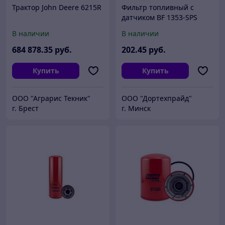
Трактор John Deere 6215R
Фильтр топливный с
датчиком BF 1353-SPS
Baldwin к тракторам John
В наличии
В наличии
Deere 8420, 8320, 8520
684 878
.35
руб.
202
.45
руб.
Купить
Купить
ООО "Аграрис Текник"
ООО "Дортехпрайд"
г. Брест
г. Минск