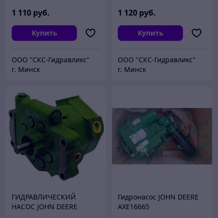
RE210847)
1 110
руб.
1 120
руб.
Купить
Купить
ООО "СКС-Гидравликс"
ООО "СКС-Гидравликс"
г. Минск
г. Минск
ГИДРАВЛИЧЕСКИЙ
Гидронасос JOHN DEERE
НАСОС JOHN DEERE
AXE16665
PG200868, RE198342