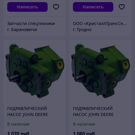
Написать
Написать
Запчасти спецтехники
ООО «КристаллТрансСервис»
г. Барановичи
г. Гродно
ГИДРАВЛИЧЕСКИЙ
ГИДРАВЛИЧЕСКИЙ
НАСОС JOHN DEERE
НАСОС JOHN DEERE
RE228005 (PG202076
F678175
В наличии
В наличии
REMAN)
1 070
руб.
1 080
руб.