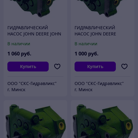
ГИДРАВЛИЧЕСКИЙ
ГИДРАВЛИЧЕСКИЙ
НАСОС JOHN DEERE JOHN
НАСОС JOHN DEERE
DEERE RE214405 BOSCH
RE289097
В наличии
В наличии
REXROTH R986110935
(RE258468/RE258468/RE56
3717/PG201104)
1 060
руб.
1 000
руб.
Купить
Купить
ООО "СКС-Гидравликс"
ООО "СКС-Гидравликс"
г. Минск
г. Минск