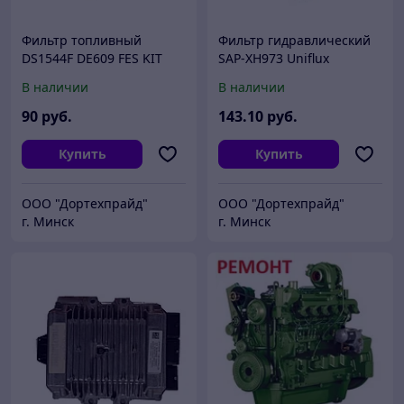
Фильтр топливный
Фильтр гидравлический
DS1544F DE609 FES KIT
SAP-XH973 Uniflux
Delsa Турция (Р551124
Румыния (P165659
В наличии
В наличии
Donaldson) к трактору
Donaldson) к трактору
John Deere 8430, 8330,
John Deere 8430, 8330,
90
руб.
143
.10
руб.
8530
8530
Купить
Купить
ООО "Дортехпрайд"
ООО "Дортехпрайд"
г. Минск
г. Минск