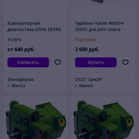
Компьютерная
Турбина Holset 466874-
диагностика JOHN DEERE
5005S для John Deere
Услуга
Под заказ
от
640
руб.
2 600
руб.
Написать
Купить
Техноферма
ООО "Цех24"
г. Минск
г. Минск