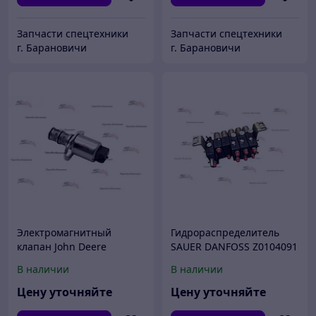
Запчасти спецтехники
Запчасти спецтехники
г. Барановичи
г. Барановичи
Электромагнитный
Гидрораспределитель
клапан John Deere
SAUER DANFOSS Z0104091
RE211156 для трактора
/ JD AH204318 для
В наличии
В наличии
John Deere 6100MC,
зерноуборочного
6105R, 6105J, 5425N, 5625,
комбайна John Deere 9860
Цену уточняйте
Цену уточняйте
5082E
STS