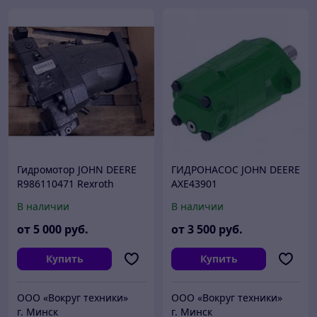
Гидромотор JOHN DEERE
ГИДРОНАСОС JOHN DEERE
R986110471 Rexroth
AXE43901
AA6VM160EP2DX/63W-
В наличии
В наличии
VSD51XFHB-SK
от
5 000
руб.
от
3 500
руб.
Купить
Купить
ООО «Вокруг техники»
ООО «Вокруг техники»
г. Минск
г. Минск