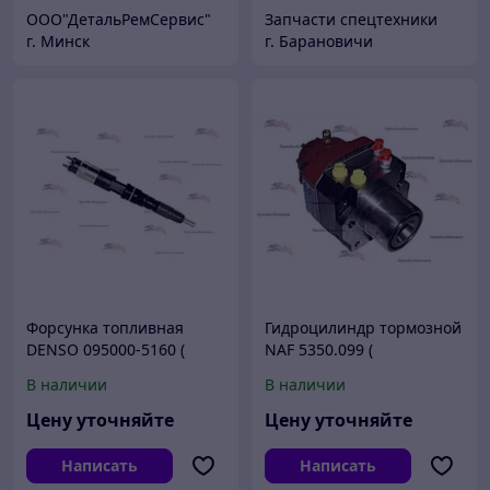
ООО"ДетальРемСервис"
Запчасти спецтехники
г. Минск
г. Барановичи
Форсунка топливная
Гидроцилиндр тормозной
DENSO 095000-5160 (
NAF 5350.099 (
0950005160 ) RE524362 /
NAF5350099 ) / 5350.098 (
В наличии
В наличии
RE518725 / RE504181/
NAF5350098 ) для
SE501937 для JOHN DEERE
Амкодор, Ponsse, John
Цену уточняйте
Цену уточняйте
Deere
Написать
Написать