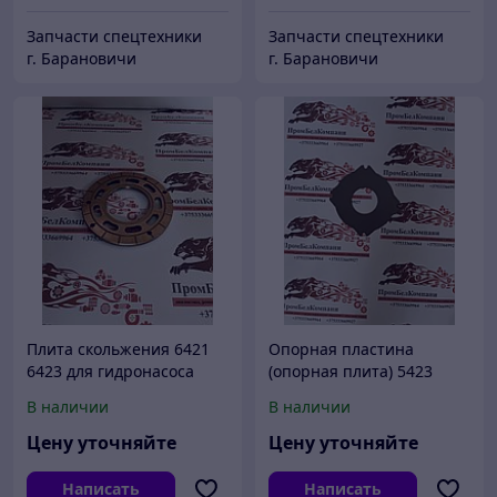
Запчасти спецтехники
Запчасти спецтехники
г. Барановичи
г. Барановичи
Плита скольжения 6421
Опорная пластина
6423 для гидронасоса
(опорная плита) 5423
Eaton Vikers (Итон
6421 для гидронасоса
В наличии
В наличии
Викерс), John Deere
Eaton Vikers (Итон
Викерс), John Deere
Цену уточняйте
Цену уточняйте
Написать
Написать