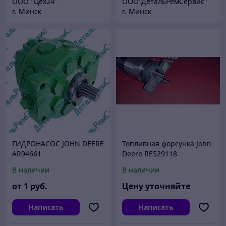
ООО "Цех24"
ООО"ДетальРемСервис"
г. Минск
г. Минск
ГИДРОНАСОС JOHN DEERE
Топливная форсунка John
AR94661
Deere RE529118
(RE524382) аналог: Denso
В наличии
В наличии
095000-880
(095000880),095000-6490
от
1
руб.
Цену уточняйте
(095000649)
Написать
Написать