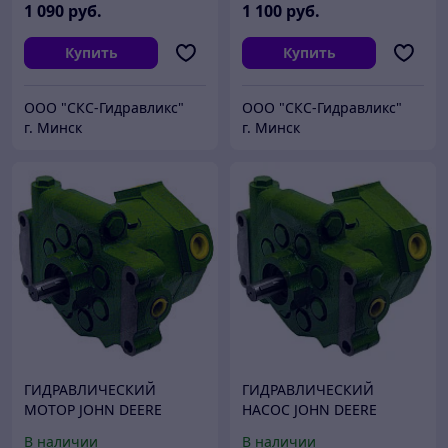
1 090
руб.
1 100
руб.
Купить
Купить
ООО "СКС-Гидравликс"
ООО "СКС-Гидравликс"
г. Минск
г. Минск
ГИДРАВЛИЧЕСКИЙ
ГИДРАВЛИЧЕСКИЙ
МОТОР JOHN DEERE
НАСОС JOHN DEERE
F676373, F675712, F688810
RE275747 (RE258467,
В наличии
В наличии