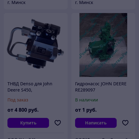
г. Минск
г. Минск
ТНВД Denso для John
Гидронасос JOHN DEERE
Deere S450,
RE289097
RE519597/RE534156/29405
(RE258468/RE258468/RE56
Под заказ
В наличии
0-0065
3717/PG201104)
от
4 800
руб.
от
1
руб.
Купить
Написать