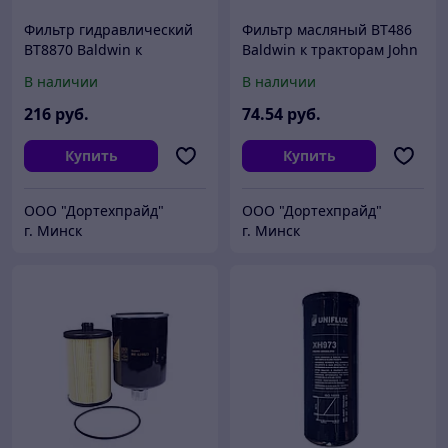
Фильтр гидравлический
Фильтр масляный ВТ486
BT8870 Baldwin к
Baldwin к тракторам John
тракторам John Deere
Deere 8410/8200. Аналог
В наличии
В наличии
8420, 8320, 8520,
фильтра: P558329.
8410/8200, New Holland.
216
руб.
74
.54
руб.
Купить
Купить
ООО "Дортехпрайд"
ООО "Дортехпрайд"
г. Минск
г. Минск