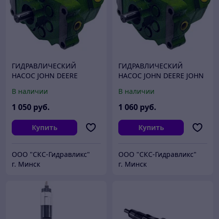
ГИДРАВЛИЧЕСКИЙ
ГИДРАВЛИЧЕСКИЙ
НАСОС JOHN DEERE
НАСОС JOHN DEERE JOHN
AR103033, AR103036,
DEERE RE214405 BOSCH
В наличии
В наличии
AR39019, AR39168,
REXROTH R986110935
AR89061
1 050
руб.
1 060
руб.
Купить
Купить
ООО "СКС-Гидравликс"
ООО "СКС-Гидравликс"
г. Минск
г. Минск