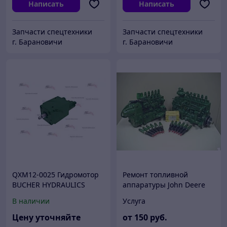
Написать
Написать
Запчасти спецтехники
Запчасти спецтехники
г. Барановичи
г. Барановичи
QXM12-0025 Гидромотор
Ремонт топливной
BUCHER HYDRAULICS
аппаратуры John Deere
QXM12-0025R-F /
Джон Дир
В наличии
Услуга
100033969 / AL213705 для
John Deere 6 М 185, 6 М
Цену уточняйте
от
150
руб.
230