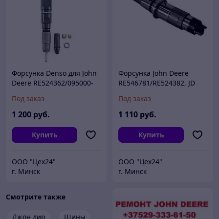
Форсунка Denso для John
Форсунка John Deere
Deere RE524362/095000-
RE546781/RE524382, JD
5160 со штуцером
6.8L
Под заказ
Под заказ
1 200
руб.
1 110
руб.
Купить
Купить
ООО "Цех24"
ООО "Цех24"
г. Минск
г. Минск
Смотрите также
Джон дир
Шины