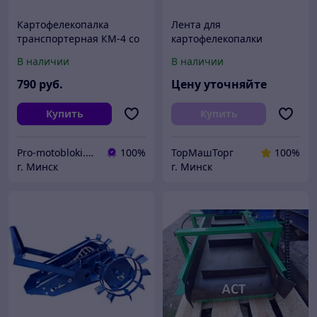
Картофелекопалка
Лента для
транспортерная КМ-4 со
картофелекопалки
сцепкой
транспортерная
В наличии
В наличии
резиновая 250 400 500
600 650 800 1000 1200 мм
790
руб.
Цену уточняйте
картофелекопатель
Купить
Купить
Pro-motobloki.by - садовая, строительная техника и инструмент - ИП Городничев Д.И.
100%
ТорМашТорг
100%
г. Минск
г. Минск