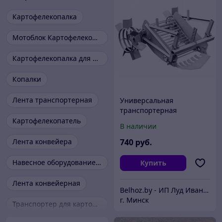
Картофелекопалка
Мотоблок Картофелекопалка
Картофелекопалка для минитрактора
Копалки
Лента транспортерная
Универсальная
транспортерная
Картофелекопалка
Картофелекопатель
В наличии
Лента конвейера
740
руб.
Навесное оборудование для минитрактора
Купить
Лента конвейерная
Belhoz.by - ИП Луд Иван Григорьевич.
г. Минск
Транспортер для картофелекопалки