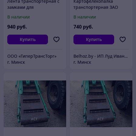
Лента транспортёрная с
Картофелекопалка
замками для
транспортерная ЗАО
картофелекопалки Z-609
"ВРМЗ" ОП-1639.000
В наличии
В наличии
940
руб.
740
руб.
Купить
Купить
ООО «ГиперТрансТорг»
Belhoz.by - ИП Луд Иван Григорьевич.
г. Минск
г. Минск