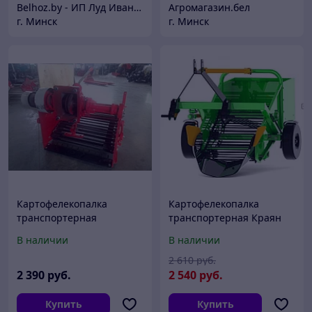
Belhoz.by - ИП Луд Иван Григорьевич.
Агромагазин.бел
г. Минск
г. Минск
Картофелекопалка
Картофелекопалка
транспортерная
транспортерная Краян
редукторная для
КК-1
В наличии
В наличии
минитрактора
2 610
руб.
2 390
руб.
2 540
руб.
Купить
Купить