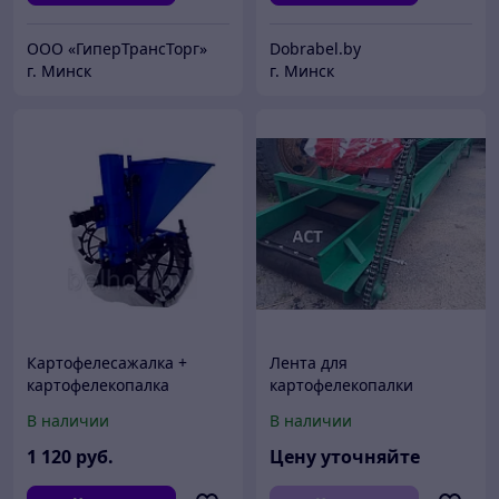
ООО «ГиперТрансТорг»
Dobrabel.by
г. Минск
г. Минск
Картофелесажалка +
Лента для
картофелекопалка
картофелекопалки
транспортёрная
транспортерная
В наличии
В наличии
резиновая ЕР ширина
250 400 500 600 650 800
1 120
руб.
Цену уточняйте
1000 1200 мм
конвейерная