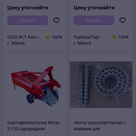
резиновая ЕР ширина
резиновая ЕР ширина
250 400 500 600 650 800
250 400 500 600 650 800
Цену уточняйте
Цену уточняйте
1000 1200 мм
1000 1200 мм
конвейерная
конвейерная
Купить
Купить
ООО АСТ АльтернативаСервисТорг
100%
ТорМашТорг
100%
г. Минск
г. Минск
Картофелекопалка Wirax
Лента транспортёрная с
Z-150 однорядная
замками для
транспортерная
картофелекопалки Z-609