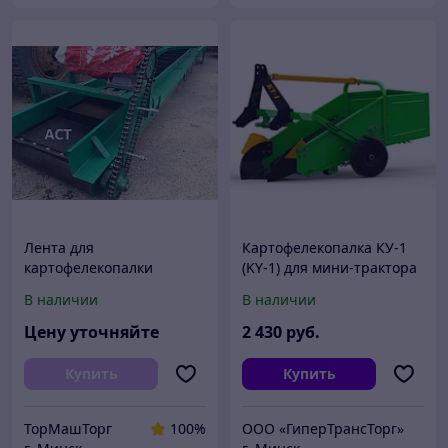
Лента для
Картофелекопалка КУ-1
картофелекопалки
(KY-1) для мини-трактора
транспортерная
транспортёрная
В наличии
В наличии
резиновая ЕР ширина
250 400 500 600 650 800
Цену уточняйте
2 430
руб.
1000 1200 мм
конвейерная
Купить
Купить
ТорМашТорг
100%
ООО «ГиперТрансТорг»