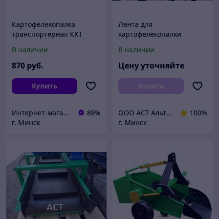
Картофелекопалка
Лента для
транспортерная ККТ
картофелекопалки
ВРМЗ
транспортерная
В наличии
В наличии
резиновая ЕР ширина
250 400 500 600 650 800
870
руб.
Цену уточняйте
1000 1200 мм
конвейерная
Купить
Купить
Интернет-магазин "Бойкое Место"
88%
ООО АСТ АльтернативаСервисТорг
100%
г. Минск
г. Минск