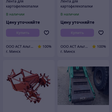
Лента для
Лента для
картофелекопалки
картофелекопалки
транспортерная
транспортерная
В наличии
В наличии
резиновая ЕР ширина
резиновая ЕР ширина
250 400 500 600 650 800
250 400 500 600 650 800
Цену уточняйте
Цену уточняйте
1000 1200 мм
1000 1200 мм
конвейерная
конвейерная
Купить
Купить
ООО АСТ АльтернативаСервисТорг
100%
ООО АСТ АльтернативаСервисТорг
100%
г. Минск
г. Минск