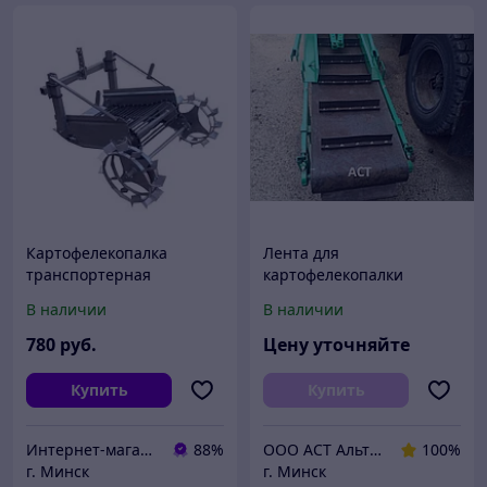
Картофелекопалка
Лента для
транспортерная
картофелекопалки
транспортерная
В наличии
В наличии
резиновая ЕР ширина
250 400 500 600 650 800
780
руб.
Цену уточняйте
1000 1200 мм
конвейерная
Купить
Купить
Интернет-магазин "Бойкое Место"
88%
ООО АСТ АльтернативаСервисТорг
100%
г. Минск
г. Минск