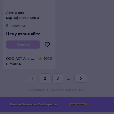
Лента для
картофелекопалки
транспортерная
В наличии
резиновая ЕР ширина
250 400 500 600 650 800
Цену уточняйте
1000 1200 мм
конвейерная
Купить
ООО АСТ АльтернативаСервисТорг
100%
г. Минск
1
2
3
...
Показано 1 - 48 товаров из 100+