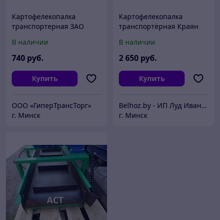
Картофелекопалка
Картофелекопалка
транспортерная ЗАО
транспортёрная Краян
"ВРМЗ" ОП-1639.000
КК-01
В наличии
В наличии
740
руб.
2 650
руб.
Купить
Купить
ООО «ГиперТрансТорг»
Belhoz.by - ИП Луд Иван Григорьевич.
г. Минск
г. Минск