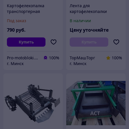
Картофелекопалка
Лента для
транспортерная
картофелекопалки
ОП-1639.000 со сцепкой
транспортерная
Под заказ
В наличии
резиновая 250 400 500
600 650 800 1000 1200 мм
790
руб.
Цену уточняйте
картофелекопатель
Купить
Купить
Pro-motobloki.by - садовая, строительная техника и инструмент - ИП Городничев Д.И.
100%
ТорМашТорг
100%
г. Минск
г. Минск