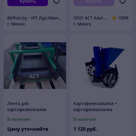
Купить
Купить
Belhoz.by - ИП Луд Иван Григорьевич.
ООО АСТ АльтернативаСервисТорг
100%
г. Минск
г. Минск
Лента для
Картофелесажалка +
картофелекопалки
картофелекопалка
транспортерная
транспортёрная
В наличии
В наличии
резиновая ЕР ширина
250 400 500 600 650 800
Цену уточняйте
1 120
руб.
1000 1200 мм