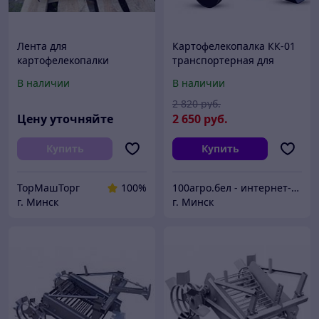
Лента для
Картофелекопалка КК-01
картофелекопалки
транспортерная для
транспортерная
мини-трактора
В наличии
В наличии
резиновая ЕР ширина
250 400 500 600 650 800
2 820
руб.
1000 1200 мм
Цену уточняйте
2 650
руб.
конвейерная
Купить
Купить
ТорМашТорг
100%
100агро.бел - интернет-магазин
г. Минск
г. Минск