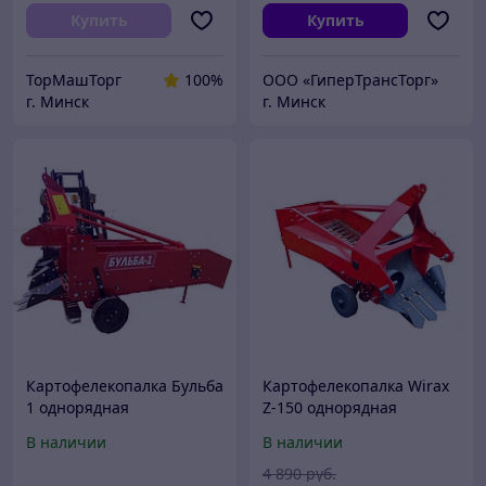
конвейерная
Купить
Купить
ТорМашТорг
100%
ООО «ГиперТрансТорг»
г. Минск
г. Минск
Картофелекопалка Бульба
Картофелекопалка Wirax
1 однорядная
Z-150 однорядная
транспортерная
транспортерная
В наличии
В наличии
4 890
руб.