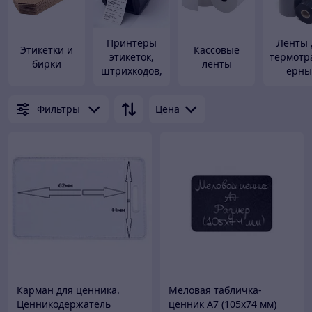
Принтеры
Ленты 
Этикетки и
Кассовые
этикеток,
термотр
бирки
ленты
штрихкодов,
ерны
чеков
принте
Фильтры
Цена
Карман для ценника.
Меловая табличка-
Ценникодержатель
ценник А7 (105х74 мм)