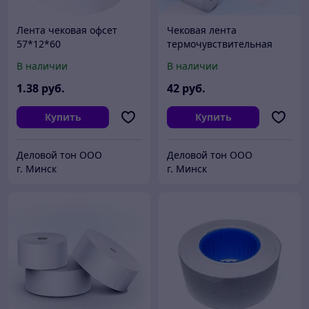
Лента чековая офсет
Чековая лента
57*12*60
термочувствительная
Akzent 80 мм
В наличии
В наличии
арт.80х25х150 внутрь
(03000 тd)
1
.38
руб.
42
руб.
Купить
Купить
Деловой тон ООО
Деловой тон ООО
г. Минск
г. Минск