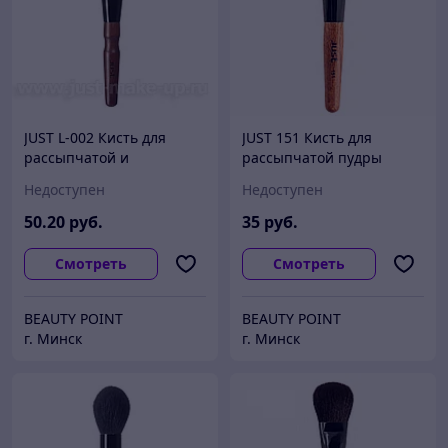
JUST L-002 Кисть для
JUST 151 Кисть для
рассыпчатой и
рассыпчатой пудры
компактной пудры (ворс
(нейлон с нано-
Недоступен
Недоступен
черной козы,синтетика)
покрытием)
50
.20
руб.
35
руб.
Смотреть
Смотреть
BEAUTY POINT
BEAUTY POINT
г. Минск
г. Минск