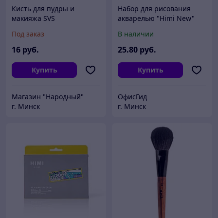
Кисть для пудры и
Набор для рисования
макияжа SVS
акварелью "Himi New"
(краски 24 цвета, кисть,
Под заказ
В наличии
блок для акварели),
белый футляр
16
руб.
25
.80
руб.
Купить
Купить
Магазин "Народный"
ОфисГид
г. Минск
г. Минск