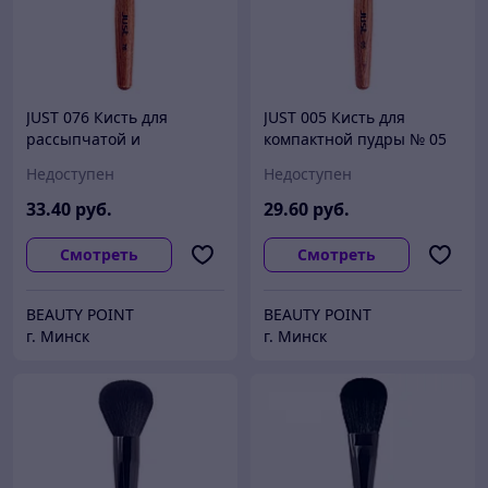
JUST 076 Кисть для
JUST 005 Кисть для
рассыпчатой и
компактной пудры № 05
компактной пудры № 76
(ворс черной козы)
Недоступен
Недоступен
(синтетика)
33
.40
руб.
29
.60
руб.
Смотреть
Смотреть
BEAUTY POINT
BEAUTY POINT
г. Минск
г. Минск