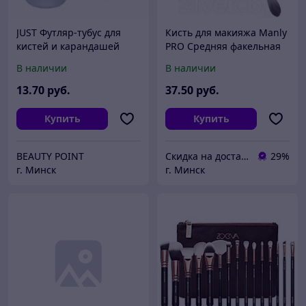
JUST Футляр-тубус для
Кисть для макияжа Manly
кистей и карандашей
PRO Средняя факельная
(пластик)
многофункц д/пудры/
В наличии
В наличии
скульптурирования К75
13
.70
руб.
37
.50
руб.
Купить
Купить
BEAUTY POINT
Скидка на доставку 21 векбай
29%
г. Минск
г. Минск