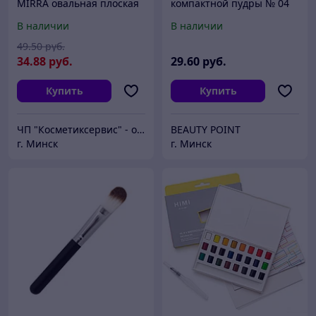
MIRRA овальная плоская
компактной пудры № 04
1 шт.
(ворс черной козы)
В наличии
В наличии
49
.50
руб.
34
.88
руб.
29
.60
руб.
Купить
Купить
ЧП "Косметиксервис" - официальный дистрибьютор косметики MIRRA в Беларуси
BEAUTY POINT
г. Минск
г. Минск