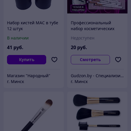
Набор кистей MAC в тубе
Профессиональный
12 штук
набор косметических
кистей для дневного и
В наличии
Недоступен
вечернего макияжа
(кисть для бровей, для
41
руб.
20
руб.
теней, для
Купить
Смотреть
Магазин "Народный"
Gudzon.by - Специализированный магазин кабелей и адаптеров
г. Минск
г. Минск