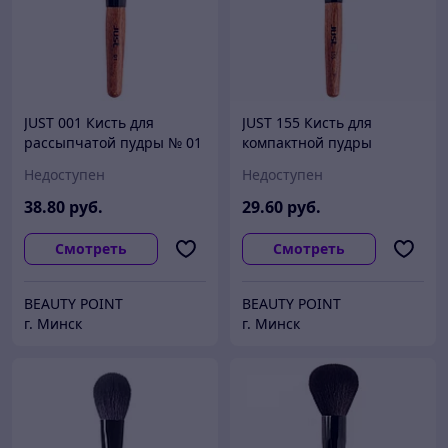
JUST 001 Кисть для
JUST 155 Кисть для
рассыпчатой пудры № 01
компактной пудры
(ворс черной козы)
(нейлон с нано-
Недоступен
Недоступен
покрытием)
38
.80
руб.
29
.60
руб.
Смотреть
Смотреть
BEAUTY POINT
BEAUTY POINT
г. Минск
г. Минск