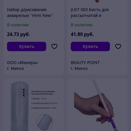
Набор д/рисования
JUST 003 Кисть для
акварелью "Himi New"
рассыпчатой и
(краски 24 цв, кисть, блок
компактной пудры № 03
В наличии
В наличии
для акварели), белый
(ворс синей белки)
футляр
24
.73
руб.
41
.80
руб.
Купить
Купить
ООО «Манера»
BEAUTY POINT
г. Минск
г. Минск