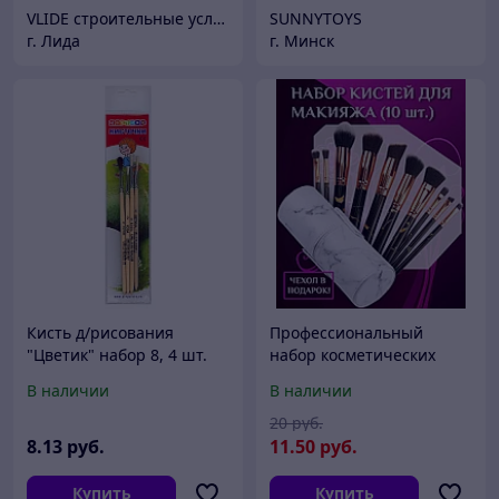
VLIDE cтроительные услуги и товары для дома (оптом и в розницу)
SUNNYTOYS
г. Лида
г. Минск
Кисть д/рисования
Профессиональный
"Цветик" набор 8, 4 шт.
набор косметических
кистей для дневного и
В наличии
В наличии
вечернего макияжа
(кисть для бровей, для
20
руб.
теней, для
8
.13
руб.
11
.50
руб.
Купить
Купить