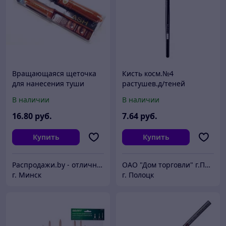
Вращающаяся щеточка
Кисть косм.№4
для нанесения туши
растушев.д/теней
SpinLash (код.5-1892)
Blending
В наличии
В наличии
Brush,арт.РБ1561-17,
16
.80
руб.
7
.64
руб.
Купить
Купить
Распродажи.by - отличные товары по низким ценам!
ОАО "Дом торговли" г.Полоцк
г. Минск
г. Полоцк