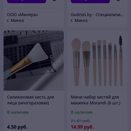
ООО «Манера»
Gudzon.by - Специализированный магазин кабелей и адаптеров
г. Минск
г. Минск
Силиконовая кисть для
Мини набор кистей для
лица (многоразовая)
макияжа Morandi (8 шт.)
Beige
В наличии
В наличии
21
.41
руб.
4
.50
руб.
14
.99
руб.