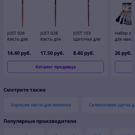
JUST 026
JUST 028
JUST 103
Набор ки
Кисть для
Кисть для
Щеточка для
для маки
теней № 26
теней № 28
туши, кисть №
KYLIE 12 i
(смешанный
(ворс пони)
103
14
.40
руб.
17
.50
руб.
8
.40
руб.
26
руб.
ворс: соболь +
(синтетика)
синтетика)
Каталог продавца
Смотрите также
Хорошие кисти для макияжа
Силиконовая щетка д
Популярные производители