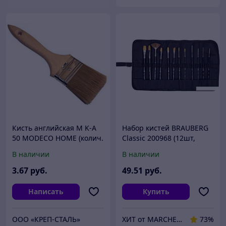
Кисть английская M K-A
Набор кистей BRAUBERG
50 MODECO HOME (колич.
Classic 200968 (12шт,
в упак. 1 шт), цена за: шт
синтетика)
В наличии
В наличии
3
.67
руб.
49
.51
руб.
Написать
Купить
ООО «КРЕП-СТАЛЬ»
ХИТ от MARCHENKO
73%