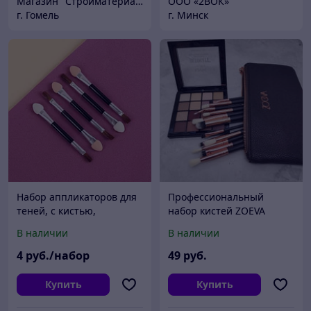
Магазин "Стройматериалы на Красноармейской"
ООО «2ВОК»
г. Гомель
г. Минск
Набор аппликаторов для
Профессиональный
теней, с кистью,
набор кистей ZOEVA
двусторонние, 5 шт, 8 см,
Complete Set Vol.2 12 шт.
В наличии
В наличии
цвет чёрный/
Brown
серебристый
4
руб./набор
49
руб.
Купить
Купить