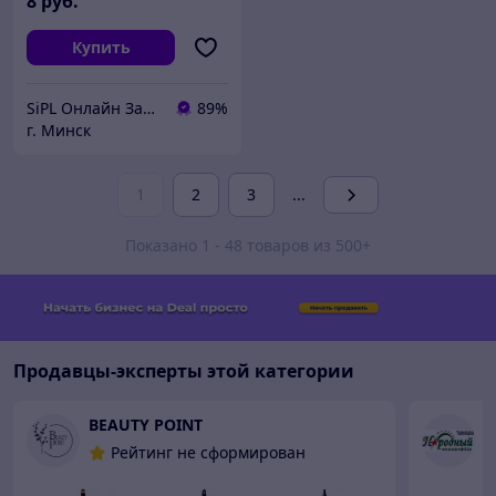
8
руб.
Купить
SiPL Онлайн Заказы 24 часа
89%
г. Минск
1
2
3
...
Показано 1 - 48 товаров из 500+
Продавцы-эксперты этой категории
BEAUTY POINT
М
Рейтинг не сформирован