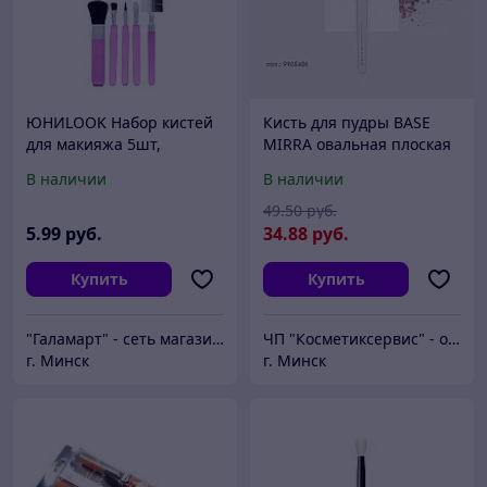
ЮНИLOOK Набор кистей
Кисть для пудры BASE
для макияжа 5шт,
MIRRA овальная плоская
пластик,
1 шт.
В наличии
В наличии
синтетич.нейлон, 11см
49
.50
руб.
5
.99
руб.
34
.88
руб.
Купить
Купить
"Галамарт" - сеть магазинов постоянных распродаж
ЧП "Косметиксервис" - официальный дистрибьютор косметики MIRRA в Беларуси
г. Минск
г. Минск