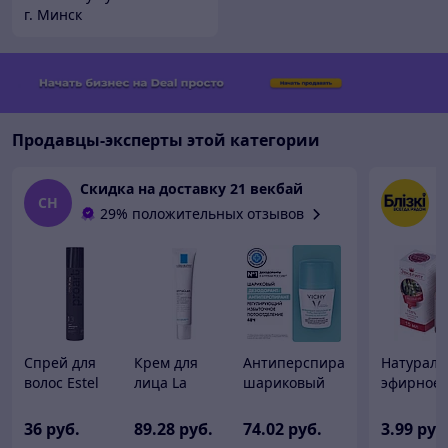
г. Минск
Продавцы-эксперты этой категории
Скидка на доставку 21 векбай
e
СН
29% положительных отзывов
Спрей для
Крем для
Антиперспирант
Натураль
волос Estel
лица La
шариковый
эфирное
Haute Couture
Roche-Posay
Vichy
масло
Proart
Effaclar Duo+
Deodorants
"Эвкалип
36
руб.
89
.28
руб.
74
.02
руб.
3
.99
руб
Термозащита
корректирующий
против
15мл