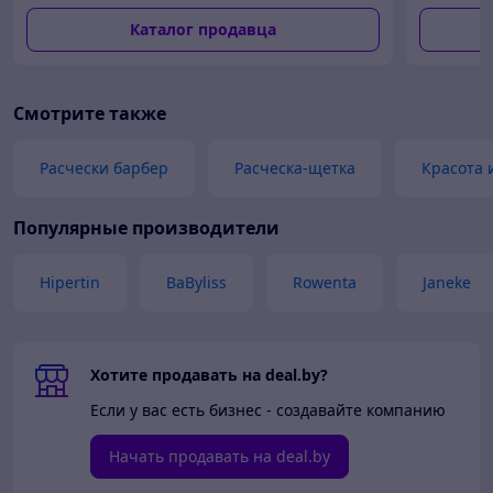
для
избыточного
Каталог продавца
проблемной
потоотделения
кожи
48ч
Смотрите также
Расчески барбер
Расческа-щетка
Красота 
Популярные производители
Hipertin
BaByliss
Rowenta
Janeke
Хотите продавать на deal.by?
Если у вас есть бизнес - создавайте компанию
Начать продавать на deal.by