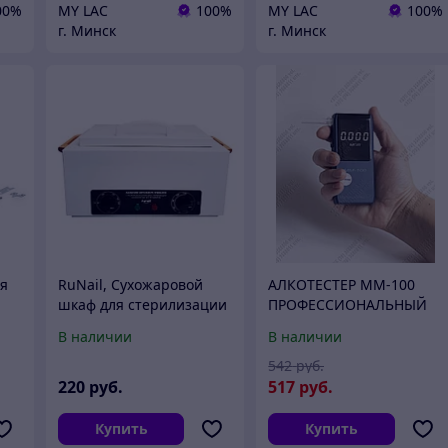
00%
MY LAC
100%
MY LAC
100%
г. Минск
г. Минск
ля
RuNail, Сухожаровой
АЛКОТЕСТЕР ММ-100
шкаф для стерилизации
ПРОФЕССИОНАЛЬНЫЙ
и дезинфекции
ПОВЕРКА ИЮЛЬ 2026
В наличии
В наличии
маникюрных и
ЭЛЕКТРОХИМИЧЕСКИЙ
педикюрных
СЕНСОР НОВОГО
542
руб.
инструментов
ПОКОЛЕНИЯ
220
руб.
517
руб.
Купить
Купить