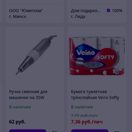
ООО "Юмитком"
Дом подарков - оригинальные подарки с доставкой по Беларуси (оптом и в розницу)
100%
г. Минск
г. Лида
Ручка сменная для
Бумага туалетная
машинки на 35W
трёхслойная Veiro Softy
(разные цвета)
белая, 12рул, 17м. Цена
В наличии
В наличии
без Учета НДС 20%
7
.75
руб./пач
62
руб.
7
.36
руб./пач