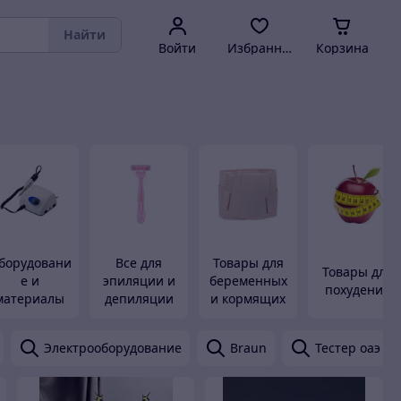
Найти
Войти
Избранное
Корзина
борудовани
Все для
Товары для
Товары для
е и
эпиляции и
беременных
похудения
материалы
депиляции
и кормящих
для
маникюра,
Электрооборудование
Braun
Тестер оаэ
педикюра