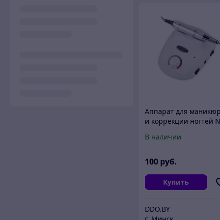
Аппарат для маникю
и коррекции ногтей N
Drill 35w белая
В наличии
100
руб.
Купить
DDO.BY
г. Минск