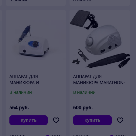
АППАРАТ ДЛЯ
АППАРАТ ДЛЯ
МАНИКЮРА И
МАНИКЮРА MARATHON-
ПЕДИКЮРА STRONG
3 CHAMPION /SDE-H37LN
В наличии
В наличии
210/105L БЕЗ ПЕДАЛИ
(ОРИГИНАЛ, ЮЖНАЯ
(ОРИГИНАЛ, ЮЖНАЯ
КОРЕЯ, ЭЛ.МОЩ.45ВТ)
КОРЕЯ)
564
руб.
600
руб.
Купить
Купить