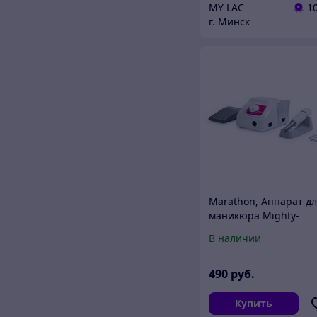
MY LAC
1
г. Минск
Marathon, Аппарат д
маникюра Mighty-
3/SH20N, белый -
В наличии
ОРИГИНАЛ
490
руб.
Купить