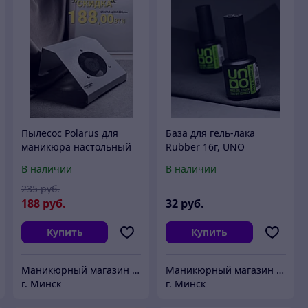
Пылесос Polarus для
База для гель-лака
маникюра настольный
Rubber 16г, UNO
ND-PRO HB, 80Вт
В наличии
В наличии
235
руб.
188
руб.
32
руб.
Купить
Купить
Маникюрный магазин "АртНейл"
Маникюрный магазин "АртНейл"
г. Минск
г. Минск