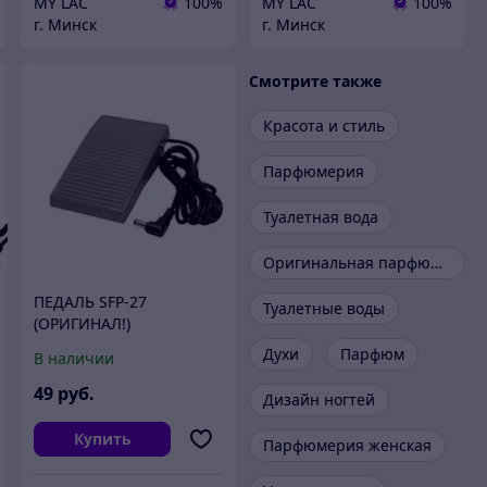
MY LAC
100%
MY LAC
100%
г. Минск
г. Минск
Смотрите также
Красота и стиль
Парфюмерия
Туалетная вода
Оригинальная парфюмерия
ПЕДАЛЬ SFP-27
Туалетные воды
(ОРИГИНАЛ!)
ВКЛЮЧЕНИЯ/
Духи
Парфюм
В наличии
ВЫКЛЮЧЕНИЯ ДЛЯ
МИКРОМОТОРОВ
49
руб.
Дизайн ногтей
MARATHON N2, 3N, N7,
M-3C
Купить
Парфюмерия женская