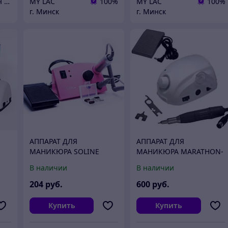
Маникюрный магазин "АртНейл"
MY LAC
100%
MY LAC
100%
г. Минск
г. Минск
АППАРАТ ДЛЯ
АППАРАТ ДЛЯ
МАНИКЮРА SOLINE
МАНИКЮРА MARATHON-
CHARMS LX-868, 35000
3 CHAMPION/H35LSP
В наличии
В наличии
об/мин, 35 Вт
(ОРИГИНАЛ, ЮЖНАЯ
ОРИГИНАЛ!
КОРЕЯ, ЭЛ.МОЩ.45ВТ)
204
руб.
600
руб.
Купить
Купить