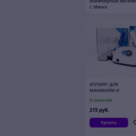
г. Минск
АППАРАТ ДЛЯ
МАНИКЮРА И
ПЕДИКЮРА STRONG
В наличии
210/105L С ПЕДАЛЬЮ,
35000 об/мин (Китай)
215
руб.
Купить