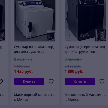
р)
Сухожар (стерилизатор)
Сухожар (стерилизатор)
для инструментов
для инструментов
"Ferroplast" - 5
Ferroplast-X Premium
В наличии
В наличии
Ферропласт
Ферропласт 10
1 605
руб.
2 100
руб.
1 435
руб.
1 890
руб.
Купить
Купить
Маникюрный магазин "АртНейл"
Маникюрный магазин "АртНейл"
Маникюрный магазин "АртНейл"
г. Минск
г. Минск