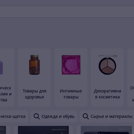
ическ
О
Товары для
Интимные
Декоративна
елия и
здоровья
товары
я косметика
ства
ческа-щетка
Одежда и обувь
Сырье и материалы