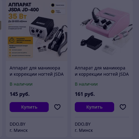
Аппарат для маникюра
Аппарат для маникюра
и коррекции ногтей JSDA
и коррекции ногтей JSDA
JD-400 (черная, 30000
JD-500 (розовая, 30000
В наличии
В наличии
оборотов) 35 W (арт.
оборотов) 35W (арт.
34034)
34035)
145
руб.
161
руб.
Купить
Купить
DDO.BY
DDO.BY
г. Минск
г. Минск