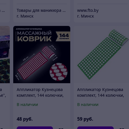
Товары для маникюра и педикюра/ Интернет-магазин diatex.by
Товары для маникюра и педикюра/ Интернет-магазин diatex.by
www.fto.by
г. Минск
г. Минск
а
Аппликатор Кузнецова
Аппликатор Кузнецова
е",
комплект, 144 колючки,
комплект, 144 колючки,
3 x
спантекс, красный, 260 х
спантекс, зелёный,
В наличии
В наличии
560 мм + валик 140*230
260×560 мм + валик
140×230
48
руб.
59
руб.