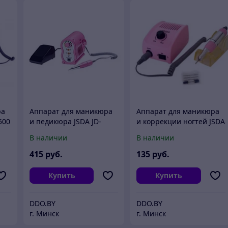
ра
Аппарат для маникюра
Аппарат для маникюра
500
и педикюра JSDA JD-
и коррекции ногтей JSDA
7)
105HB (LCD, розовая)
JD-200 (розовая, 30000
В наличии
В наличии
65W (арт. 21519)
оборотов) 35W
415
руб.
135
руб.
Купить
Купить
DDO.BY
DDO.BY
г. Минск
г. Минск