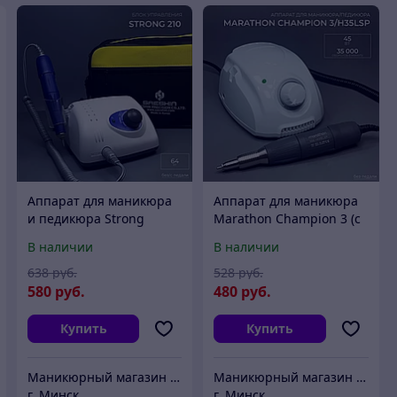
Аппарат для маникюра
Аппарат для маникюра
и педикюра Strong
Marathon Champion 3 (с
210/105L (100%
наконечником H35LSP
В наличии
В наличии
Оригинал!) в сумке без
35000 об/мин.) БЕЗ
педали
ПЕДАЛИ
638
руб.
528
руб.
580
руб.
480
руб.
Купить
Купить
Маникюрный магазин "АртНейл"
Маникюрный магазин "АртНейл"
г. Минск
г. Минск