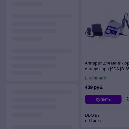
Аппарат для маникю
и педикюра JSDA JD-8
65W (серая) (арт. 2151
В наличии
409
руб.
Купить
DDO.BY
г. Минск