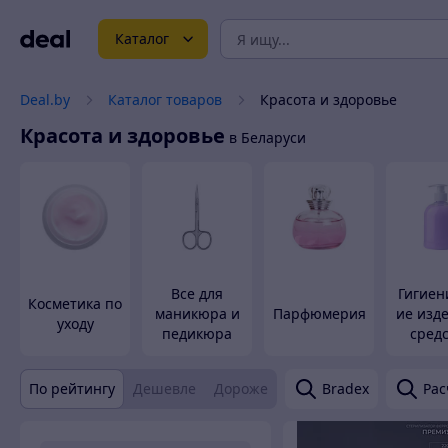
Каталог
Deal.by
Каталог товаров
Красота и здоровье
Красота и здоровье
в Беларуси
Все для
Гигиен
Косметика по
маникюра и
Парфюмерия
ие изд
уходу
педикюра
сред
По рейтингу
Дешевле
Дороже
Bradex
Рас