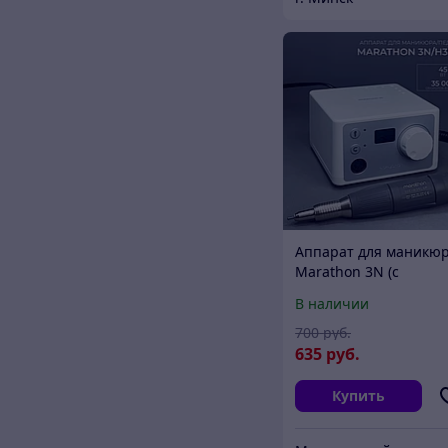
Аппарат для маникю
Marathon 3N (с
наконечником H35LS
В наличии
35000 об/мин.) БЕЗ
ПЕДАЛИ
700
руб.
635
руб.
Купить