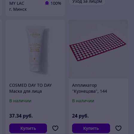
Уход за лицом
MY LAC
100%
г. Минск
COSMED DAY TO DAY
Аппликатор
Маска для лица
"Кузнецова", 144
увлажняющая с
колючки, спанбонд, 26 х
В наличии
В наличии
экстрактом ванили, 75
56 см, красный.
мл
37
.34
руб.
24
руб.
Купить
Купить