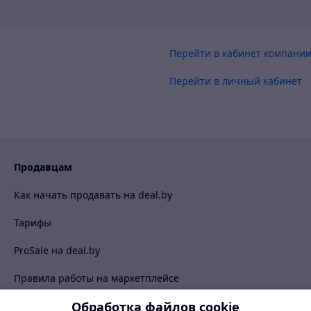
Перейти в кабинет компани
Перейти в личный кабинет
Продавцам
Как начать продавать на deal.by
Тарифы
ProSale на deal.by
Правила работы на маркетплейсе
Обработка файлов cookie