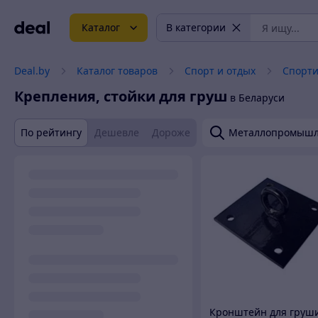
Каталог
В категории
Deal.by
Каталог товаров
Спорт и отдых
Спорт
Крепления, стойки для груш
в Беларуси
По рейтингу
Дешевле
Дороже
Металлопромышл
Кронштейн для груш