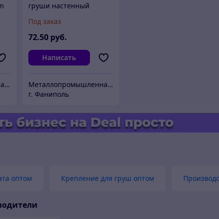
om
груши настенный
MPCom Sportline
Под заказ
72
.50
руб.
Написать
Металлопромышленная компания
Металлопромышленная компания
г. Фаниполь
ата оптом
Крепление для груш оптом
Производс
водители