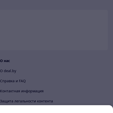
и
О нас
О deal.by
Справка и FAQ
Контактная информация
Защита легальности контента
Content legality protection