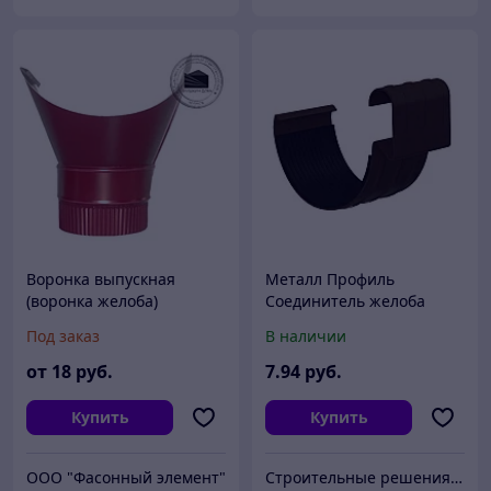
Воронка выпускная
Металл Профиль
(воронка желоба)
Соединитель желоба
D120/100 (Полиэстер, 0,45
D125 (ПЛД-02-RR32-1)
Под заказ
В наличии
мм)
от
18
руб.
7
.94
руб.
Купить
Купить
ООО "Фасонный элемент"
Строительные решения FERRUM BASI