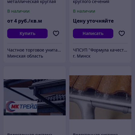
металлическая круглая
круглого сечения
система
В наличии
В наличии
от
4
руб./кв.м
Цену уточняйте
Купить
Написать
Частное торговое унитарное предприятие «АЛ-2Д»
ЧПСУП "Формула качества"
Минская область
г. Минск
Водосточная система
Водосточная система