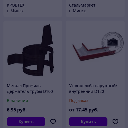
КРОВТЕХ
СтальМаркет
г. Минск
г. Минск
Металл Профиль
Угол желоба наружный/
Держатель трубы D100
внутренний D120
(на дерево) (ПЛД-02-RR32-
(Полиэстер, 0,45 мм)
В наличии
Под заказ
0.6)
6
.95
руб.
от
17
.45
руб.
Купить
Купить