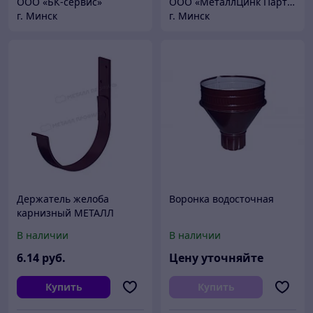
ООО «БК-сервис»
ООО «МеталлЦинк Партнер»
г. Минск
г. Минск
Держатель желоба
Воронка водосточная
карнизный МЕТАЛЛ
ПРОФИЛЬ GRANDSYSTEM
В наличии
В наличии
D125х132 (Коричневый
,Белый)
6
.14
руб.
Цену уточняйте
Купить
Купить