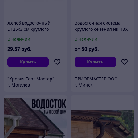
Желоб водосточный
Водосточная система
D125х3,0м круглого
круглого сечения из ПВХ
сечения GS lite
Дёке Люкс LUX Docke
В наличии
В наличии
29
.57
руб.
от
50
руб.
Купить
Купить
"Кровля Торг Мастер" ЧТУП
ПРИОРМАСТЕР ООО
г. Могилев
г. Минск