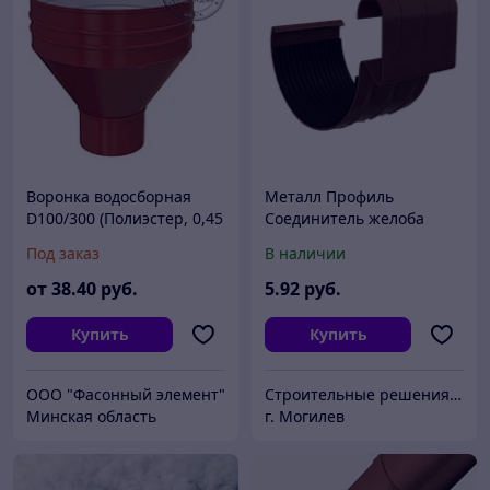
Воронка водосборная
Металл Профиль
D100/300 (Полиэстер, 0,45
Соединитель желоба
мм)
D125 GS (ВПЭ-02-8017-0.6)
Под заказ
В наличии
от
38
.40
руб.
5
.92
руб.
Купить
Купить
ООО "Фасонный элемент"
Строительные решения FERRUM BASI
Минская область
г. Могилев