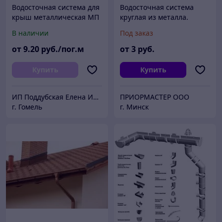
Водосточная система для
Водосточная система
крыш металлическая МП
круглая из металла.
GS-lite круглого сечения
В наличии
Под заказ
125/90 (цена за 1 мп
желоба)
от
9
.20
руб./пог.м
от
3
руб.
Купить
Купить
ИП Поддубская Елена Ивановна
ПРИОРМАСТЕР ООО
г. Гомель
г. Минск