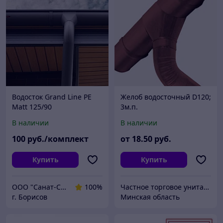
Водосток Grand Line PE
Желоб водосточный D120;
Matt 125/90
3м.п.
В наличии
В наличии
100
руб./комплект
от
18
.50
руб.
Купить
Купить
ООО "Санат-Строй"
100%
Частное торговое унитарное предприятие «АЛ-2Д»
г. Борисов
Минская область