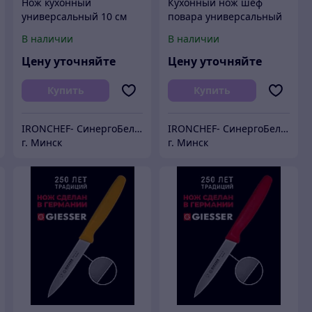
Нож кухонный
Кухонный нож шеф
универсальный 10 см
повара универсальный
профессиональный 20
В наличии
В наличии
см
Цену уточняйте
Цену уточняйте
Купить
Купить
IRONCHEF- СинергоБелСервис (для юр.лиц)
IRONCHEF- СинергоБелСервис (для юр.лиц)
г. Минск
г. Минск