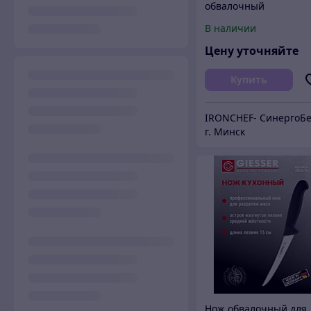
обвалочный
профессиональный 1
В наличии
см
Цену уточняйте
Купить
г. Минск
Нож обвалочный для