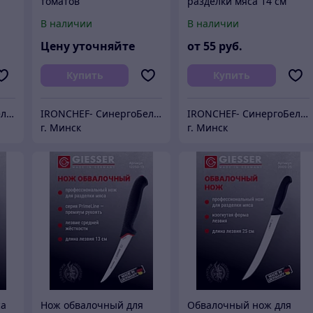
томатов
разделки мяса 14 см
я
В наличии
В наличии
Цену уточняйте
от
55
руб.
Купить
Купить
IRONCHEF- СинергоБелСервис (для юр.лиц)
IRONCHEF- СинергоБелСервис (для юр.лиц)
IRONCHEF- СинергоБелСервис (для юр.лиц)
г. Минск
г. Минск
са
Нож обвалочный для
Обвалочный нож для