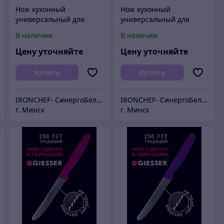
Нож кухонный
Нож кухонный
универсальный для
универсальный для
повара 11 см
повара 11 см
В наличии
В наличии
Цену уточняйте
Цену уточняйте
Купить
Купить
IRONCHEF- СинергоБелСервис (для юр.лиц)
IRONCHEF- СинергоБелСервис (для юр.лиц)
г. Минск
г. Минск