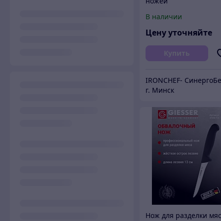
ножей
саморегулирующиес
В наличии
стержни
Цену уточняйте
Купить
г. Минск
Нож для разделки мя