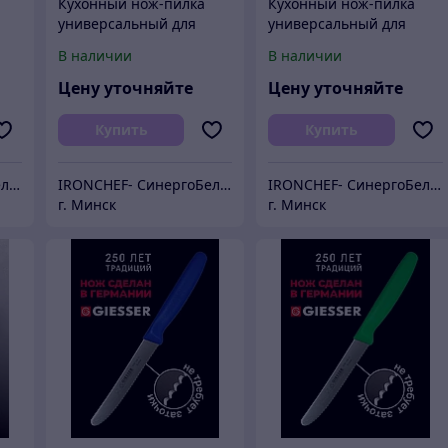
Кухонный нож-пилка
Кухонный нож-пилка
универсальный для
универсальный для
повара 11 см
повара 11 см
В наличии
В наличии
Цену уточняйте
Цену уточняйте
Купить
Купить
IRONCHEF- СинергоБелСервис (для юр.лиц)
IRONCHEF- СинергоБелСервис (для юр.лиц)
IRONCHEF- СинергоБелСервис (для юр.лиц)
г. Минск
г. Минск