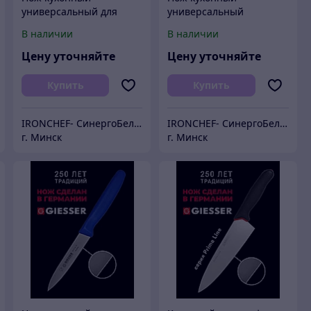
универсальный для
универсальный
повара 11 см
профессиональный 11
В наличии
В наличии
см
Цену уточняйте
Цену уточняйте
Купить
Купить
IRONCHEF- СинергоБелСервис (для юр.лиц)
IRONCHEF- СинергоБелСервис (для юр.лиц)
г. Минск
г. Минск