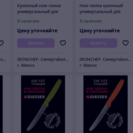
Кухонный нож-пилка
Нож-пилка кухонный
универсальный для
универсальный для
повара 10 см
повара 10 см
В наличии
В наличии
Цену уточняйте
Цену уточняйте
Купить
Купить
IRONCHEF- СинергоБелСервис (для юр.лиц)
IRONCHEF- СинергоБелСервис (для юр.лиц)
IRONCHEF- СинергоБелСервис (для юр.лиц)
г. Минск
г. Минск