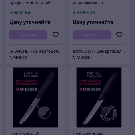
профессиональный
разделки мяса
разделочный 15 см
профессиональный 13
В наличии
В наличии
см
Цену уточняйте
Цену уточняйте
Купить
Купить
IRONCHEF- СинергоБелСервис (для юр.лиц)
IRONCHEF- СинергоБелСервис (для юр.лиц)
г. Минск
г. Минск
Нож кухонный
Нож кухонный