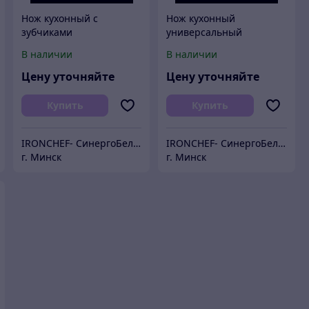
Нож кухонный с
Нож кухонный
зубчиками
универсальный
универсальный для
серрейторный для
В наличии
В наличии
повара
повара
Цену уточняйте
Цену уточняйте
Купить
Купить
IRONCHEF- СинергоБелСервис (для юр.лиц)
IRONCHEF- СинергоБелСервис (для юр.лиц)
г. Минск
г. Минск