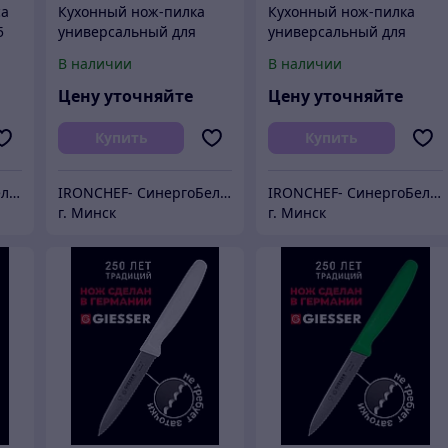
са
Кухонный нож-пилка
Кухонный нож-пилка
5
универсальный для
универсальный для
повара 11 см
повара 11 см
В наличии
В наличии
Цену уточняйте
Цену уточняйте
Купить
Купить
IRONCHEF- СинергоБелСервис (для юр.лиц)
IRONCHEF- СинергоБелСервис (для юр.лиц)
IRONCHEF- СинергоБелСервис (для юр.лиц)
г. Минск
г. Минск