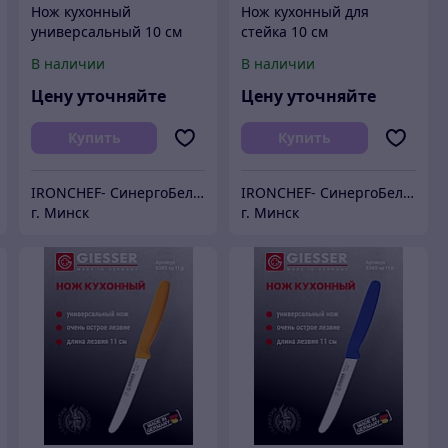
Нож кухонный
Нож кухонный для
универсальный 10 см
стейка 10 см
В наличии
В наличии
Цену уточняйте
Цену уточняйте
Купить
Купить
IRONCHEF- СинергоБелСервис (для юр.лиц)
IRONCHEF- СинергоБелСервис (для юр.лиц)
г. Минск
г. Минск