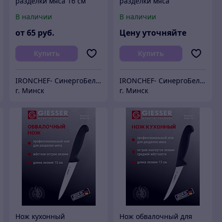
разделки мяса 16 см
разделки мяса
профессиональный 16
В наличии
В наличии
см
от
65
руб.
Цену уточняйте
Купить
Купить
IRONCHEF- СинергоБелСервис (для юр.лиц)
IRONCHEF- СинергоБелСервис (для юр.лиц)
г. Минск
г. Минск
Нож кухонный
Нож обвалочный для