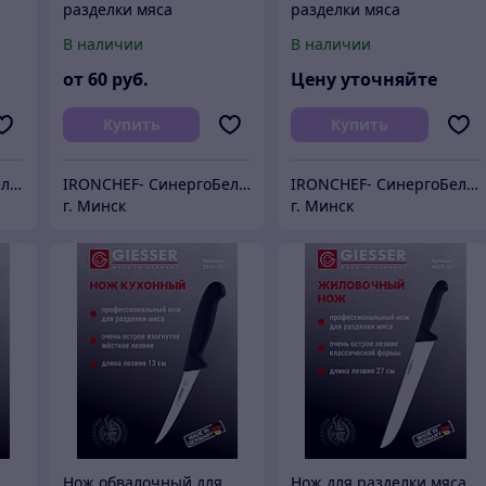
разделки мяса
разделки мяса
3
профессиональный 13
профессиональный 25
В наличии
В наличии
см
см
от
60
руб.
Цену уточняйте
Купить
Купить
IRONCHEF- СинергоБелСервис (для юр.лиц)
IRONCHEF- СинергоБелСервис (для юр.лиц)
IRONCHEF- СинергоБелСервис (для юр.лиц)
г. Минск
г. Минск
Нож обвалочный для
Нож для разделки мяса