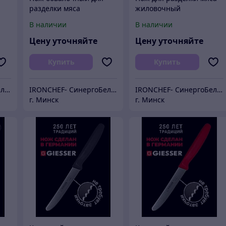
разделки мяса
жиловочный
5
профессиональный 13
профессиональный 27
В наличии
В наличии
см
см
Цену уточняйте
Цену уточняйте
Купить
Купить
IRONCHEF- СинергоБелСервис (для юр.лиц)
IRONCHEF- СинергоБелСервис (для юр.лиц)
IRONCHEF- СинергоБелСервис (для юр.лиц)
г. Минск
г. Минск