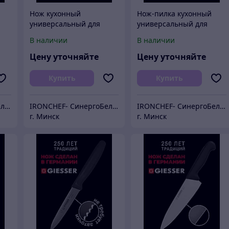
Нож кухонный
Нож-пилка кухонный
универсальный для
универсальный для
повара 11 см
повара
В наличии
В наличии
Цену уточняйте
Цену уточняйте
Купить
Купить
IRONCHEF- СинергоБелСервис (для юр.лиц)
IRONCHEF- СинергоБелСервис (для юр.лиц)
IRONCHEF- СинергоБелСервис (для юр.лиц)
г. Минск
г. Минск