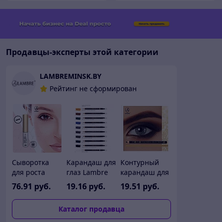
Продавцы-эксперты этой категории
LAMBREMINSK.BY
Рейтинг не сформирован
Сыворотка
Карандаш для
Контурный
для роста
глаз Lambre
карандаш для
ресниц
DEEP COLOUR
глаз Lambre
76
.91
руб.
19
.16
руб.
19
.51
руб.
Lambre MAGIC
21-30
Eyeliner Black
LONG EYELASH
Orient
Каталог продавца