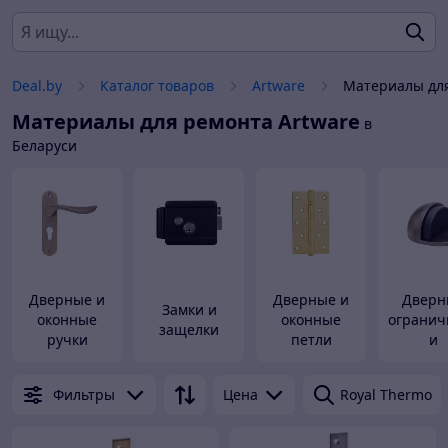
Deal.by
Каталог товаров
Artware
Материалы дл
Материалы для ремонта
Artware
в
Беларуси
Дверные и
Дверные и
Дверн
Замки и
оконные
оконные
огранич
защелки
ручки
петли
и
Фильтры
Цена
Royal Thermo