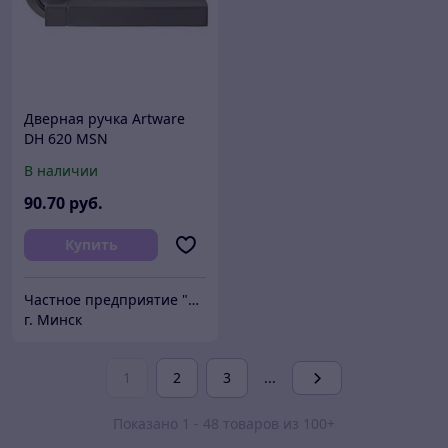
Дверная ручка Artware
DH 620 MSN
В наличии
90
.70
руб.
Купить
Частное предприятие "Сибалок"
г. Минск
1
2
3
...
Показано 1 - 48 товаров из 100+