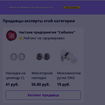
Продавцы-эксперты этой категории
Частное предприятие "Сибалок"
Рейтинг не сформирован
Накладка на
Фиксаторная
Межкомнатная
цилиндр CL
накладка
ручка 5902
MAB, MAC,
artware WC
WW/ET
41
руб.
56
.80
руб.
19
руб.
MSB, MSC,
MAB,MAC,MSB,MSC,FRG,CPG
CPG, FRG,
Каталог продавца
MSN, OB, OS