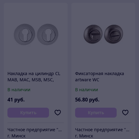
Накладка на цилиндр CL
Фиксаторная накладка
MAB, MAC, MSB, MSC,
artware WC
CPG, FRG, MSN, OB, OS
MAB,MAC,MSB,MSC,FRG,C
В наличии
В наличии
PG
41
руб.
56
.80
руб.
Купить
Купить
Частное предприятие "Сибалок"
Частное предприятие "Сибалок"
г. Минск
г. Минск