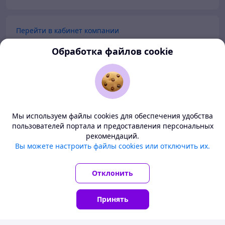
Перейти в кабинет компании
Обработка файлов cookie
Перейти в личный кабинет
Покупателям
Продавцам
Мы используем файлы cookies для обеспечения удобства
пользователей портала и предоставления персональных
О нас
рекомендаций.
Deal.by — маркетплейс Беларуси
Вы можете настроить файлы cookies или отключить их.
Тема
-
светлая
Все цены здесь указаны в белорусских рублях. Перед
BETA
заказом уточните у продавца условия доставки в ваш
Отклонить
© ООО "Проект Дилбай", 2008-2026
регион.
УНП 192287331
Принять
Понятно
Главная
Каталог
Корзина
Чаты
Кабинет