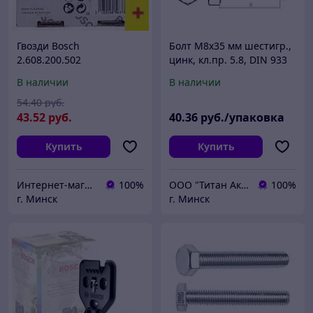
Гвозди Bosch
Болт М8х35 мм шестигр.,
2.608.200.502
цинк, кл.пр. 5.8, DIN 933
(5 кг) STARFIX
В наличии
В наличии
54
.40
руб.
43
.52
руб.
40
.36
руб./упаковка
Купить
Купить
Интернет-магазин 24маркет.бел
100%
ООО "Титан Актив"
100%
г. Минск
г. Минск