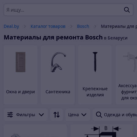
Deal.by
Каталог товаров
Bosch
Материалы для 
Материалы для ремонта
Bosch
в Беларуси
Аксессу
Крепежные
Окна и двери
Сантехника
фурнит
изделия
для око
двер
Фильтры
Цена
Одежда и обув