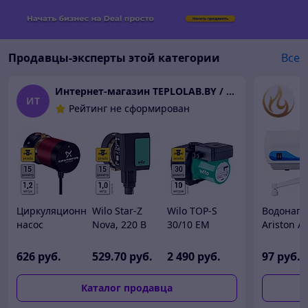
Продавцы-эксперты этой категории
Все
Интернет-магазин TEPLOLAB.BY / ООО "Лаборатория тепла"
К
ИT
Рейтинг не сформирован
Циркуляционный
Wilo Star-Z
Wilo TOP-S
Водонагр
насос
Nova, 220 В
30/10 EM
Ariston 
Grundfos
циркуляционный
PN6/10, 220 В
NEW 5 KW
Comfort 15-14
насос
циркуляционный
проточн
626
руб.
529
.70
руб.
2 490
руб.
97
руб.
B PM, 220 В
насос
Каталог продавца