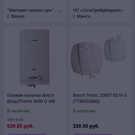
"Магазин низких цен" - uho.by. Интернет-магазин
ЧП «СитиТрейдМаркет»
г. Минск
г. Минск
Газовая колонка Bosch
Bosch Tronic 2000T ES10-5
(Бош)Therm 4000 O WR
(7736502060)
10-2P
В наличии
В наличии
689
руб.
639
.85
руб.
339
.50
руб.