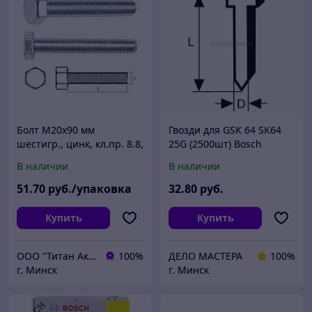
Болт М20х90 мм
Гвозди для GSK 64 SK64
шестигр., цинк, кл.пр. 8.8,
25G (2500шт) Bosch
DIN 933 (5 кг) STARFIX
(2608200500) Австрия
В наличии
В наличии
(оригинал)
51
.70
руб./упаковка
32
.80
руб.
Купить
Купить
ООО "Титан Актив"
100%
ДЕЛО МАСТЕРА
100%
г. Минск
г. Минск