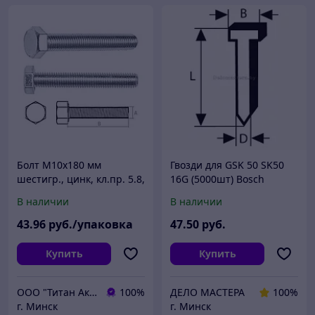
Болт М10х180 мм
Гвозди для GSK 50 SK50
шестигр., цинк, кл.пр. 5.8,
16G (5000шт) Bosch
DIN 933 (5 кг) STARFIX
(2608200511) (оригинал)
В наличии
В наличии
43
.96
руб./упаковка
47
.50
руб.
Купить
Купить
ООО "Титан Актив"
100%
ДЕЛО МАСТЕРА
100%
г. Минск
г. Минск