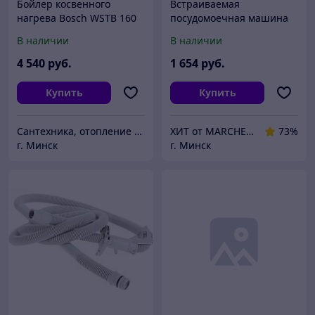
Бойлер косвенного
Встраиваемая
нагрева Bosch WSTB 160
посудомоечная машина
Bosch SMV26AX00Q,
В наличии
В наличии
полноразмерная,
ширина 59.8см,
4 540
руб.
1 654
руб.
полновстраиваемая,
загрузка
Купить
Купить
Сантехника, отопление "Santon.by"
ХИТ от MARCHENKO
73%
г. Минск
г. Минск