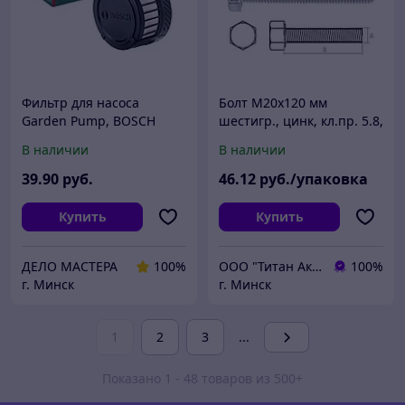
Фильтр для насоса
Болт М20х120 мм
Garden Pump, BOSCH
шестигр., цинк, кл.пр. 5.8,
F016800599 (оригинал)
DIN 933 (5 кг) STARFIX
В наличии
В наличии
39
.90
руб.
46
.12
руб./упаковка
Купить
Купить
ДЕЛО МАСТЕРА
100%
ООО "Титан Актив"
100%
г. Минск
г. Минск
1
2
3
...
Показано 1 - 48 товаров из 500+