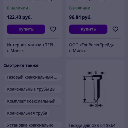
0,35 м, п/м
В наличии
В наличии
122
.40
руб.
96
.84
руб.
Купить
Купить
Интернет-магазин TEPLOLAB.BY / ООО "Лаборатория тепла"
ООО «ТопВелесТрейд»
г. Минск
г. Минск
Смотрите также
Газовый коаксиальный комплект
Коаксиальные трубы дымоходы
Комплект коаксиальный 60 100
Коаксиальная труба
Установка коаксиальной трубы
Гвозди для GSK 64 SK64