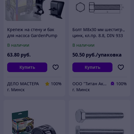
Крепеж на стену и бак
Болт М8х30 мм шестигр.,
для насоса GardenPump
цинк, кл.пр. 8.8, DIN 933
18, BOSCH (F016800598)
(5 кг) STARFIX
В наличии
В наличии
(оригинал)
63
.80
руб.
50
.50
руб./упаковка
Купить
Купить
ДЕЛО МАСТЕРА
100%
ООО "Титан Актив"
100%
г. Минск
г. Минск