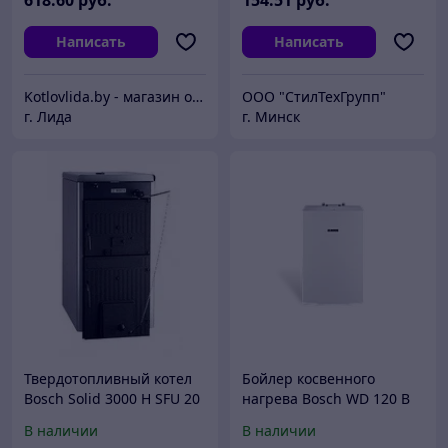
618
.60
руб.
154
.51
руб.
Написать
Написать
Kotlovlida.by - магазин отопительной техники.
ООО "СтилТехГрупп"
г. Лида
г. Минск
Твердотопливный котел
Бойлер косвенного
Bosch Solid 3000 H SFU 20
нагрева Bosch WD 120 B
HNC
(7735501712)
В наличии
В наличии