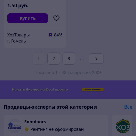
1
.50
руб.
Купить
ХозТовары
84%
г. Гомель
1
2
3
...
Показано 1 - 48 товаров из 200+
Продавцы-эксперты этой категории
Все
Somdoors
Х
Рейтинг не сформирован