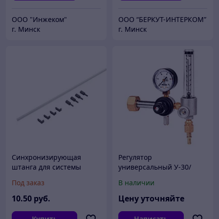
ООО "Инжеком"
ООО “БЕРКУТ-ИНТЕРКОМ”
г. Минск
г. Минск
Синхронизирующая
Регулятор
штанга для системы
универсальный У-30/
выдвижения Lembox
АР-40-КР1-м-Р1 (РЕДИУС)
Под заказ
В наличии
push-to-open
В КОРОБКЕ 300 бар
10
.50
руб.
Цену уточняйте
Купить
Написать