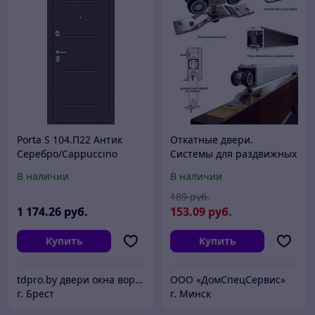
Porta S 104.П22 Антик
Откатные двери.
Серебро/Cappuccino
Системы для раздвижных
Veralinga
дверей 2м
В наличии
В наличии
189
руб.
1 174
.26
руб.
153
.09
руб.
Купить
Купить
tdpro.by двери окна ворота жалюзи
ООО «ДомCпецCервис»
г. Брест
г. Минск