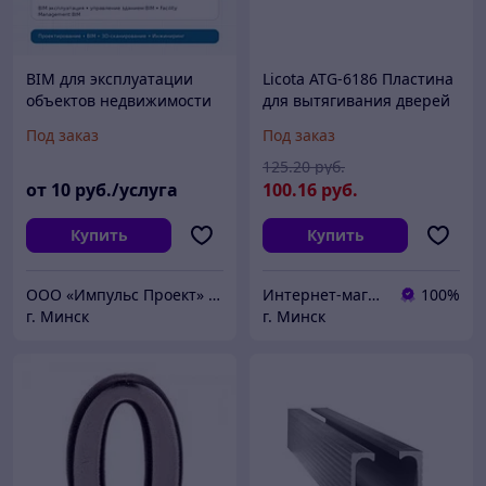
BIM для эксплуатации
Licota ATG-6186 Пластина
объектов недвижимости
для вытягивания дверей
Под заказ
Под заказ
125
.20
руб.
от
10
руб./услуга
100
.16
руб.
Купить
Купить
ООО «Импульс Проект» | Архитектурное и инженерное проектирование объектов любой сложности
Интернет-магазин 24маркет.бел
100%
г. Минск
г. Минск