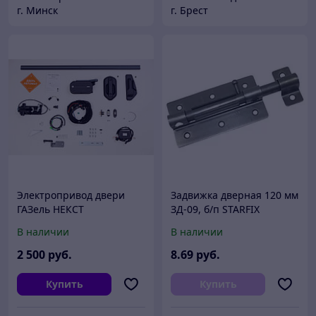
г. Минск
г. Брест
Электропривод двери
Задвижка дверная 120 мм
ГАЗель НЕКСТ
ЗД-09, б/п STARFIX
ЦМФ(автомат.)
В наличии
В наличии
Спецкомплект КРОКО 101
30.01.000.0001 (Адор)
2 500
руб.
8
.69
руб.
Купить
Купить