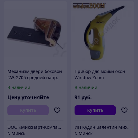
Механизм двери боковой
Прибор для мойки окон
ГАЗ-2705 средней напр.
Window Zoom
СБ с пласт. 2705-
В наличии
В наличии
6426150СБ
Цену уточняйте
91
руб.
Купить
Купить
ООО «МиксПарт-Компани»
ИП Кудин Валентин Михайлович
г. Минск
г. Минск