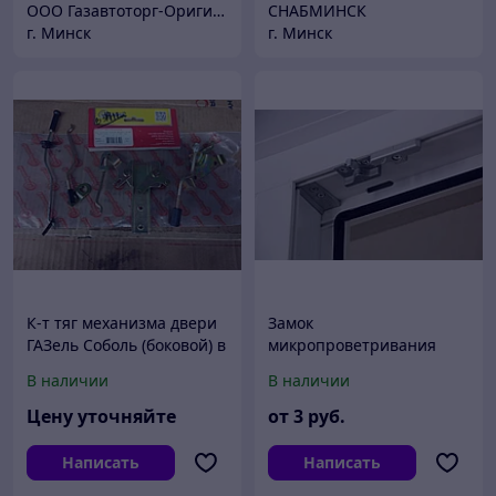
ООО Газавтоторг-Оригинальные запчасти ГАЗ, УАЗ, Газель Next
СНАБМИНСК
г. Минск
г. Минск
К-т тяг механизма двери
Замок
ГАЗель Соболь (боковой) в
микропроветривания
сб. к-т 4шт. *RIGINAL*
В наличии
В наличии
218104
Цену уточняйте
от
3
руб.
Написать
Написать