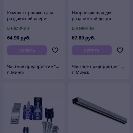
Комплект роликов для
Направляющая для
раздвижной двери
раздвижной двери
ARCHIE AY 8315A, (вес
ARCHIE AY8401-2M WF (2
В наличии
В наличии
полотна до 80 кг)
метра, алюминий без
покрытия)
64
.90
руб.
67
.80
руб.
Купить
Купить
Частное предприятие "Сибалок"
Частное предприятие "Сибалок"
г. Минск
г. Минск