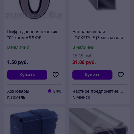
Цифра дверная пластик
Направляющая
"0" хром АЛЛЮР
LOCKSTYLE (3 метра) для
системы крепления
В наличии
В наличии
раздвижных дверей
38
.85
руб.
1
.50
руб.
31
.08
руб.
Купить
Купить
ХозТовары
84%
Частное предприятие "Локстайл"
г. Гомель
г. Минск