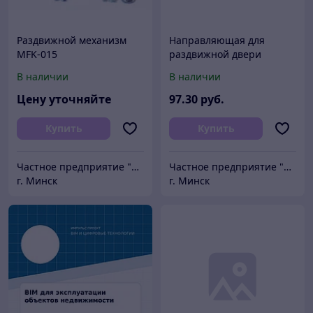
Раздвижной механизм
Направляющая для
MFK-015
раздвижной двери
ARCHIE AY8401-3M WF (3
В наличии
В наличии
метра, алюминий без
покрытия)
Цену уточняйте
97
.30
руб.
Купить
Купить
Частное предприятие "Сибалок"
Частное предприятие "Сибалок"
г. Минск
г. Минск