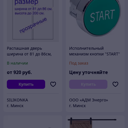
Распашная дверь
Исполнительный
ширина от 81 до 86см,
механизм кнопки "START"
высота до 200 см.
XB4 зеленый плоский
В наличии
Под заказ
возвратный без
фиксации IP65 EKF
от
920
руб.
Цену уточняйте
Купить
Купить
SILIKONKA
ООО «АДМ Энерго»
г. Минск
г. Минск