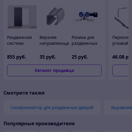
Раздвижная
Верхняя
Ролики для
Переклю
система
направляющая
раздвижных
угловой G
HIDDEN/80 с
для
дверей Arni
цапфой 1
профилем
раздвижных
M3015
855
руб.
35
руб.
25
руб.
46
.08
ру
дверей L 3
Каталог продавца
Смотрите также
Синхронизатор для раздвижных дверей
Выравни
Популярные производители