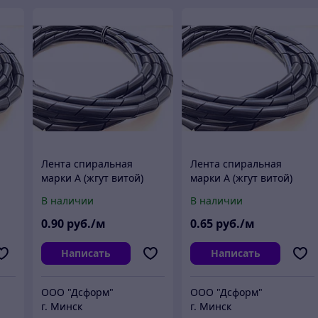
Лента спиральная
Лента спиральная
марки А (жгут витой)
марки А (жгут витой)
10х7х10 мм
9х6х9 мм
В наличии
В наличии
0
.90
руб./м
0
.65
руб./м
Написать
Написать
ООО "Дсформ"
ООО "Дсформ"
г. Минск
г. Минск