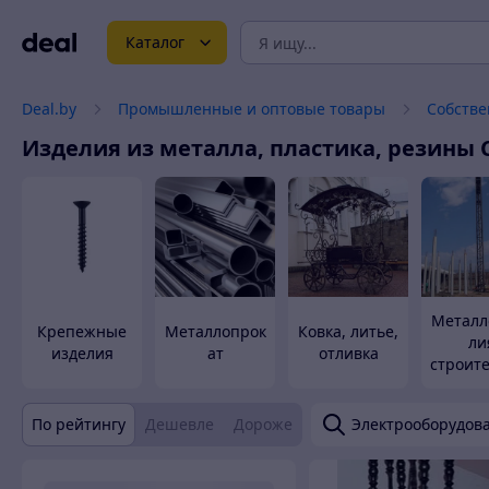
Каталог
Deal.by
Промышленные и оптовые товары
Собстве
Изделия из металла, пластика, резины
Металл
Крепежные
Металлопрок
Ковка, литье,
ли
изделия
ат
отливка
строит
о
назна
По рейтингу
Дешевле
Дороже
Электрооборудов