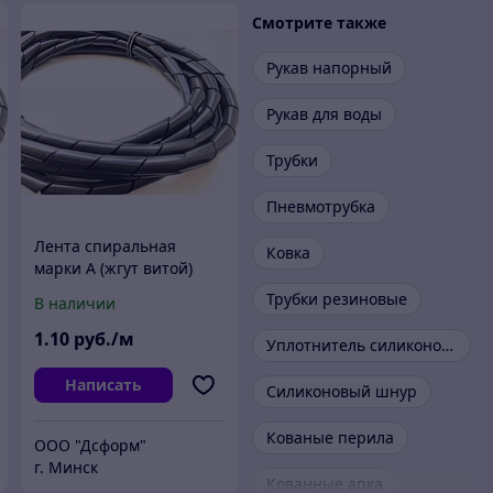
Смотрите также
Рукав напорный
Рукав для воды
Трубки
Пневмотрубка
Лента спиральная
Ковка
марки А (жгут витой)
16х13х15 мм
Трубки резиновые
В наличии
1
.10
руб./м
Уплотнитель силиконовый
Написать
Силиконовый шнур
Кованые перила
ООО "Дсформ"
г. Минск
Кованные арка