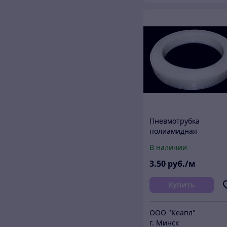
Пневмотрубка
полиамидная
(нейлоновая) PA6 8х6
В наличии
(20 атм, прозрачная)
Китай (м)
3
.50
руб./м
Купить
ООО "Кеапл"
г. Минск