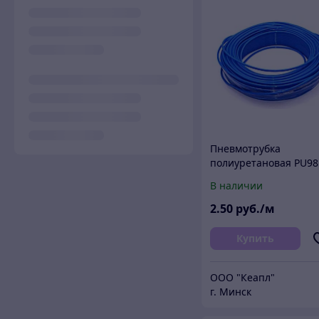
Пневмотрубка
полиуретановая PU98
6х4 мм (11 атм) Китай 
В наличии
2
.50
руб./м
Купить
ООО "Кеапл"
г. Минск