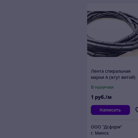
Лента спиральная
марки А (жгут витой)
12х9х11 мм
В наличии
1
руб./м
Написать
ООО "Дсформ"
г. Минск