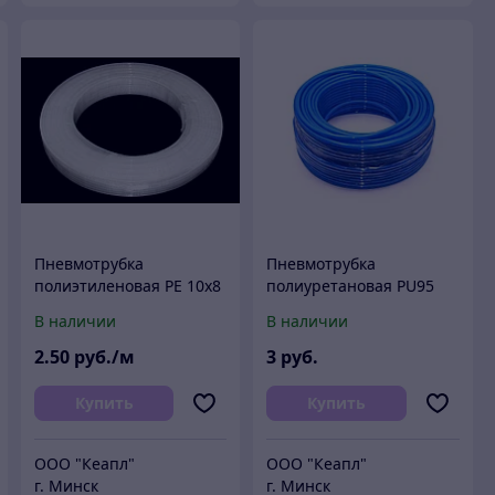
Пневмотрубка
Пневмотрубка
полиэтиленовая PE 10х8
полиуретановая PU95
мм (6 атм, прозрачная)
10х8 мм (8 атм, голубая)
В наличии
В наличии
Китай (м)
Китай (м)
2
.50
руб./м
3
руб.
Купить
Купить
ООО "Кеапл"
ООО "Кеапл"
г. Минск
г. Минск