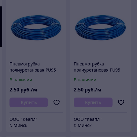
Пневмотрубка
Пневмотрубка
полиуретановая PU95
полиуретановая PU95
8х5 мм (8 атм) Китай (м)
8х5,5 мм (8 атм) Китай
В наличии
В наличии
(м)
2
.50
руб./м
2
.50
руб./м
Купить
Купить
ООО "Кеапл"
ООО "Кеапл"
г. Минск
г. Минск