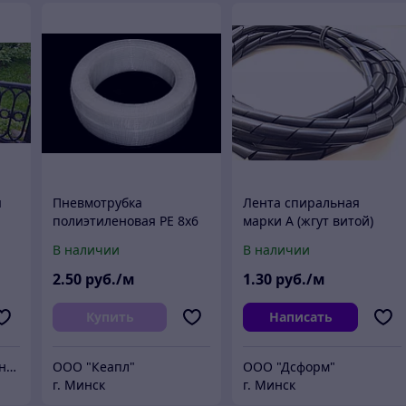
я
Пневмотрубка
Лента спиральная
полиэтиленовая PE 8х6
марки А (жгут витой)
мм (7.5 атм, прозрачная)
19х16х35 мм
В наличии
В наличии
Китай (м)
2
.50
руб./м
1
.30
руб./м
Купить
Написать
Общество с ограниченной ответственностью "ЛИТЬЁ"
ООО "Кеапл"
ООО "Дсформ"
г. Минск
г. Минск