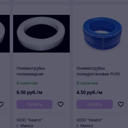
Пневмотрубка
Пневмотрубка
полиамидная
полиуретановая PU95
 мм
(нейлоновая) PA12 8х6
10х6.5 мм (8 атм) Китай
В наличии
В наличии
мм (15 атм, прозрачная)
(м)
Китай (м)
6
.50
руб./м
4
.50
руб./м
Купить
Купить
ООО "Кеапл"
ООО "Кеапл"
г. Минск
г. Минск