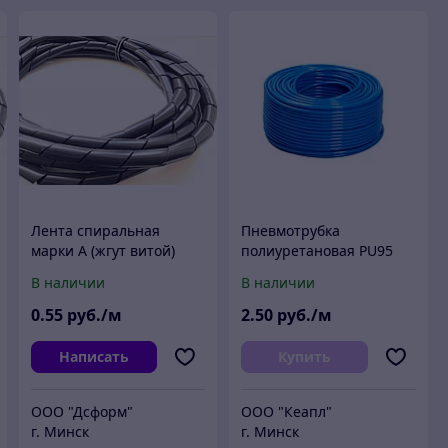
Лента спиральная
Пневмотрубка
марки А (жгут витой)
полиуретановая PU95
6х4х8 мм
8х6 мм (8 атм, голубая)
В наличии
В наличии
Китай (м)
0
.55
руб./м
2
.50
руб./м
Написать
Купить
ООО "Дсформ"
ООО "Кеапл"
г. Минск
г. Минск