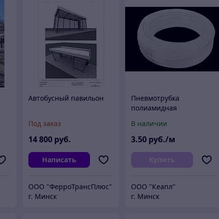
Автобусный павильон
Пневмотрубка
полиамидная
(нейлоновая) PA12 4х2.5
Под заказ
В наличии
мм (20 атм, прозрачная)
Китай (м)
14 800
руб.
3
.50
руб./м
Написать
Купить
ООО "ФерроТрансПлюс"
ООО "Кеапл"
г. Минск
г. Минск