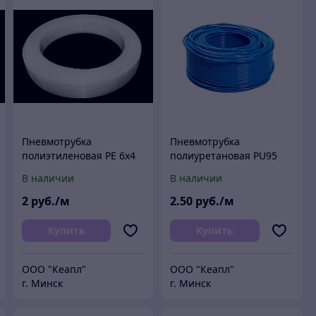
Пневмотрубка
Пневмотрубка
полиэтиленовая PE 6х4
полиуретановая PU95
мм (8 атм, прозрачная)
6х4 мм (8 атм, голубая)
В наличии
В наличии
Китай (м)
Китай (м)
2
руб./м
2
.50
руб./м
Купить
Купить
ООО "Кеапл"
ООО "Кеапл"
г. Минск
г. Минск