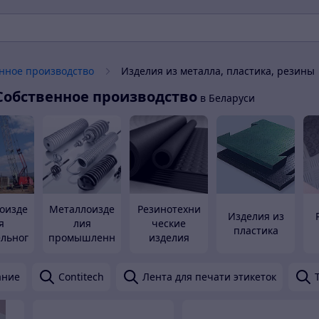
нное производство
Изделия из металла, пластика, резины
Собственное производство
в Беларуси
оизде
Металлоизде
Резинотехни
Изделия из
я
лия
ческие
пластика
ельног
промышленн
изделия
ого
чения
назначения
ание
Contitech
Лента для печати этикеток