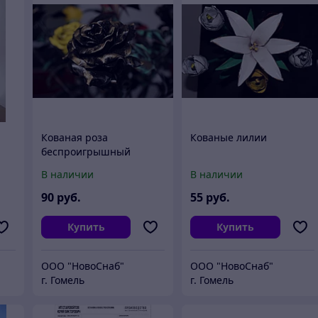
Кованая роза
Кованые лилии
беспроигрышный
вариант для подарка
В наличии
В наличии
90
руб.
55
руб.
Купить
Купить
ООО "НовоСнаб"
ООО "НовоСнаб"
г. Гомель
г. Гомель