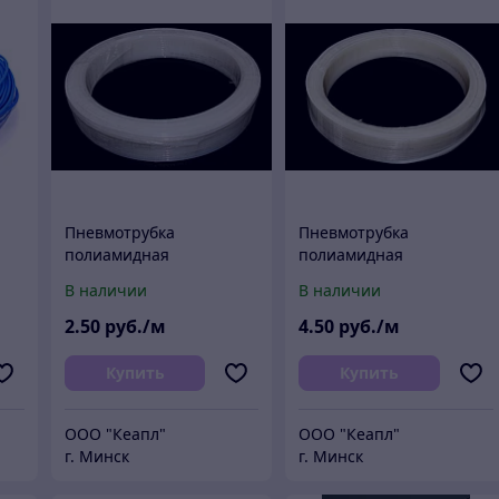
Пневмотрубка
Пневмотрубка
полиамидная
полиамидная
(м)
(нейлоновая) PA6 6х4 мм
(нейлоновая) PA12 6х4
В наличии
В наличии
(30 атм, прозрачная)
мм (15 атм, прозрачная)
Китай (м)
Китай (м)
2
.50
руб./м
4
.50
руб./м
Купить
Купить
ООО "Кеапл"
ООО "Кеапл"
г. Минск
г. Минск