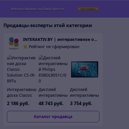
Продавцы-эксперты этой категории
INTERAKTIV.BY | интерактивное оборудование
Рейтинг не сформирован
Интерактивная
Дисплей
Дисплей
доска Classic
интерактивный
интерактивный
Solution CS-IR-
Philips
Samsung
2 186
руб.
48 743
руб.
3 754
руб.
89Tu
65BDL8051C/00
QB13R-TM
Каталог продавца