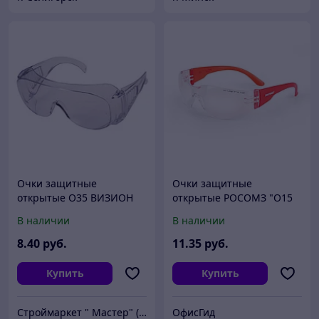
Очки защитные
Очки защитные
открытые О35 ВИЗИОН
открытые РОСОМЗ "О15
(PL)
HAMMER ACTIV super",
В наличии
В наличии
прозрачные
8
.40
руб.
11
.35
руб.
Купить
Купить
Строймаркет " Мастер" (ООО "АльгенаЛайт")
ОфисГид