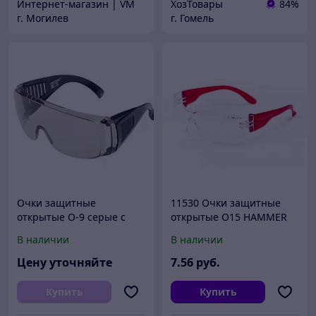
Интернет-магазин | VM
ХозТовары
84%
г. Могилев
г. Гомель
Очки защитные
11530 Очки защитные
открытые О-9 серые с
открытые О15 HAMMER
подвесом
ACTIVЕ super (2С-1,2 PC)
В наличии
В наличии
Цену уточняйте
7
.56
руб.
Купить
Купить