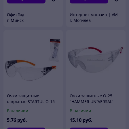
ОфисГид
Интернет-магазин | VM
г. Минск
г. Могилев
Очки защитные
Очки защитные О-25
открытые STARTUL О-15
"HAMMER UNIVERSAL"
прозрачная линза
(ОЗ-12530)
В наличии
В наличии
(ST7220-15)
5
.76
руб.
15
.10
руб.