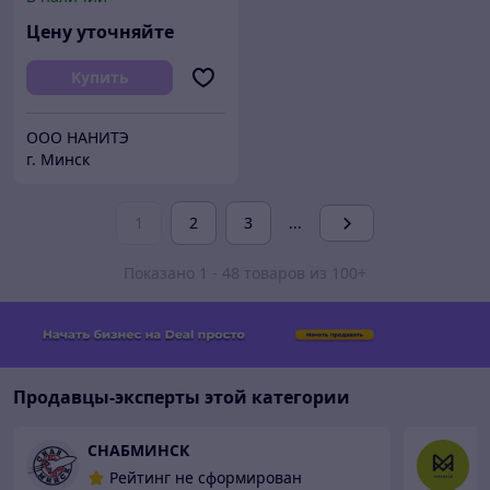
Цену уточняйте
Купить
ООО НАНИТЭ
г. Минск
1
2
3
...
Показано 1 - 48 товаров из 100+
Продавцы-эксперты этой категории
СНАБМИНСК
И
Рейтинг не сформирован