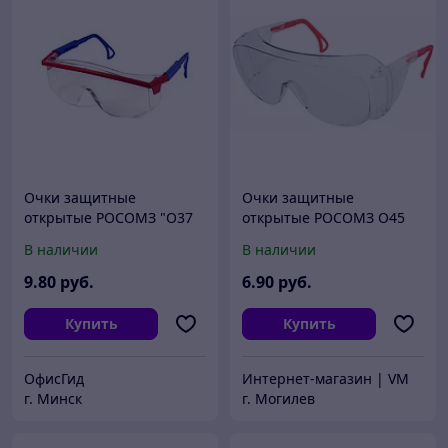
Очки защитные
Очки защитные
открытые РОСОМЗ "О37
открытые РОСОМЗ О45
UNIVERSAL-TITAN",
Визион(прозрачные)1453
В наличии
В наличии
прозрачные
0
9
.80
руб.
6
.90
руб.
Купить
Купить
ОфисГид
Интернет-магазин | VM
г. Минск
г. Могилев