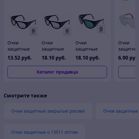
Очки
Очки
Очки
Очки
защитные
защитные
защитные
защитны
открытые О2
открытые О2
открытые О2
открыты
13
.52
руб.
18
.10
руб.
18
.10
руб.
6
.90
руб
SPECTRUM
SPECTRUM
SPECTRUM (3)
РОСОМЗ 
(2,5)
Визион(п
Каталог продавца
Смотрите также
Очки защитные закрытые росомз
Очки защитные 
Очки защитные о 13011 оптом