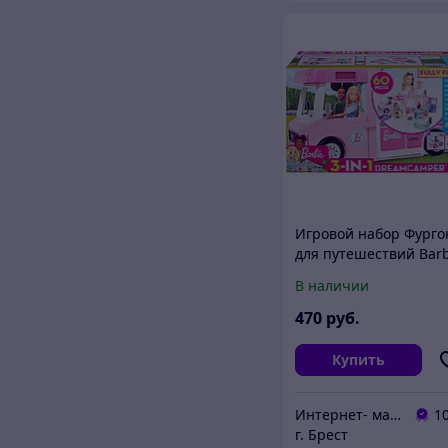
Игровой набор Фурго
для путешествий Barb
Дом мечты на колеса
В наличии
GHL93
470
руб.
Купить
Интернет- магазин O'кей маркет
1
г. Брест