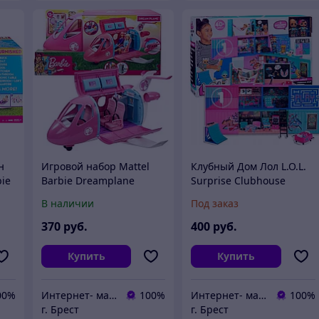
н
Игровой набор Mattel
Клубный Дом Лол L.O.L.
ie
Barbie Dreamplane
Surprise Clubhouse
х
«Самолет мечты» GDG76
586050
В наличии
Под заказ
370
руб.
400
руб.
Купить
Купить
00%
Интернет- магазин O'кей маркет
100%
Интернет- магазин O'кей маркет
100%
г. Брест
г. Брест