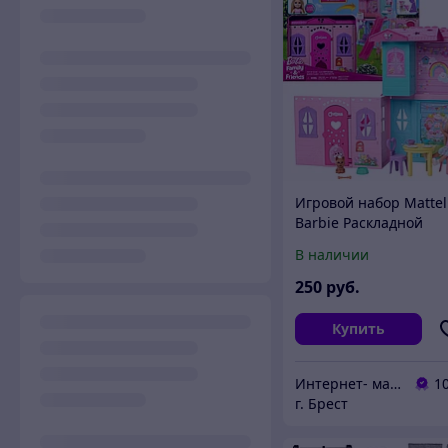
Игровой набор Mattel
Barbie Раскладной
кукольный домик + ку
В наличии
Челси JFW49
250
руб.
Купить
Интернет- магазин O'кей маркет
1
г. Брест