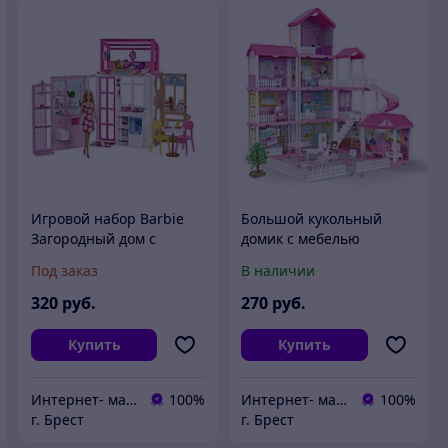
Игровой набор Barbie
Большой кукольный
Загородный дом с
домик с мебелью
куклой Барби HCD48
Princess House 97 см с
Под заказ
В наличии
подсветкой LED
320
руб.
270
руб.
Купить
Купить
Интернет- магазин O'кей маркет
100%
Интернет- магазин O'кей маркет
100%
г. Брест
г. Брест