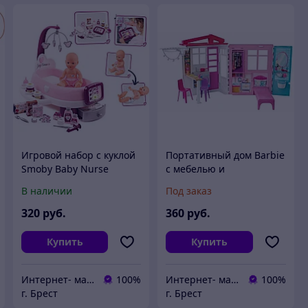
Игровой набор с куклой
Портативный дом Barbie
Smoby Baby Nurse
с мебелью и
220347
аксессуарами FXG54
В наличии
Под заказ
320
руб.
360
руб.
Купить
Купить
Интернет- магазин O'кей маркет
100%
Интернет- магазин O'кей маркет
100%
г. Брест
г. Брест