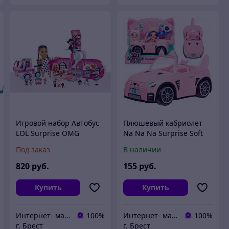
Игровой набор Автобус
Плюшевый кабриолет
LOL Surprise OMG
Na Na Na Surprise Soft
Glamper 576730
Plush Kitty Convertible
Под заказ
В наличии
572411
820
руб.
155
руб.
Купить
Купить
Интернет- магазин O'кей маркет
100%
Интернет- магазин O'кей маркет
100%
г. Брест
г. Брест