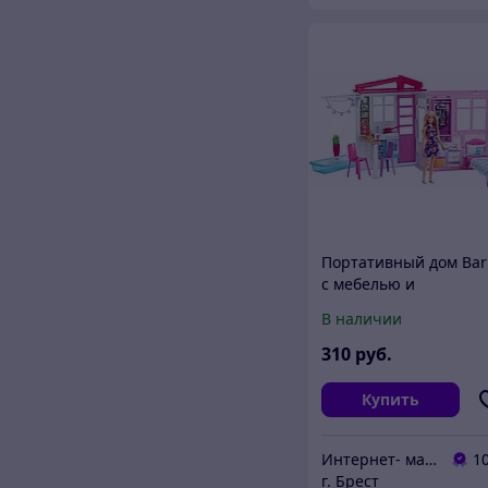
Портативный дом Bar
с мебелью и
аксессуарами + кукла
В наличии
FXG55
310
руб.
Купить
Интернет- магазин O'кей маркет
1
г. Брест