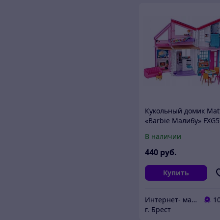
Кукольный домик Mat
«Barbie Малибу» FXG5
В наличии
440
руб.
Купить
Интернет- магазин O'кей маркет
1
г. Брест