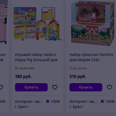
кол
Игровой набор Hasbro
Набор Sylvanian Families
ой
Peppa Pig Большой дом
Дом Марии 5242
семьи Пеппы G0508
В наличии
Под заказ
ия,
380
руб.
310
руб.
Купить
Купить
00%
Интернет- магазин O'кей маркет
100%
Интернет- магазин O'кей маркет
100%
г. Брест
г. Брест