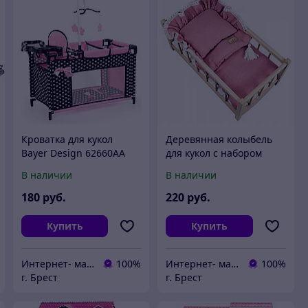
Кроватка для кукол
Деревянная колыбель
Bayer Design 62660AA
для кукол с набором
постельного белья MG-
В наличии
В наличии
57401
180
руб.
220
руб.
Купить
Купить
Интернет- магазин O'кей маркет
100%
Интернет- магазин O'кей маркет
100%
г. Брест
г. Брест