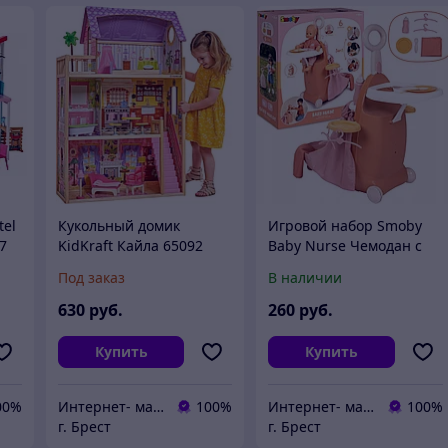
tel
Кукольный домик
Игровой набор Smoby
7
KidKraft Кайла 65092
Baby Nurse Чемодан с
кроваткой для куклы
Под заказ
В наличии
220392
630
руб.
260
руб.
Купить
Купить
00%
Интернет- магазин O'кей маркет
100%
Интернет- магазин O'кей маркет
100%
г. Брест
г. Брест