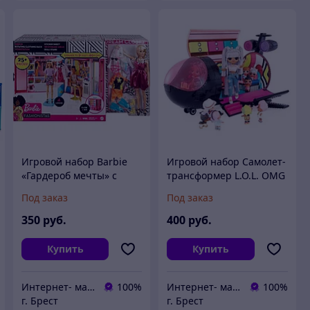
Игровой набор Barbie
Игровой набор Самолет-
«Гардероб мечты» с
трансформер L.O.L. OMG
куклой и аксессуарами
Remix 571339
Под заказ
Под заказ
GBK10
350
руб.
400
руб.
Купить
Купить
Интернет- магазин O'кей маркет
100%
Интернет- магазин O'кей маркет
100%
г. Брест
г. Брест