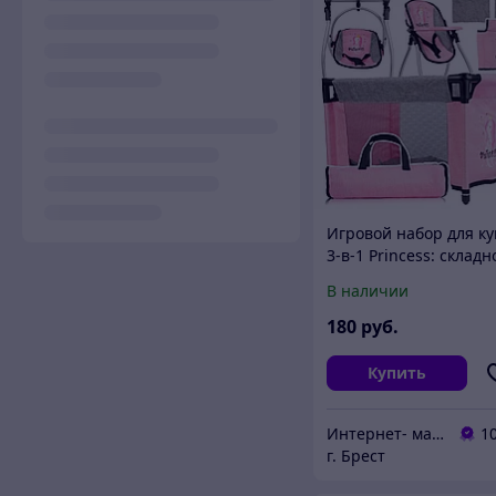
Игровой набор для ку
3-в-1 Princess: складн
манеж-кроватка,
В наличии
стульчик для кормлен
качели и аксессуары
180
руб.
Купить
Интернет- магазин O'кей маркет
1
г. Брест