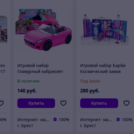
ies
Игровой набор
Игровой набор Барби
017
Гламурный кабриолет
Космический замок
Barbie HBT92
Barbie DPB51
В наличии
Под заказ
140
руб.
280
руб.
Купить
Купить
00%
Интернет- магазин O'кей маркет
100%
Интернет- магазин O'кей маркет
100%
г. Брест
г. Брест