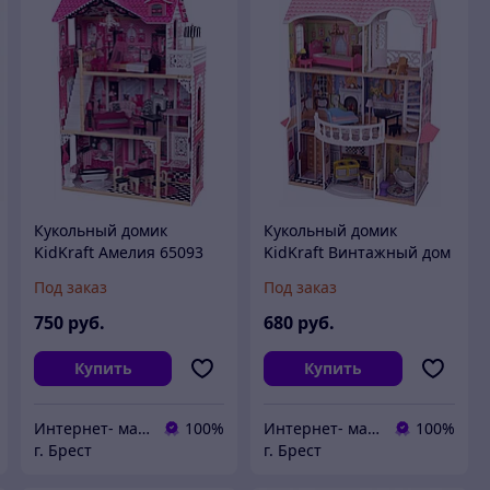
Кукольный домик
Кукольный домик
KidKraft Амелия 65093
KidKraft Винтажный дом
Магнолия 65907
Под заказ
Под заказ
750
руб.
680
руб.
Купить
Купить
Интернет- магазин O'кей маркет
100%
Интернет- магазин O'кей маркет
100%
г. Брест
г. Брест