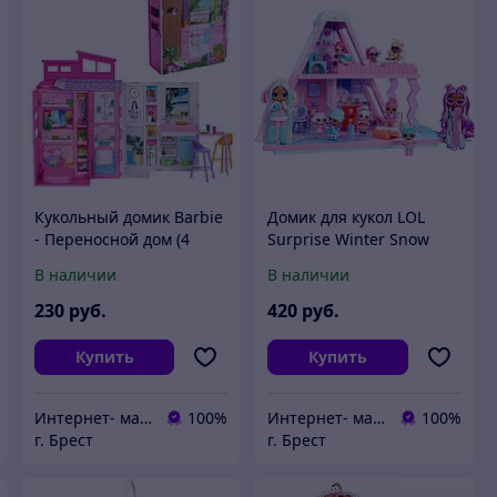
Кукольный домик Barbie
Домик для кукол LOL
- Переносной дом (4
Surprise Winter Snow
зоны) HRJ76
Chalet 427735
В наличии
В наличии
230
руб.
420
руб.
Купить
Купить
Интернет- магазин O'кей маркет
100%
Интернет- магазин O'кей маркет
100%
г. Брест
г. Брест