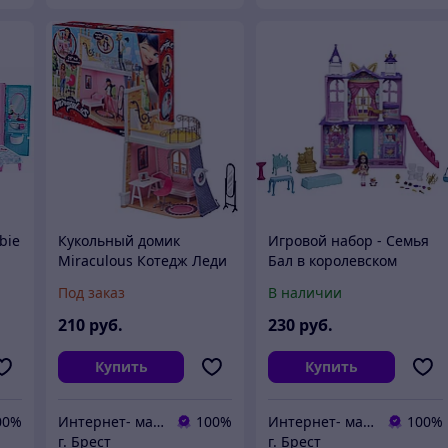
bie
Кукольный домик
Игровой набор - Семья
Miraculous Котедж Леди
Бал в королевском
Баг P50660
замке, Enchantimals
Под заказ
В наличии
GYJ17
210
руб.
230
руб.
Купить
Купить
00%
Интернет- магазин O'кей маркет
100%
Интернет- магазин O'кей маркет
100%
г. Брест
г. Брест