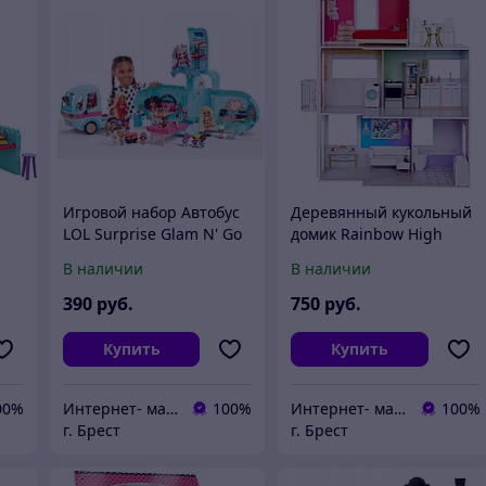
Игровой набор Автобус
Деревянный кукольный
LOL Surprise Glam N' Go
домик Rainbow High
8
Camper 502500
Townhouse с мебелью
В наличии
В наличии
502203
390
руб.
750
руб.
Купить
Купить
00%
Интернет- магазин O'кей маркет
100%
Интернет- магазин O'кей маркет
100%
г. Брест
г. Брест