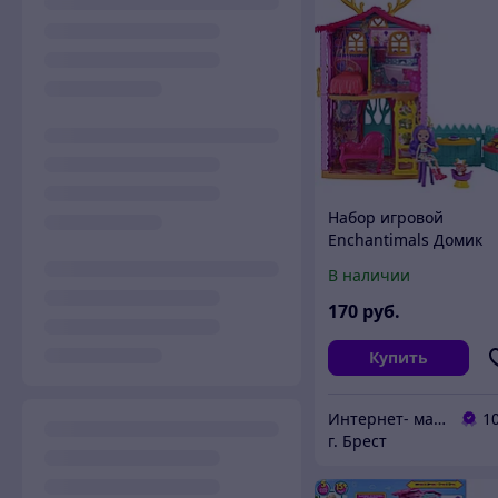
Набор игровой
Enchantimals Домик
Данессы Оленни GYJ1
В наличии
170
руб.
Купить
Интернет- магазин O'кей маркет
1
г. Брест