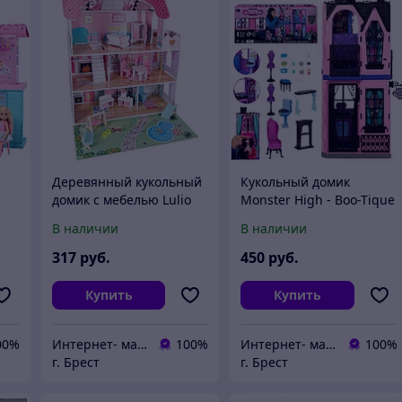
Деревянный кукольный
Кукольный домик
домик с мебелью Lulio
Monster High - Boo-Tique
кла
Gardeno Led KX6484_1
Hotel JBF16
В наличии
В наличии
317
руб.
450
руб.
Купить
Купить
00%
Интернет- магазин O'кей маркет
100%
Интернет- магазин O'кей маркет
100%
г. Брест
г. Брест