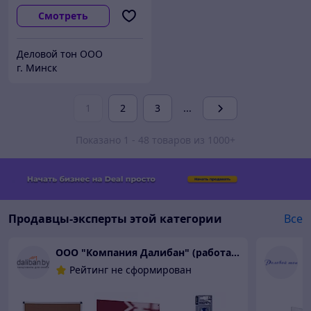
Смотреть
Деловой тон ООО
г. Минск
1
2
3
...
Показано 1 - 48 товаров из 1000+
Продавцы-эксперты этой категории
Все
ООО "Компания Далибан" (работаем только с юридическими лицами)
Д
Рейтинг не сформирован