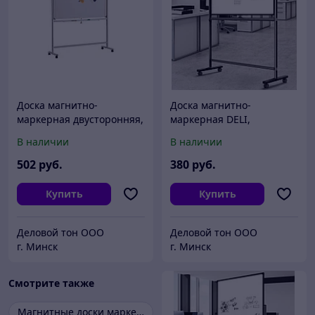
Доска магнитно-
Доска магнитно-
маркерная двусторонняя,
маркерная DELI,
вращ-ся, BOARDLINE,
двухсторонняя, белая в
В наличии
В наличии
120х180, мобильная на
черной раме, 900*1500
колесиках
мм, на стойке с роликами,
502
руб.
380
руб.
с полкой
Купить
Купить
Деловой тон ООО
Деловой тон ООО
г. Минск
г. Минск
Смотрите также
Магнитные доски маркерные