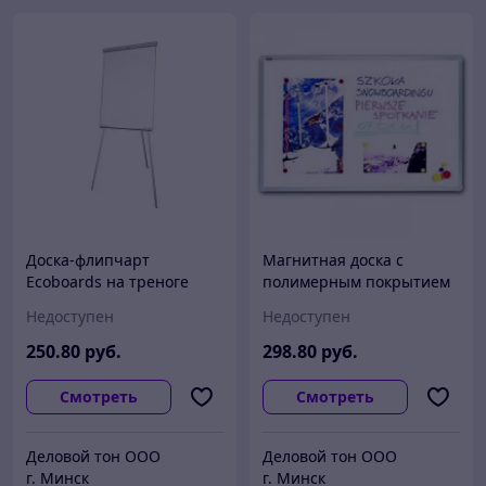
Доска-флипчарт
Магнитная доска с
Ecoboards на треноге
полимерным покрытием
2х3 в рамке ALU23 белая,
Недоступен
Недоступен
100х150 см
250
.80
руб.
298
.80
руб.
Смотреть
Смотреть
Деловой тон ООО
Деловой тон ООО
г. Минск
г. Минск