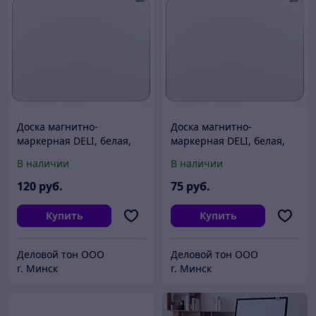
Доска магнитно-
Доска магнитно-
маркерная DELI, белая,
маркерная DELI, белая,
настенная, 600*900 мм, в
настенная, 450*600 мм,
В наличии
В наличии
комплекте элементы
маркеры, стиратель,
крепления и аксессуары
крепеж (в комплекте)
120
руб.
75
руб.
Купить
Купить
Деловой тон ООО
Деловой тон ООО
г. Минск
г. Минск