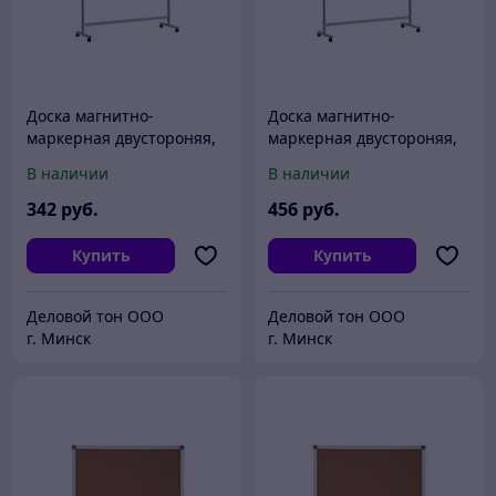
Доска магнитно-
Доска магнитно-
маркерная двустороняя,
маркерная двустороняя,
вращающаяся,
вращающаяся,
В наличии
В наличии
BOARDLINE, 90х120 см,
BOARDLINE, 90х180 см,
мобильная на колесиках
мобильная на колесиках
342
руб.
456
руб.
Купить
Купить
Деловой тон ООО
Деловой тон ООО
г. Минск
г. Минск