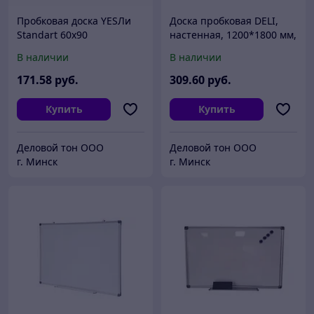
Пробковая доска YESЛи
Доска пробковая DELI,
Standart 60х90
настенная, 1200*1800 мм,
алюминиевая рама,
В наличии
В наличии
силовые кнопки и
элементы крепления в
171
.58
руб.
309
.60
руб.
комплек
Купить
Купить
Деловой тон ООО
Деловой тон ООО
г. Минск
г. Минск