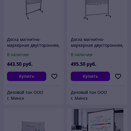
Доска магнитно-
Доска магнитно-
маркерная двусторонняя,
маркерная двусторонняя,
вращ-ся, BOARDLINE,
вращ-ся, BOARDLINE,
В наличии
В наличии
100х150, мобильная на
120х150, мобильная на
колесиках
колесиках
443
.50
руб.
495
.50
руб.
Купить
Купить
Деловой тон ООО
Деловой тон ООО
г. Минск
г. Минск