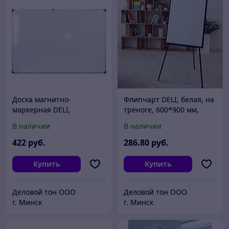
Доска магнитно-
Флипчарт DELI, белая, на
маркерная DELI,
треноге, 600*900 мм,
настенная, белая в
маркеры, магнитные
В наличии
В наличии
серебристой раме,
кнопки, стиратель
1200*2400 мм
422
руб.
286
.80
руб.
Купить
Купить
Деловой тон ООО
Деловой тон ООО
г. Минск
г. Минск