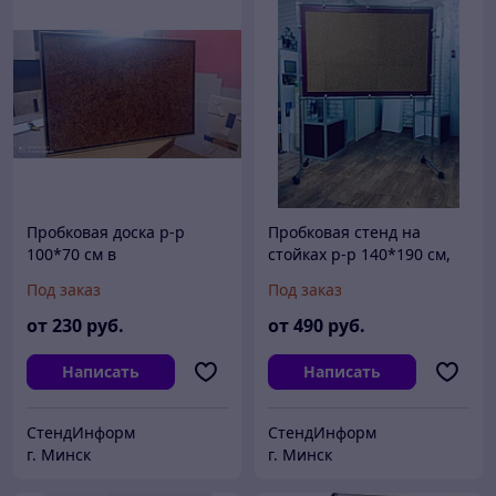
Пробковая доска р-р
Пробковая стенд на
100*70 см в
стойках р-р 140*190 см,
алюминиевой рамке,
на ПВХ 3 мм, мобильный
Под заказ
Под заказ
цвет рамки золото.
от
230
руб.
от
490
руб.
Написать
Написать
СтендИнформ
СтендИнформ
г. Минск
г. Минск