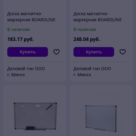
Доска магнитно-
Доска магнитно-
маркерная BOARDLINE
маркерная BOARDLINE
белая, односторонняя, в
белая, односторонняя, в
В наличии
В наличии
алюминиевой раме,
алюминиевой раме,
100х150 см
100х180 см, арт. WH-10
183
.17
руб.
248
.04
руб.
Купить
Купить
Деловой тон ООО
Деловой тон ООО
г. Минск
г. Минск