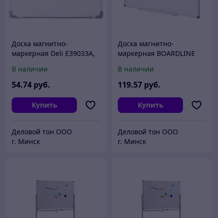
Доска магнитно-
Доска магнитно-
маркерная Deli E39033A,
маркерная BOARDLINE
60x90 см
белая, односторонняя, в
В наличии
В наличии
алюминиевой раме,
90х120см, арт. WH-6
54
.74
руб.
119
.57
руб.
Купить
Купить
Деловой тон ООО
Деловой тон ООО
г. Минск
г. Минск