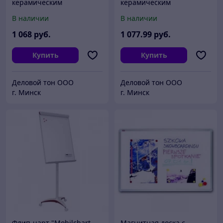
керамическим
керамическим
покрытием белая 100*150
покрытием белая 120*180
В наличии
В наличии
см
см
1 068
руб.
1 077
.99
руб.
Купить
Купить
Деловой тон ООО
Деловой тон ООО
г. Минск
г. Минск
Флип-чарт "Mobilchart
Магнитная доска с