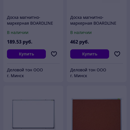
Доска магнитно-
Доска магнитно-
маркерная BOARDLINE
маркерная BOARDLINE
белая, односторонняя, в
белая, односторонняя, в
В наличии
В наличии
алюминиевой раме,
алюминиевой раме,
90х180 см, арт. WH-8
120х240 см, арт. WH-16
189
.53
руб.
462
руб.
Купить
Купить
Деловой тон ООО
Деловой тон ООО
г. Минск
г. Минск