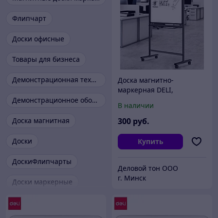
Флипчарт
Доски офисные
Товары для бизнеса
Демонстрационная техника
Доска магнитно-
маркерная DELI,
двухсторонняя, белая в
Демонстрационное оборудование
В наличии
черной раме, 600*900
мм, на стойке с роликами,
Доска магнитная
300
руб.
с полкой
Доски
Купить
ДоскиФлипчарты
Деловой тон ООО
г. Минск
Доски маркерные