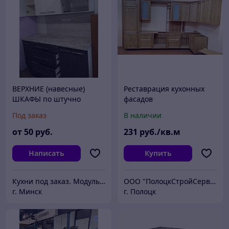
ВЕРХНИЕ (навесные)
Реставрация кухонных
ШКАФЫ по штучно
фасадов
Под заказ
В наличии
от
50
руб.
231
руб./кв.м
Написать
Купить
Кухни под заказ. Модульные кухни. Одиночные кухонные шкафчики
ООО "ПолоцкСтройСервис"
г. Минск
г. Полоцк