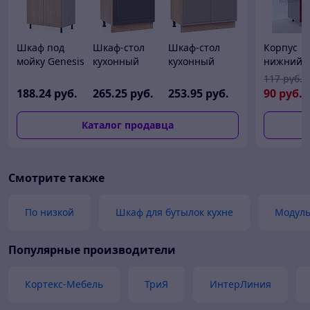
Шкаф под
Шкаф-стол
Шкаф-стол
Корпус
мойку Genesis
кухонный
кухонный
нижний С
Мебель Алиса
ТриЯ Лорас
ТриЯ
200
117
руб.
12 800 со
1Н6Я3
Белладжио
188
.24
руб.
265
.25
руб.
253
.95
руб.
90
руб.
вставкой
1Н8
Каталог продавца
Смотрите также
По низкой
Шкаф для бутылок кухне
Модул
Популярные производители
Кортекс-Мебель
ТриЯ
ИнтерЛиния