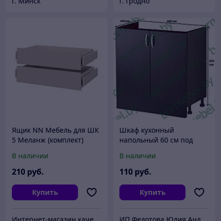
г. Минск
г. Гродно
Ящик NN Мебель для ШК
Шкаф кухонный
5 Меланж (комплект)
напольный 60 см под
мойку
В наличии
В наличии
210
руб.
110
руб.
Купить
Купить
Интернет-магазин качественной мебели фабричного производства
ИП Федотова Юлия Андреевна