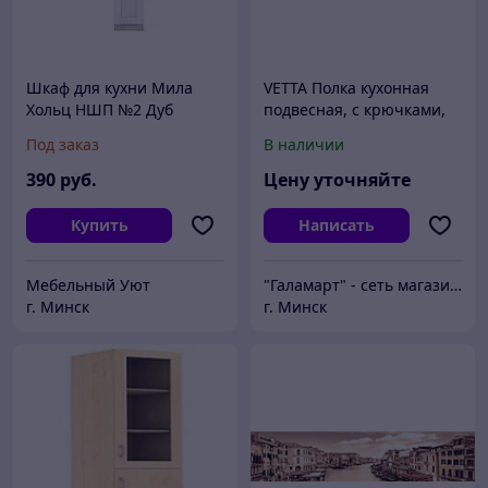
Шкаф для кухни Мила
VETTA Полка кухонная
Хольц НШП №2 Дуб
подвесная, с крючками,
белый
43х14см, белый цвет
Под заказ
В наличии
390
руб.
Цену уточняйте
Купить
Написать
Мебельный Уют
"Галамарт" - сеть магазинов постоянных распродаж
г. Минск
г. Минск