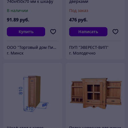
740х450х70 мм к шкафу
дверками
ШКХ-Р-Н-820 (740х450х70
В наличии
Под заказ
мм., 16
булок.)РАСПРОДАЖА
91
.89
руб.
476
руб.
Купить
Написать
ООО "Торговый дом Пищтех"
ПУП "ЭВЕРЕСТ-ВИП"
г. Минск
г. Молодечно
Шкаф-стол с карго
Полка навесная для кухни