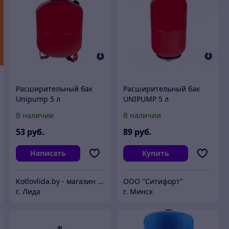
Расширительный бак
Расширительный бак
Unipump 5 л
UNIPUMP 5 л
вертикальный
вертикальный
В наличии
В наличии
53
руб.
89
руб.
Написать
Купить
Kotlovlida.by - магазин отопительной техники.
ООО "Ситифорт"
г. Лида
г. Минск