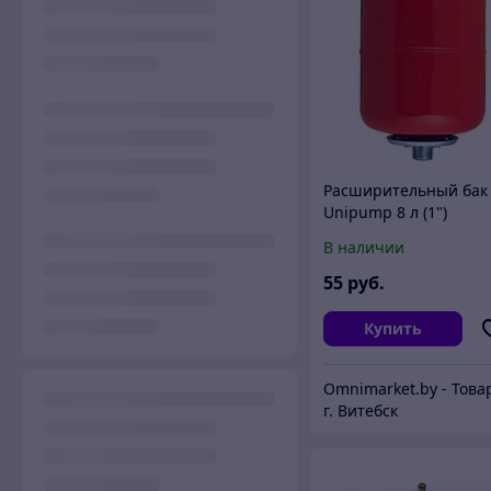
Расширительный бак
Unipump 8 л (1")
вертикальный для
В наличии
систем отопления,
Россия
55
руб.
Купить
г. Витебск