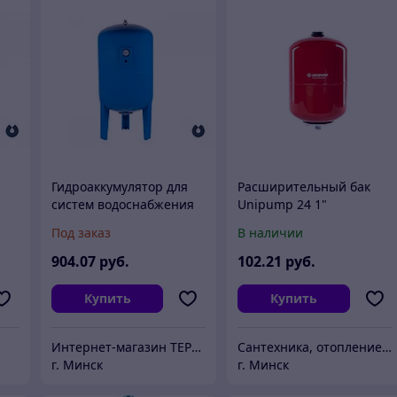
Гидроаккумулятор для
Расширительный бак
систем водоснабжения
Unipump 24 1"
UNIPUMP 200 л
Под заказ
В наличии
вертикальный с
манометром
904
.07
руб.
102
.21
руб.
Купить
Купить
Интернет-магазин TEPLOLAB.BY / ООО "Лаборатория тепла"
Сантехника, отопление "Santon.by"
г. Минск
г. Минск