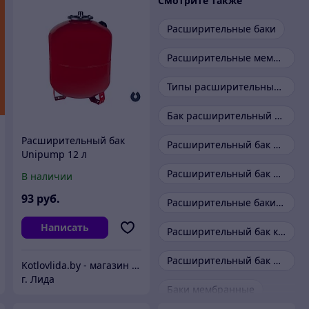
Смотрите также
Расширительные баки
Расширительные мембранные баки
Типы расширительных баков
Бак расширительный открытого типа
Расширительный бак
Расширительный бак для воды
Unipump 12 л
вертикальный
Расширительный бак для водоснабжения
В наличии
93
руб.
Расширительные баки для систем отопления
Написать
Расширительный бак к котлам
Расширительный бак для отопления
Kotlovlida.by - магазин отопительной техники.
г. Лида
Баки мембранные