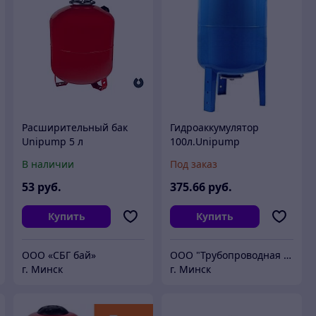
Расширительный бак
Гидроаккумулятор
Unipump 5 л
100л.Unipump
вертикальный
Вертикальный
В наличии
Под заказ
53
руб.
375
.66
руб.
Купить
Купить
ООО «СБГ бай»
ООО "Трубопроводная Арматура"
г. Минск
г. Минск