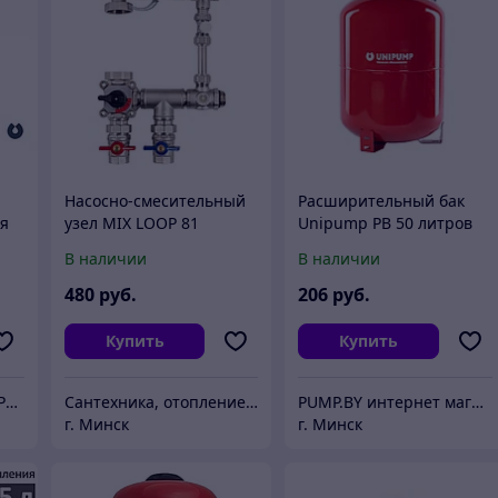
я
Насосно-смесительный
Расширительный бак
ия
узел MIX LOOP 81
Unipump РВ 50 литров
Unipump
В наличии
В наличии
480
руб.
206
руб.
Купить
Купить
Интернет-магазин TEPLOLAB.BY / ООО "Лаборатория тепла"
Сантехника, отопление "Santon.by"
PUMP.BY интернет магазин насосов
г. Минск
г. Минск