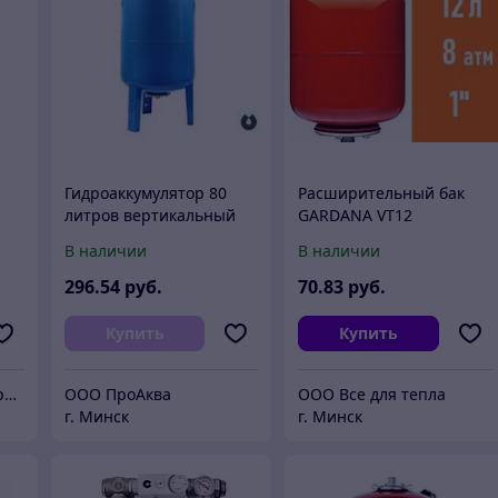
Гидроаккумулятор 80
Расширительный бак
литров вертикальный
GARDANA VТ12
для холодного
вертикальный
В наличии
В наличии
водоснабжения
296
.54
руб.
70
.83
руб.
Купить
Купить
Omnimarket.by - Товары для дома и стройки с доставкой по Беларуси
ООО ПроАква
ООО Все для тепла
г. Минск
г. Минск