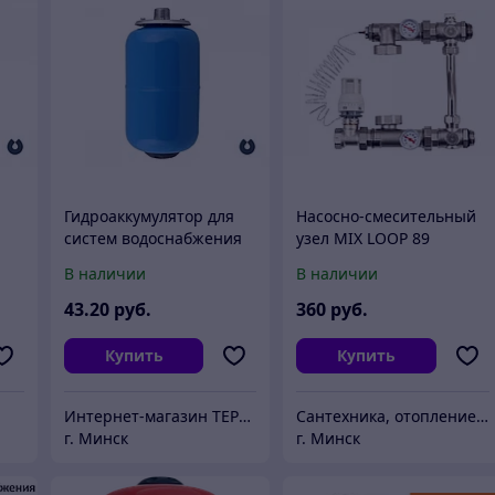
Гидроаккумулятор для
Насосно-смесительный
систем водоснабжения
узел MIX LOOP 89
UNIPUMP 5 л
Unipump
В наличии
В наличии
вертикальный
43
.20
руб.
360
руб.
Купить
Купить
Интернет-магазин TEPLOLAB.BY / ООО "Лаборатория тепла"
Сантехника, отопление "Santon.by"
г. Минск
г. Минск