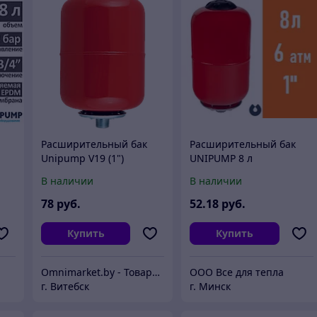
Расширительный бак
Расширительный бак
Unipump V19 (1")
UNIPUMP 8 л
8
вертикальный для
вертикальный
В наличии
В наличии
систем отопления
(71646), Россия
78
руб.
52
.18
руб.
Купить
Купить
Omnimarket.by - Товары для дома и стройки с доставкой по Беларуси
ООО Все для тепла
г. Витебск
г. Минск