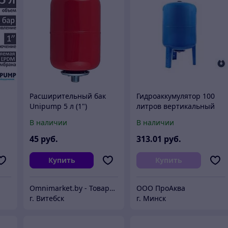
Расширительный бак
Гидроаккумулятор 100
Unipump 5 л (1")
литров вертикальный
5
вертикальный для
для холодного
В наличии
В наличии
систем отопления,
водоснабжения
Россия
45
руб.
313
.01
руб.
Купить
Купить
Omnimarket.by - Товары для дома и стройки с доставкой по Беларуси
ООО ПроАква
г. Витебск
г. Минск