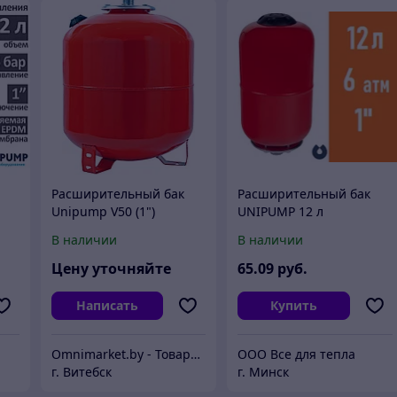
Расширительный бак
Расширительный бак
Unipump V50 (1")
UNIPUMP 12 л
12
вертикальный для
вертикальный
В наличии
В наличии
систем отопления,
Россия (83638)
Цену уточняйте
65
.09
руб.
Написать
Купить
Omnimarket.by - Товары для дома и стройки с доставкой по Беларуси
ООО Все для тепла
г. Витебск
г. Минск