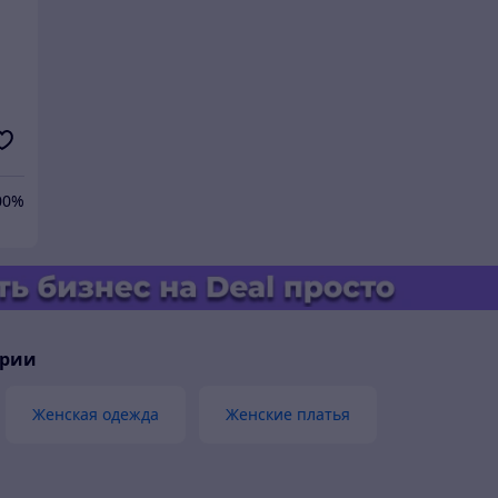
R
00%
ории
Женская одежда
Женские платья