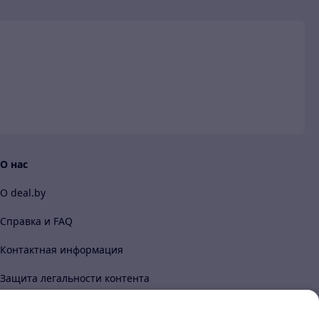
и
О нас
О deal.by
Справка и FAQ
Контактная информация
Защита легальности контента
Content legality protection