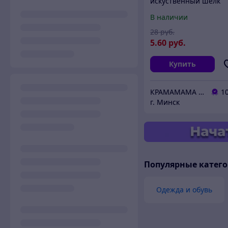
искуственный шёлк
H&M на размер 10 EU
В наличии
42 наш 48
28
руб.
5
.60
руб.
Купить
КРАМАМАМА інтэрнэт-крама дзіцячага і дарослага адзення міжнародных брэндаў
1
г. Минск
Популярные катег
Одежда и обувь