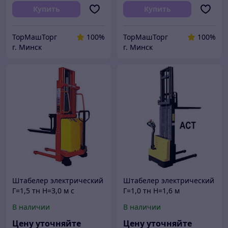
Купить
Купить
ТорМашТорг
100%
ТорМашТорг
100%
г. Минск
г. Минск
Штабелер электрический
Штабелер электрический
Г=1,5 тн Н=3,0 м с
Г=1,0 тн Н=1,6 м
электроподъемом
Самоходный с
В наличии
В наличии
полуэлектрический
электроподъемом
электроштабелер
электроштабелер
Цену уточняйте
Цену уточняйте