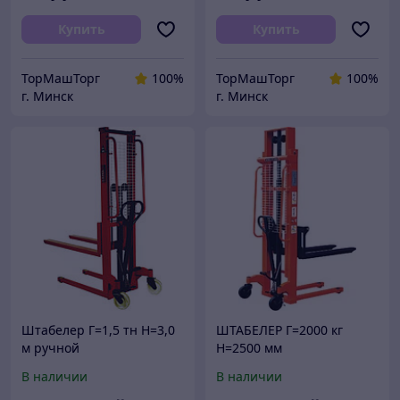
Купить
Купить
ТорМашТорг
100%
ТорМашТорг
100%
г. Минск
г. Минск
Штабелер Г=1,5 тн Н=3,0
ШТАБЕЛЕР Г=2000 кг
м ручной
Н=2500 мм
гидравлический
гидравлический ручной
В наличии
В наличии
купить в РБ