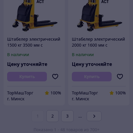
Штабелер электрический
Штабелер электрический
1500 кг 3500 мм с
2000 кг 1600 мм с
электроподъемом
электроподъемом
В наличии
В наличии
полуэлектрический
полуэлектрический
электроштабелер
электроштабелер
Цену уточняйте
Цену уточняйте
Купить
Купить
ТорМашТорг
100%
ТорМашТорг
100%
г. Минск
г. Минск
1
2
3
...
Показано 1 - 48 товаров из 700+