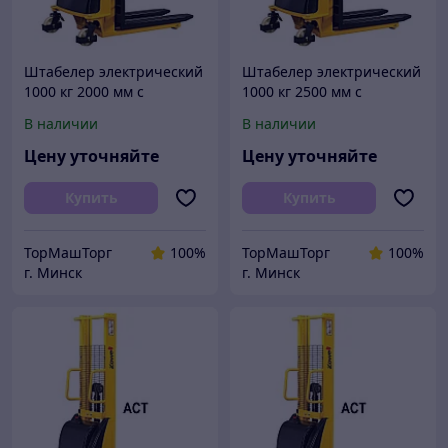
Штабелер электрический
Штабелер электрический
1000 кг 2000 мм с
1000 кг 2500 мм с
электроподъемом
электроподъемом
В наличии
В наличии
полуэлектрический
полуэлектрический
электроштабелер
электроштабелер
Цену уточняйте
Цену уточняйте
Купить
Купить
ТорМашТорг
100%
ТорМашТорг
100%
г. Минск
г. Минск