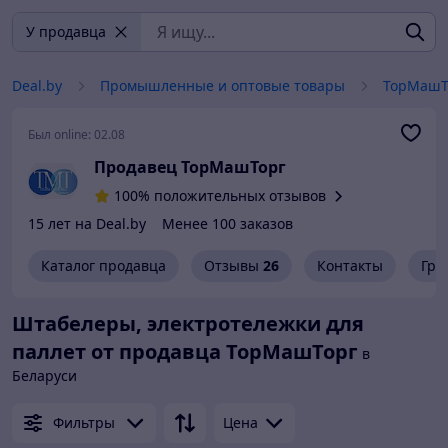
У продавца
Deal.by
Промышленные и оптовые товары
ТорМашТ
Был online:
02.08
Продавец ТорМашТорг
100% положительных отзывов
15 лет на Deal.by
Менее 100 заказов
Каталог продавца
Отзывы
26
Контакты
Гра
Штабелеры, электротележки для
паллет от продавца ТорМашТорг
в
Беларуси
Фильтры
Цена