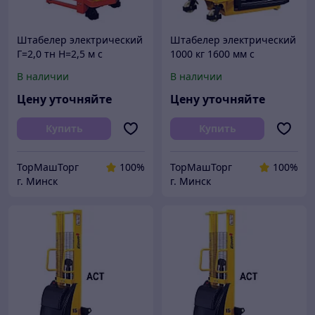
Штабелер электрический
Штабелер электрический
Г=2,0 тн Н=2,5 м с
1000 кг 1600 мм с
электроподъемом
электроподъемом
В наличии
В наличии
полуэлектрический
полуэлектрический
электроштабелер
электроштабелер
Цену уточняйте
Цену уточняйте
Купить
Купить
ТорМашТорг
100%
ТорМашТорг
100%
г. Минск
г. Минск