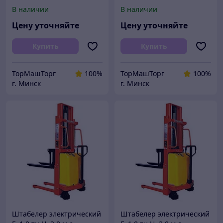
гидравлический в РБ
электроподъемом
В наличии
В наличии
полуэлектрический
электроштабелер
Цену уточняйте
Цену уточняйте
Купить
Купить
ТорМашТорг
100%
ТорМашТорг
100%
г. Минск
г. Минск
Штабелер электрический
Штабелер электрический