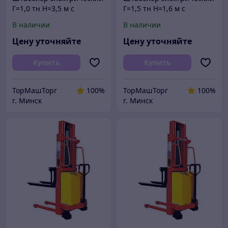
Г=1,0 тн Н=3,5 м с
Г=1,5 тн Н=1,6 м с
электроподъемом
электроподъемом
В наличии
В наличии
полуэлектрический
полуэлектрический
электроштабелер
электроштабелер
Цену уточняйте
Цену уточняйте
Купить
Купить
ТорМашТорг
100%
ТорМашТорг
100%
г. Минск
г. Минск