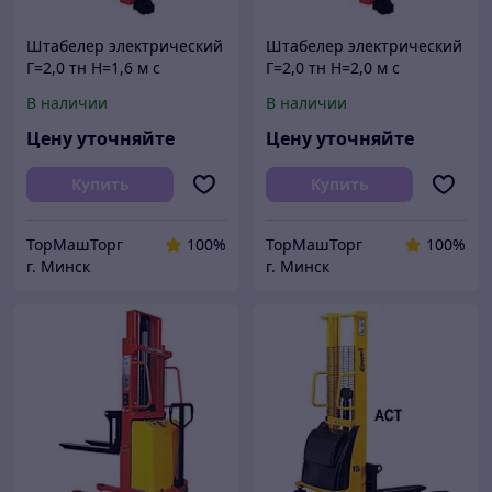
Штабелер электрический
Штабелер электрический
Г=2,0 тн Н=1,6 м с
Г=2,0 тн Н=2,0 м с
электроподъемом
электроподъемом
В наличии
В наличии
полуэлектрический
полуэлектрический
электроштабелер
электроштабелер
Цену уточняйте
Цену уточняйте
Купить
Купить
ТорМашТорг
100%
ТорМашТорг
100%
г. Минск
г. Минск