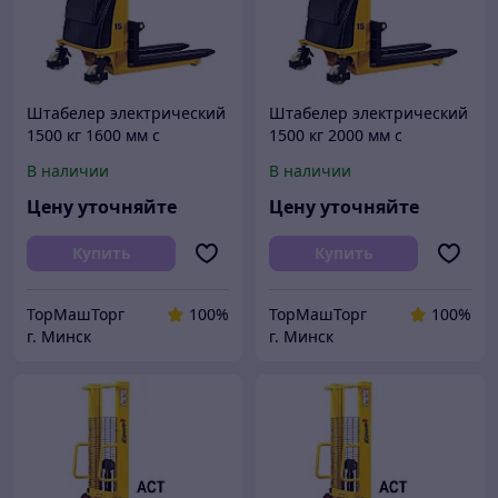
Штабелер электрический
Штабелер электрический
1500 кг 1600 мм с
1500 кг 2000 мм с
электроподъемом
электроподъемом
В наличии
В наличии
полуэлектрический
полуэлектрический
электроштабелер
электроштабелер
Цену уточняйте
Цену уточняйте
Купить
Купить
ТорМашТорг
100%
ТорМашТорг
100%
г. Минск
г. Минск