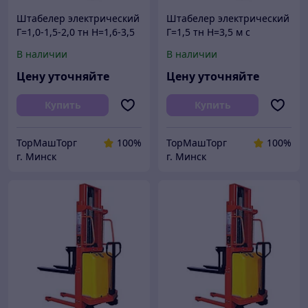
Штабелер электрический
Штабелер электрический
Г=1,0-1,5-2,0 тн Н=1,6-3,5
Г=1,5 тн Н=3,5 м с
м с электроподъемом
электроподъемом
В наличии
В наличии
полуэлектрический
полуэлектрический
электроштабелер
электроштабелер
Цену уточняйте
Цену уточняйте
Купить
Купить
ТорМашТорг
100%
ТорМашТорг
100%
г. Минск
г. Минск