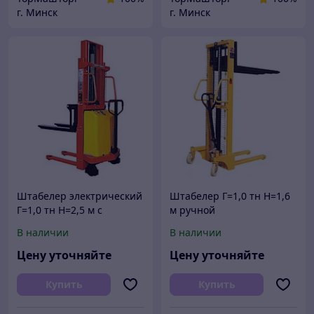
г. Минск
г. Минск
Штабелер электрический
Штабелер Г=1,0 тн Н=1,6
Г=1,0 тн Н=2,5 м с
м ручной
электроподъемом
гидравлический
В наличии
В наличии
полуэлектрический
электроштабелер
Цену уточняйте
Цену уточняйте
Купить
Купить