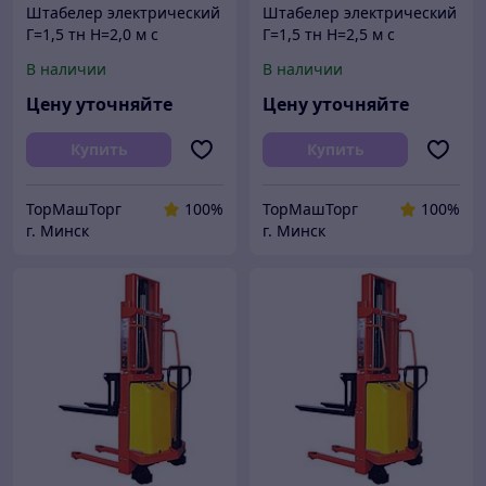
Штабелер электрический
Штабелер электрический
Г=1,5 тн Н=2,0 м с
Г=1,5 тн Н=2,5 м с
электроподъемом
электроподъемом
В наличии
В наличии
полуэлектрический
полуэлектрический
электроштабелер
электроштабелер
Цену уточняйте
Цену уточняйте
Купить
Купить
ТорМашТорг
100%
ТорМашТорг
100%
г. Минск
г. Минск