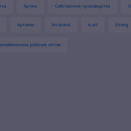
rva
Артекс
Собственное производство
T
Артлинк
No brand
A-art
Strong
укомбинезоны рабочие оптом