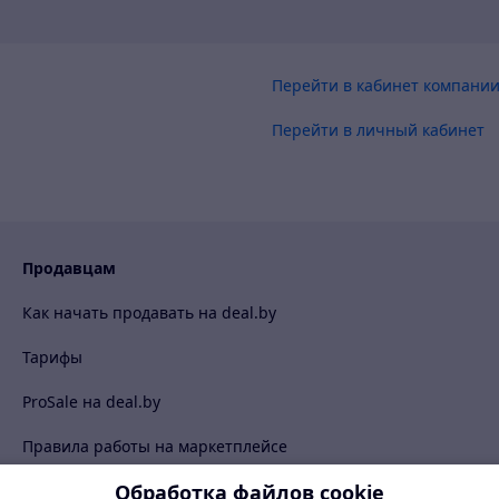
Перейти в кабинет компани
Перейти в личный кабинет
Продавцам
Как начать продавать на deal.by
Тарифы
ProSale на deal.by
Правила работы на маркетплейсе
Обработка файлов cookie