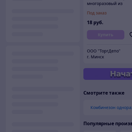
многоразовый из
СПАНБЕЛ, 60г/м2,
Под заказ
ламинированый
18
руб.
Купить
OOO "ТоргДепо"
г. Минск
Смотрите также
Комбинезон однора
Популярные произ