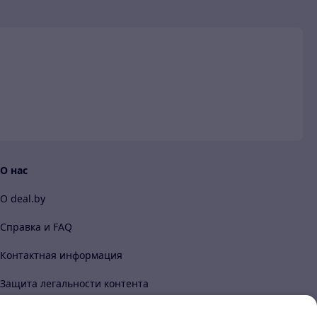
и
О нас
О deal.by
Справка и FAQ
Контактная информация
Защита легальности контента
Content legality protection