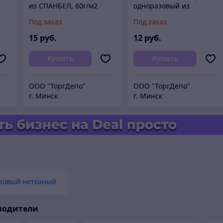
из СПАНБЕЛ, 60г/м2
одноразовый из
СПАНБЕЛ, 40г/м2
Под заказ
Под заказ
15
руб.
12
руб.
Купить
Купить
OOO "ТоргДепо"
OOO "ТоргДепо"
г. Минск
г. Минск
зовый нетканый
водители