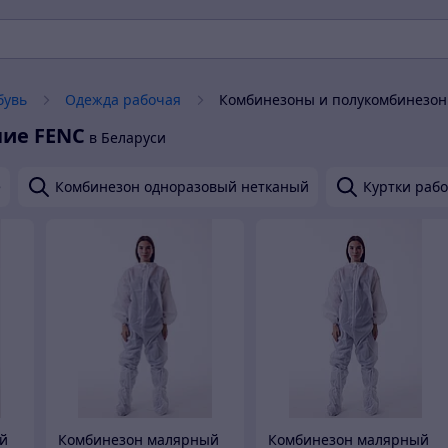
бувь
Одежда рабочая
Комбинезоны и полукомбинезон
чие
FENC
в Беларуси
е
Комбинезон одноразовый нетканый
Куртки раб
й
Комбинезон малярный
Комбинезон малярный