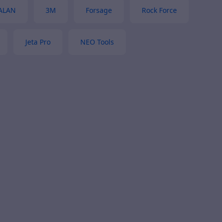
ALAN
3М
Forsage
Rock Force
Jeta Pro
NEO Tools