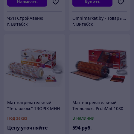
Написать
Купить
ЧУП СтройАвеню
Omnimarket.by - Товары для дома и стройки с доставкой по Беларуси
г. Витебск
г. Витебск
Мат нагревательный
Мат нагревательный
"Теплолюкс" TROPIX МНН
Теплолюкс ProfiMat 1080
640 Вт / 4,0 кв.м, Россия
Вт / 6,0 кв.м
Под заказ
В наличии
двухжильный, Россия
Цену уточняйте
594
руб.