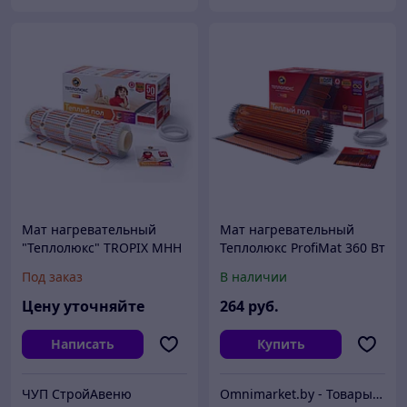
Мат нагревательный
Мат нагревательный
"Теплолюкс" TROPIX МНН
Теплолюкс ProfiMat 360 Вт
160 Вт / 1,0 кв.м, Россия
/ 2,0 кв.м двухжильный,
Под заказ
В наличии
Россия
Цену уточняйте
264
руб.
Написать
Купить
ЧУП СтройАвеню
Omnimarket.by - Товары для дома и стройки с доставкой по Беларуси