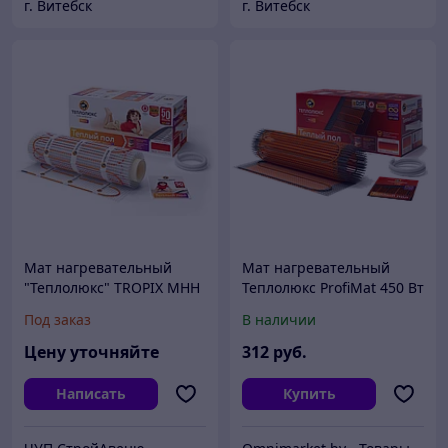
г. Витебск
г. Витебск
Мат нагревательный
Мат нагревательный
"Теплолюкс" TROPIX МНН
Теплолюкс ProfiMat 450 Вт
240 Вт / 1,5 кв.м, Россия
/ 2,5 кв.м двухжильный,
Под заказ
В наличии
Россия
Цену уточняйте
312
руб.
Написать
Купить