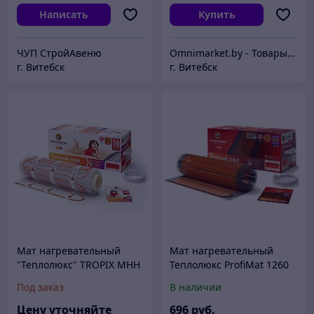
Написать
Купить
ЧУП СтройАвеню
Omnimarket.by - Товары для дома и стройки с доставкой по Беларуси
г. Витебск
г. Витебск
Мат нагревательный
Мат нагревательный
"Теплолюкс" TROPIX МНН
Теплолюкс ProfiMat 1260
720 Вт / 4,5 кв.м, Россия
Вт / 7,0 кв.м
Под заказ
В наличии
двухжильный, Россия
Цену уточняйте
696
руб.