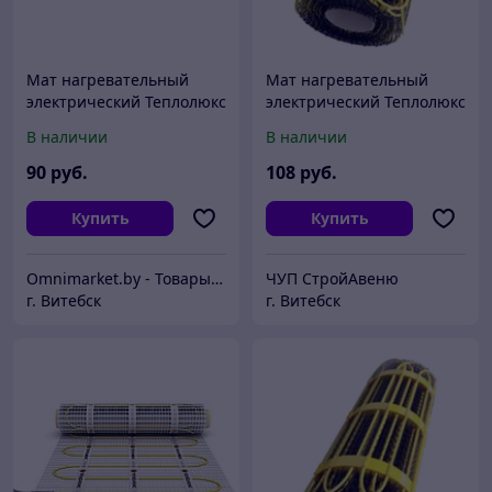
Мат нагревательный
Мат нагревательный
электрический Теплолюкс
электрический Теплолюкс
2Ж 375 Вт / 2,5 кв.м,
2Ж 375 Вт / 2,5 кв.м,
В наличии
В наличии
Россия
Россия
90
руб.
108
руб.
Купить
Купить
Omnimarket.by - Товары для дома и стройки с доставкой по Беларуси
ЧУП СтройАвеню
г. Витебск
г. Витебск