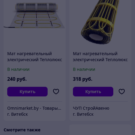
Мат нагревательный
Мат нагревательный
электрический Теплолюкс
электрический Теплолюкс
2Ж 1200 Вт / 8,0 кв.м,
2Ж 1500 Вт / 10,0 кв.м,
В наличии
В наличии
Россия
Россия
240
руб.
318
руб.
Купить
Купить
Omnimarket.by - Товары для дома и стройки с доставкой по Беларуси
ЧУП СтройАвеню
г. Витебск
г. Витебск
Смотрите также