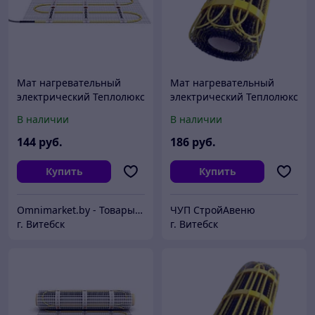
Мат нагревательный
Мат нагревательный
электрический Теплолюкс
электрический Теплолюкс
2Ж 600 Вт / 4,0 кв.м,
2Ж 750 Вт / 5,0 кв.м,
В наличии
В наличии
Россия
Россия
144
руб.
186
руб.
Купить
Купить
Omnimarket.by - Товары для дома и стройки с доставкой по Беларуси
ЧУП СтройАвеню
г. Витебск
г. Витебск