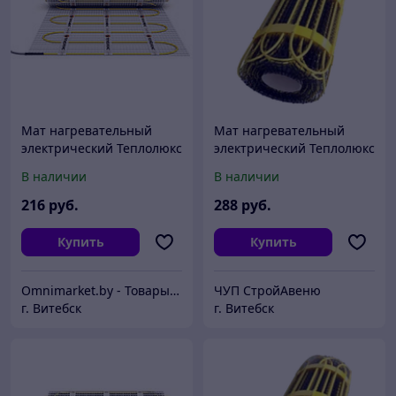
Мат нагревательный
Мат нагревательный
электрический Теплолюкс
электрический Теплолюкс
2Ж 900 Вт / 6,0 кв.м,
2Ж 1050 Вт / 7,0 кв.м,
В наличии
В наличии
Россия
Россия
216
руб.
288
руб.
Купить
Купить
Omnimarket.by - Товары для дома и стройки с доставкой по Беларуси
ЧУП СтройАвеню
г. Витебск
г. Витебск