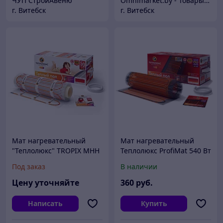
ЧУП СтройАвеню
Omnimarket.by - Товары для дома и стройки с доставкой по Беларуси
г. Витебск
г. Витебск
Мат нагревательный
Мат нагревательный
"Теплолюкс" TROPIX МНН
Теплолюкс ProfiMat 540 Вт
320 Вт / 2,0 кв.м, Россия
/ 3,0 кв.м двухжильный,
Под заказ
В наличии
Россия
Цену уточняйте
360
руб.
Написать
Купить