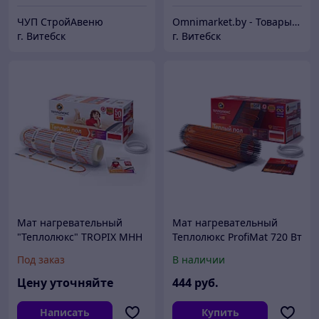
ЧУП СтройАвеню
Omnimarket.by - Товары для дома и стройки с доставкой по Беларуси
г. Витебск
г. Витебск
Мат нагревательный
Мат нагревательный
"Теплолюкс" TROPIX МНН
Теплолюкс ProfiMat 720 Вт
480 Вт / 3,0 кв.м, Россия
/ 4,0 кв.м двухжильный,
Под заказ
В наличии
Россия
Цену уточняйте
444
руб.
Написать
Купить