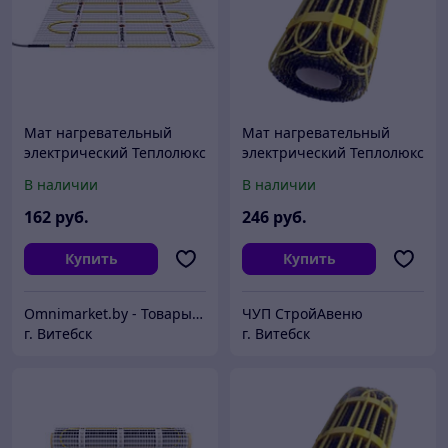
Мат нагревательный
Мат нагревательный
электрический Теплолюкс
электрический Теплолюкс
2Ж 750 Вт / 5,0 кв.м,
2Ж 900 Вт / 6,0 кв.м,
В наличии
В наличии
Россия
Россия
162
руб.
246
руб.
Купить
Купить
Omnimarket.by - Товары для дома и стройки с доставкой по Беларуси
ЧУП СтройАвеню
г. Витебск
г. Витебск