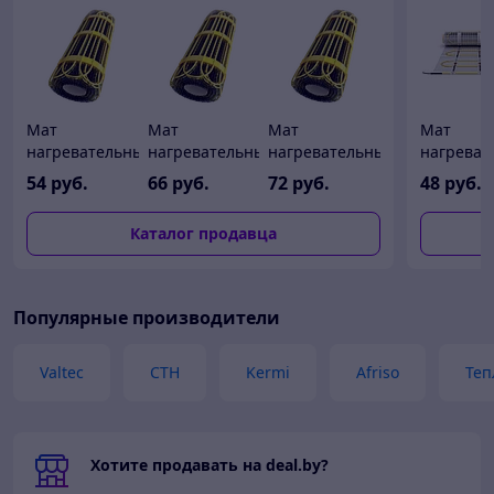
Мат
Мат
Мат
Мат
нагревательный
нагревательный
нагревательный
нагреват
Теплолюкс 2Ж
Теплолюкс 2Ж
Теплолюкс 2Ж
Теплолюк
54
руб.
66
руб.
72
руб.
48
руб.
75 Вт / 0,5
150 Вт / 1,0
225 Вт / 1,5
75 Вт / 0,
кв.м, Россия
кв.м, Россия
кв.м, Россия
кв.м, Рос
Каталог продавца
Популярные производители
Valtec
СТН
Kermi
Afriso
Теп
Хотите продавать на deal.by?