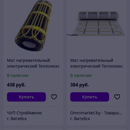
Мат нагревательный
Мат нагревательный
электрический Теплолюкс
электрический Теплолюкс
2Ж 1800 Вт / 12,0 кв.м,
2Ж 1800 Вт / 12,0 кв.м,
В наличии
В наличии
Россия
Россия
438
руб.
384
руб.
Купить
Купить
ЧУП СтройАвеню
Omnimarket.by - Товары для дома и стройки с доставкой по Беларуси
г. Витебск
г. Витебск