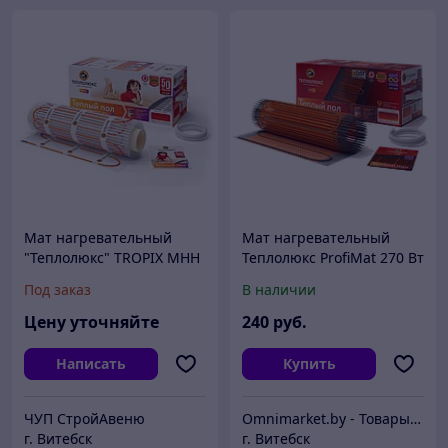
Мат нагревательный
Мат нагревательный
"Теплолюкс" TROPIX МНН
Теплолюкс ProfiMat 270 Вт
80 Вт / 0,5 кв.м, Россия
/ 1,5 кв.м двухжильный,
Под заказ
В наличии
Россия
Цену уточняйте
240
руб.
Написать
Купить
ЧУП СтройАвеню
Omnimarket.by - Товары для дома и стройки с доставкой по Беларуси
г. Витебск
г. Витебск