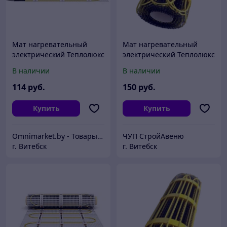
Мат нагревательный
Мат нагревательный
электрический Теплолюкс
электрический Теплолюкс
2Ж 450 Вт / 3,0 кв.м,
2Ж 525 Вт / 3,5 кв.м,
В наличии
В наличии
Россия
Россия
114
руб.
150
руб.
Купить
Купить
Omnimarket.by - Товары для дома и стройки с доставкой по Беларуси
ЧУП СтройАвеню
г. Витебск
г. Витебск