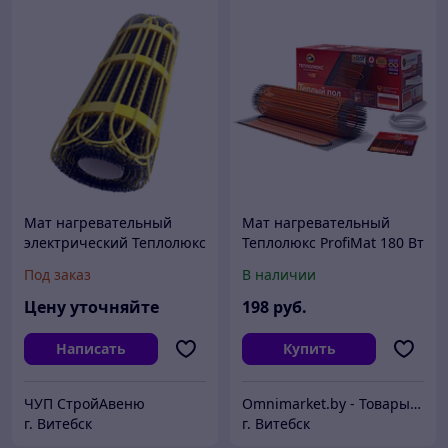
Мат нагревательный
Мат нагревательный
электрический Теплолюкс
Теплолюкс ProfiMat 180 Вт
2Ж 450 Вт / 3,0 кв.м,
/ 1,0 кв.м двухжильный,
Под заказ
В наличии
Россия
Россия
Цену уточняйте
198
руб.
Написать
Купить
ЧУП СтройАвеню
Omnimarket.by - Товары для дома и стройки с доставкой по Беларуси
г. Витебск
г. Витебск