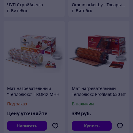
ЧУП СтройАвеню
Omnimarket.by - Товары для дома и стройки с доставкой по Беларуси
г. Витебск
г. Витебск
Мат нагревательный
Мат нагревательный
"Теплолюкс" TROPIX МНН
Теплолюкс ProfiMat 630 Вт
400 Вт / 2,5 кв.м, Россия
/ 3,5 кв.м двухжильный,
Под заказ
В наличии
Россия
Цену уточняйте
399
руб.
Написать
Купить