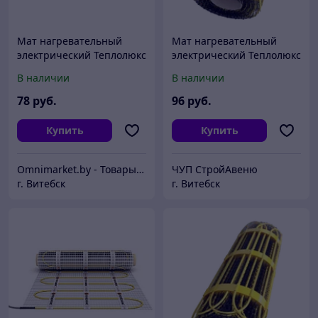
Мат нагревательный
Мат нагревательный
электрический Теплолюкс
электрический Теплолюкс
2Ж 300 Вт / 2,0 кв.м,
2Ж 300 Вт / 2,0 кв.м,
В наличии
В наличии
Россия
Россия
78
руб.
96
руб.
Купить
Купить
Omnimarket.by - Товары для дома и стройки с доставкой по Беларуси
ЧУП СтройАвеню
г. Витебск
г. Витебск