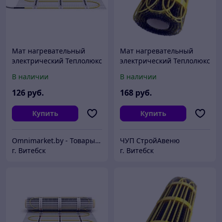
Мат нагревательный
Мат нагревательный
электрический Теплолюкс
электрический Теплолюкс
2Ж 525 Вт / 3,5 кв.м,
2Ж 600 Вт / 4,0 кв.м,
В наличии
В наличии
Россия
Россия
126
руб.
168
руб.
Купить
Купить
Omnimarket.by - Товары для дома и стройки с доставкой по Беларуси
ЧУП СтройАвеню
г. Витебск
г. Витебск