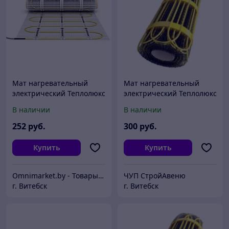
Мат нагревательный
Мат нагревательный
электрический Теплолюкс
электрический Теплолюкс
2Ж 1050 Вт / 7,0 кв.м,
2Ж 1200 Вт / 8,0 кв.м,
В наличии
В наличии
Россия
Россия
252
руб.
300
руб.
Купить
Купить
Omnimarket.by - Товары для дома и стройки с доставкой по Беларуси
ЧУП СтройАвеню
г. Витебск
г. Витебск