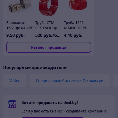
Евроконус
Труба СТМ
Труба 16*2
16(2.0)х3/4 APE
PEX-EVOH д/
MAINCOR PE-
теплого пола
RT II EVOH 5
9
.50
руб.
520
руб./бухта
4
.10
руб.
16x2,0 бухта
слойная для
200м
теплого пола
Каталог продавца
Популярные производители
Valtec
Специальные Системы и Технологии
Хотите продавать на deal.by?
Если у вас есть бизнес - создавайте компанию