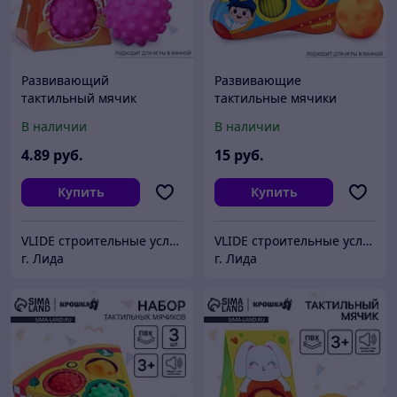
Развивающий
Развивающие
тактильный мячик
тактильные мячики
Крошка Я «Монстрик», с
Крошка Я «Самолет», с
В наличии
В наличии
пищалкой, 1 шт.
пищалкой, в наборе 3 шт.
4
.89
руб.
15
руб.
Купить
Купить
VLIDE cтроительные услуги и товары для дома (оптом и в розницу)
VLIDE cтроительные услуги и товары для дома (оптом и в розницу)
г. Лида
г. Лида