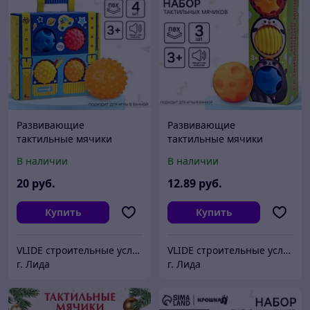
Развивающие
Развивающие
тактильные мячики
тактильные мячики
Крошка Я «Чемоданчик»,
Крошка Я «Малыши-
В наличии
В наличии
с пищалкой, в наборе 4
кругляши», с пищалкой, в
шт.
наборе 3 шт.
20
руб.
12
.89
руб.
Купить
Купить
VLIDE cтроительные услуги и товары для дома (оптом и в розницу)
VLIDE cтроительные услуги и товары для дома (оптом и в розницу)
г. Лида
г. Лида