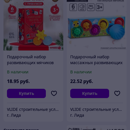
Подарочный набор
Подарочный набор
развивающих мячиков
массажных развивающих
«Волшебная почта» 6 шт.,
мячиков Крошка Я
В наличии
В наличии
Крошка Я
«Гусеница», 6 шт., от 3 лет
18
.95
руб.
22
.52
руб.
Купить
Купить
VLIDE cтроительные услуги и товары для дома (оптом и в розницу)
VLIDE cтроительные услуги и товары для дома (оптом и в розницу)
г. Лида
г. Лида