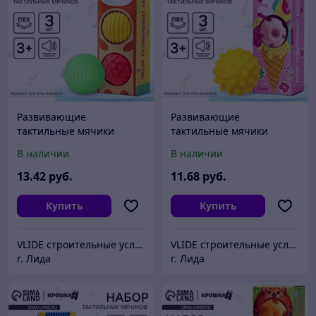
Развивающие
Развивающие
тактильные мячики
тактильные мячики
Крошка Я «Лисенок
Крошка Я «Единорог», с
В наличии
В наличии
Лёлик», с пищалкой, в
пищалкой, в наборе 3
наборе 3 шт.
шт., виды МИКС
13
.42
руб.
11
.68
руб.
Купить
Купить
VLIDE cтроительные услуги и товары для дома (оптом и в розницу)
VLIDE cтроительные услуги и товары для дома (оптом и в розницу)
г. Лида
г. Лида