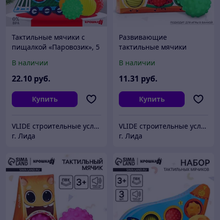
Тактильные мячики с
Развивающие
пищалкой «Паровозик», 5
тактильные мячики
шт., Крошка Я
Крошка Я «Фруктовая
В наличии
В наличии
тусовка», с пищалкой, 3
шт.
22
.10
руб.
11
.31
руб.
Купить
Купить
VLIDE cтроительные услуги и товары для дома (оптом и в розницу)
VLIDE cтроительные услуги и товары для дома (оптом и в розницу)
г. Лида
г. Лида