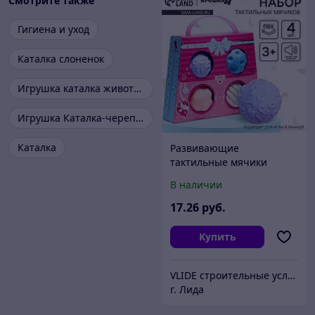
Смотрите также
Гигиена и уход
Каталка слоненок
Игрушка каталка животное
Игрушка Каталка-черепаха
Каталка
Развивающие
тактильные мячики
Крошка Я «Сумочка», с
В наличии
пищалкой, в наборе 4 шт.
17
.26
руб.
Купить
VLIDE cтроительные услуги и товары для дома (оптом и в розницу)
г. Лида