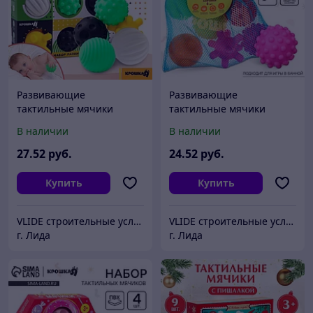
Развивающие
Развивающие
тактильные мячики
тактильные мячики
Крошка Я, по методике
Крошка Я «В мешочке», с
В наличии
В наличии
Гленна Домана, с
пищалкой, в наборе 6
пищалкой, в наборе 6 шт.
шт., от 3 лет
27
.52
руб.
24
.52
руб.
Купить
Купить
VLIDE cтроительные услуги и товары для дома (оптом и в розницу)
VLIDE cтроительные услуги и товары для дома (оптом и в розницу)
г. Лида
г. Лида