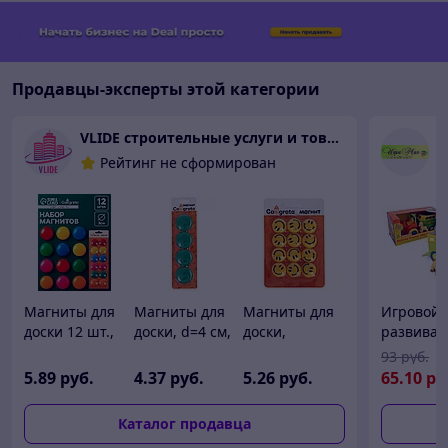
Продавцы-эксперты этой категории
VLIDE cтроительные услуги и товары для дома (оптом и в розницу)
И
Рейтинг не сформирован
Магниты для
Магниты для
Магниты для
Игровой
доски 12 шт.,
доски, d=4 см,
доски,
развива
d=3 см, на
набор 4
«Смайл», d=2
центр
93
руб.
блистере
штуки,
см, набор 12
"Трактор 
5
.89
руб.
4
.37
руб.
5
.26
руб.
65
.10
ру
блистер,
штук,
лошадкой
зелёные
блистер,
(звук)
Каталог продавца
Calligrata