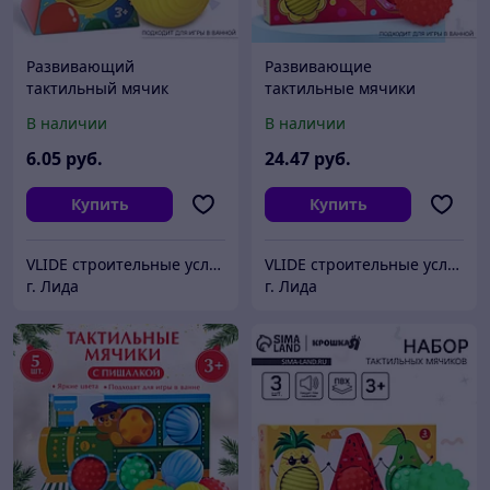
Развивающий
Развивающие
тактильный мячик
тактильные мячики
Крошка Я «Панда», с
Крошка Я «Сладости», с
В наличии
В наличии
пищалкой, 1 шт.
пищалкой, в наборе 5 шт.
6
.05
руб.
24
.47
руб.
Купить
Купить
VLIDE cтроительные услуги и товары для дома (оптом и в розницу)
VLIDE cтроительные услуги и товары для дома (оптом и в розницу)
г. Лида
г. Лида