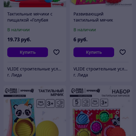
Тактильные мячики с
Развивающий
пищалкой «Голубая
тактильный мячик
ёлочка», 6 шт., Крошка Я
Крошка Я «Кошечка», с
В наличии
В наличии
пищалкой, 1 шт.
19
.73
руб.
6
руб.
Купить
Купить
VLIDE cтроительные услуги и товары для дома (оптом и в розницу)
VLIDE cтроительные услуги и товары для дома (оптом и в розницу)
г. Лида
г. Лида