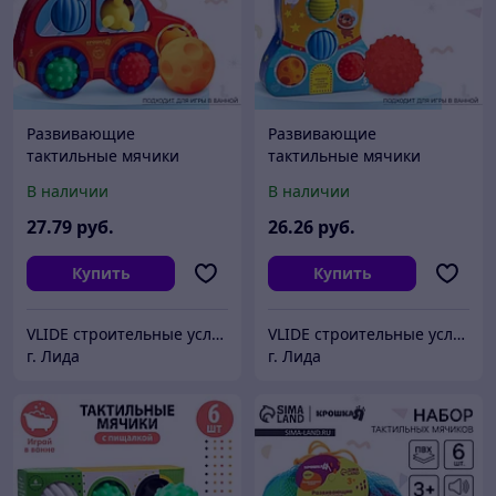
Развивающие
Развивающие
тактильные мячики
тактильные мячики
Крошка Я «Машинка», с
Крошка Я « Космос», с
В наличии
В наличии
пищалкой, в наборе 5 шт.
пищалкой, в наборе 5 шт.
27
.79
руб.
26
.26
руб.
Купить
Купить
VLIDE cтроительные услуги и товары для дома (оптом и в розницу)
VLIDE cтроительные услуги и товары для дома (оптом и в розницу)
г. Лида
г. Лида