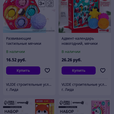
Развивающие
Адвент-календарь
тактильные мячики
новогодний, мячики
Крошка Я «Пончик», с
массажные резиновые,
В наличии
В наличии
пищалкой, в наборе 4 шт.
набор из 9 шт., Крошка Я
16
.52
руб.
26
.26
руб.
Купить
Купить
VLIDE cтроительные услуги и товары для дома (оптом и в розницу)
VLIDE cтроительные услуги и товары для дома (оптом и в розницу)
г. Лида
г. Лида