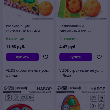
Развивающие
Развивающий
тактильные мячики
тактильный мячик
Крошка Я «Пицца», с
Крошка Я «Зайка», с
В наличии
В наличии
пищалкой, в наборе 3 шт.
пищалкой, 1 шт.
11
.68
руб.
4
.47
руб.
Купить
Купить
VLIDE cтроительные услуги и товары для дома (оптом и в розницу)
VLIDE cтроительные услуги и товары для дома (оптом и в розницу)
г. Лида
г. Лида