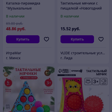
Каталка-пирамидка
Тактильные мячики с
"Музыкальные
пищалкой «Новогодний
черепашки" со
домик», 4 шт., Крошка Я
В наличии
В наличии
световыми эффектами
69
.80
руб.
48
.86
руб.
15
.52
руб.
Купить
Купить
ИграМаг
VLIDE cтроительные услуги и товары для дома (оптом и в розницу)
г. Минск
г. Лида