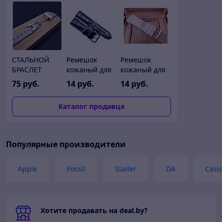
СТАЛЬНОЙ
Ремешок
Ремешок
БРАСЛЕТ
кожаный для
кожаный для
МИЛАНСКОЕ
часов 12 мм
часов 8 мм
75
руб.
14
руб.
14
руб.
ПЛЕТЕНИЕ С
CRW014-12
CRW026-8
МЕХАНИЧЕСКОЙ
Каталог продавца
ЗАСТЕЖКОЙ
ДЛЯ ЧАСОВ 20
ММ АРТИКУЛ
M410-10-20S
Популярные производители
Apple
Fossil
Stailer
DA
Casi
Хотите продавать на deal.by?