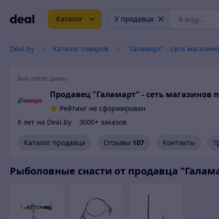
Каталог
У продавца
Deal.by
Каталог товаров
"Галамарт" - сеть магази
Был online:
давно
Продавец "Галамарт" - сеть магазинов 
Рейтинг не сформирован
6 лет на Deal.by
3000+ заказов
Каталог продавца
Отзывы
107
Контакты
Г
Рыболовные снасти от продавца "Галама