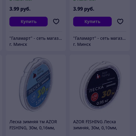
3
.99
руб.
3
.99
руб.
Купить
Купить
"Галамарт" - сеть магазинов постоянных распродаж
"Галамарт" - сеть магазинов постоянных распродаж
г. Минск
г. Минск
Леска зимняя тм AZOR
AZOR FISHING Леска
FISHING, 30м, 0,16мм,
зимняя, 30м, 0,10мм,
2,25кг, прозрачная
0,95кг, черная