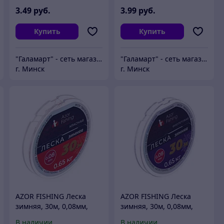
3
.49
руб.
3
.99
руб.
Купить
Купить
"Галамарт" - сеть магазинов постоянных распродаж
"Галамарт" - сеть магазинов постоянных распродаж
г. Минск
г. Минск
AZOR FISHING Леска
AZOR FISHING Леска
зимняя, 30м, 0,08мм,
зимняя, 30м, 0,08мм,
0,65кг, красная
0,65кг, фиолетовая
В наличии
В наличии