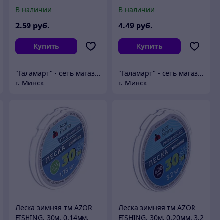
"Муравей", 5 видов
тм AZOR FISHING, 5
В наличии
В наличии
видов
2
.59
руб.
4
.49
руб.
Купить
Купить
"Галамарт" - сеть магазинов постоянных распродаж
"Галамарт" - сеть магазинов постоянных распродаж
г. Минск
г. Минск
Леска зимняя тм AZOR
Леска зимняя тм AZOR
FISHING, 30м, 0,14мм,
FISHING, 30м, 0,20мм, 3,2