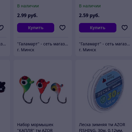
2,59 кг, прозрачная
"Капля", 5 видов
В наличии
В наличии
2
.99
руб.
2
.59
руб.
Купить
Купить
"Галамарт" - сеть магазинов постоянных распродаж
"Галамарт" - сеть магазинов постоянных распродаж
"Галамарт" - сеть магазинов постоянных распродаж
г. Минск
г. Минск
Набор мормышек
Леска зимняя тм AZOR
"КАПЛЯ" тм AZOR
FISHING, 30м, 0,12мм,