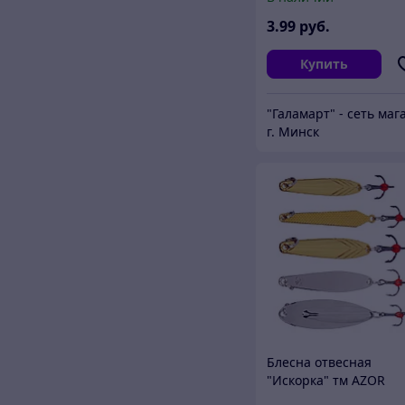
3
.99
руб.
Купить
г. Минск
Блесна отвесная
"Искорка" тм AZOR
FISHING, 5 видов