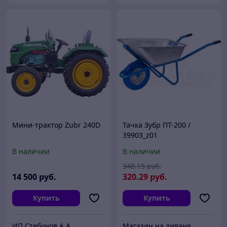
Мини-трактор Zubr 240D
Тачка Зубр ПТ-200 /
39903_z01
В наличии
В наличии
348
.15
руб.
14 500
руб.
320
.29
руб.
Купить
Купить
ИП Cтебунов А.А.
Магазин на диване