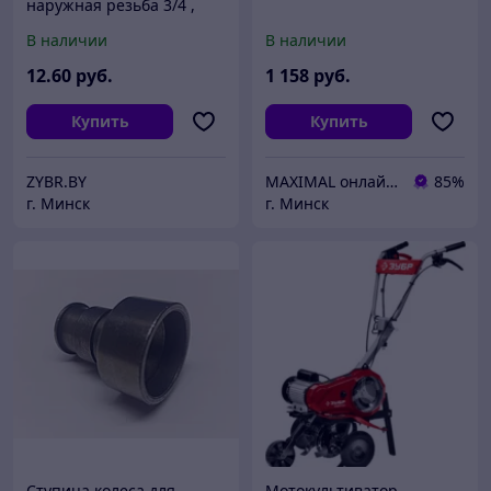
наружная резьба 3/4 ,
латунь, тройник (51054-
В наличии
В наличии
3/4)
12
.60
руб.
1 158
руб.
Купить
Купить
ZYBR.BY
MAXIMAL онлайн-магазин
85%
г. Минск
г. Минск
Cтупица колеса для
Мотокультиватор