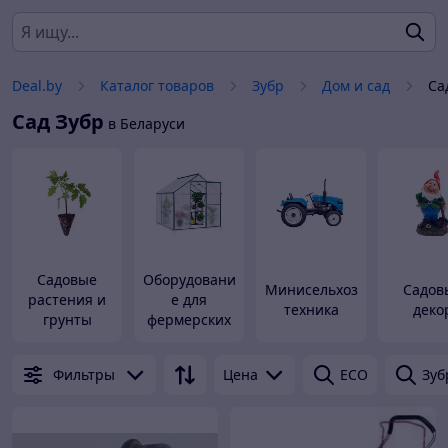
Deal.by
Каталог товаров
Зубр
Дом и сад
Са
Сад
Зубр
в Беларуси
Садовые
Оборудовани
Минисельхоз
Садов
растения и
е для
техника
деко
грунты
фермерских
продуктов
Фильтры
Цена
ECO
Зуб