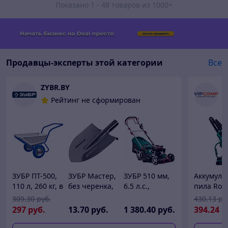
Показано 1 - 48 товаров из 1000+
Продавцы-эксперты этой категории
Все
ZYBR.BY
О
Рейтинг не сформирован
ЗУБР ПТ-500,
ЗУБР Мастер,
ЗУБР 510 мм,
Аккумуля
110 л, 260 кг, в
без черенка,
6.5 л.с.,
пила Roko
коробке,
штыковая
бензиновая
Cutter Pro
309
.30
руб.
430
.13
ру
двухколесная,
лопата, тип
самоходная
мя АКБ, к
297
руб.
13
.70
руб.
1 380
.40
руб.
394
.24
р
П-образная
ЛКО,
газонокосилка
ручка,
закаленное
(ГБС-510)