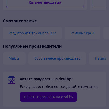
Каталог продавца
полиуретановые
полотно с
колеса,
ребрами
строительная
жесткости
(39414)
Смотрите также
Редуктор для триммера D22
Ремень7 PJ451
Популярные производители
Makita
Собственное производство
Fiskars
Хотите продавать на deal.by?
Если у вас есть бизнес - создавайте компанию
Начать продавать на deal.by