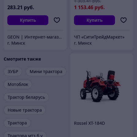
1 303
.41
руб.
283
.21
руб.
1 153
.46
руб.
Купить
Купить
GEON | Интернет-магазин техники
ЧП «СитиТрейдМаркет»
г. Минск
г. Минск
Смотрите также
ЗУБР
Мини трактора
Мотоблок
Трактор беларусь
Новые трактора
Трактора
Rossel XT-184D
Трактора мтз б у