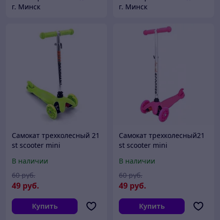
г. Минск
г. Минск
Самокат трехколесный 21
Самокат трехколесный21
st scooter mini
st scooter mini
регулируемая ручка,
регулируемая ручка,
В наличии
В наличии
светящиеся колеса
светящиеся колеса
салатовый
розовый
60
руб.
60
руб.
49
руб.
49
руб.
Купить
Купить