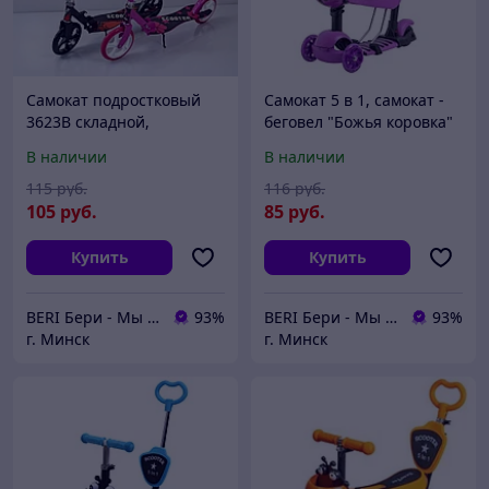
Самокат подростковый
Самокат 5 в 1, самокат -
3623B складной,
беговел "Божья коровка"
алюминиевая рама,
с ПОДНОЖКОЙ, самокат
В наличии
В наличии
подростковый, большие
трансформер Scooter,
колеса 200 мм, розовый
беговел, 4110
115
руб.
116
руб.
105
руб.
85
руб.
Купить
Купить
BERI Бери - Мы ненавидим демпинг, но нас вынуждают конкуренты
93%
BERI Бери - Мы ненавидим демпинг, но нас вынуждают конкуренты
93%
г. Минск
г. Минск