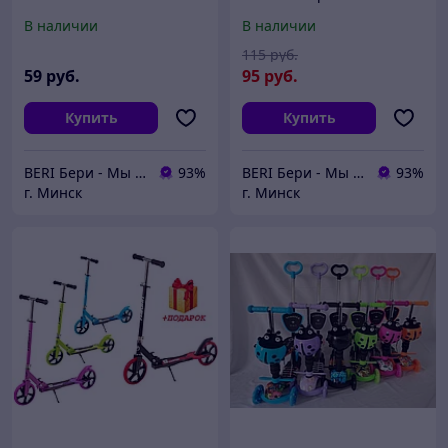
с ПРИНТОМ
ПОДНОЖКОЙ и
В наличии
В наличии
регулируемая ручка,
родительской ручкой,
светящиеся колеса
принт ГРАФФИТИ,
115
руб.
светящиеся колеса
59
руб.
95
руб.
Купить
Купить
BERI Бери - Мы ненавидим демпинг, но нас вынуждают конкуренты
93%
BERI Бери - Мы ненавидим демпинг, но нас вынуждают конкуренты
93%
г. Минск
г. Минск