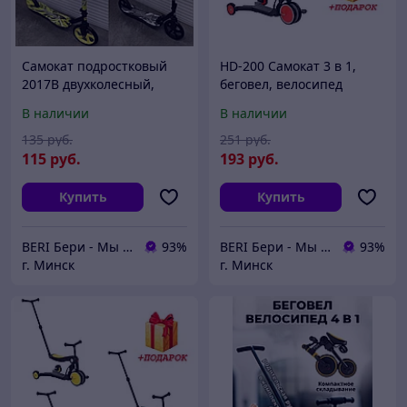
Самокат подростковый
HD-200 Самокат 3 в 1,
2017B двухколесный,
беговел, велосипед
складной, 220 см
детский Pituso
В наличии
В наличии
135
руб.
251
руб.
115
руб.
193
руб.
Купить
Купить
BERI Бери - Мы ненавидим демпинг, но нас вынуждают конкуренты
93%
BERI Бери - Мы ненавидим демпинг, но нас вынуждают конкуренты
93%
г. Минск
г. Минск