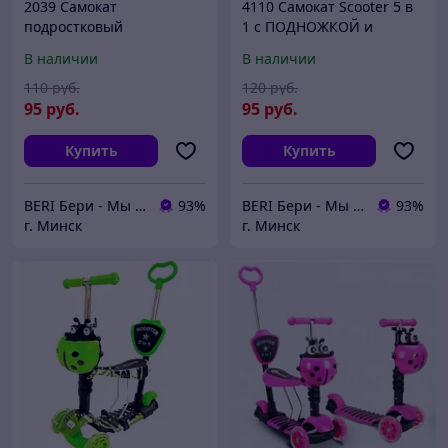
2039 Самокат
4110 Самокат Scooter 5 в
подростковый
1 с ПОДНОЖКОЙ и
двухколёсный Scooter (4
родительской ручкой,
В наличии
В наличии
расцветки), до 100 кг
принт ГРАФФИТИ Разные
расцветки
110
руб.
120
руб.
95
руб.
95
руб.
Купить
Купить
BERI Бери - Мы ненавидим демпинг, но нас вынуждают конкуренты
93%
BERI Бери - Мы ненавидим демпинг, но нас вынуждают конкуренты
93%
г. Минск
г. Минск