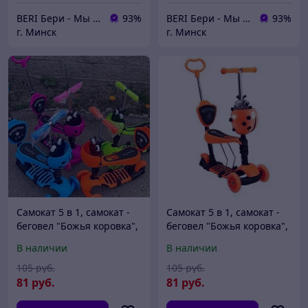
BERI Бери - Мы ненавидим демпинг, но нас вынуждают конкуренты
93%
BERI Бери - Мы ненавидим демпинг, но нас вынуждают конкуренты
93%
г. Минск
г. Минск
Самокат 5 в 1, самокат -
Самокат 5 в 1, самокат -
беговел "Божья коровка",
беговел "Божья коровка",
самокат трансформер
самокат трансформер
В наличии
В наличии
Scooter, беговел, 4110
Scooter, беговел, 4110,
оранжевый
105
руб.
105
руб.
81
руб.
81
руб.