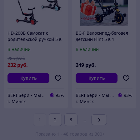
HD-200B Самокат с
BG-F Велосипед-беговел
родительской ручкой 5 в
детский Flint 5 в 1
1, беговел, велосипед
складной BubaGo, с
В наличии
В наличии
детский Pituso, 5 в 1
родительской ручкой,
РАЗНЫЕ ЦВЕТА
285
руб.
232
руб.
249
руб.
Купить
Купить
BERI Бери - Мы ненавидим демпинг, но нас вынуждают конкуренты
93%
BERI Бери - Мы ненавидим демпинг, но нас вынуждают конкуренты
93%
г. Минск
г. Минск
1
2
3
...
Показано 1 - 48 товаров из 300+