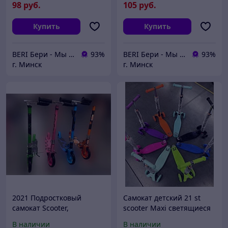
98
руб.
105
руб.
Купить
Купить
BERI Бери - Мы ненавидим демпинг, но нас вынуждают конкуренты
93%
BERI Бери - Мы ненавидим демпинг, но нас вынуждают конкуренты
93%
г. Минск
г. Минск
2021 Подростковый
Самокат детский 21 st
самокат Scooter,
scooter Maxi светящиеся
двухколесный, до 80 кг
колеса, регулируемая
В наличии
В наличии