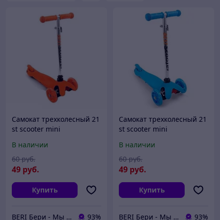
Самокат трехколесный 21
Самокат трехколесный 21
st scooter mini
st scooter mini
регулируемая ручка,
регулируемая ручка,
В наличии
В наличии
светящиеся колеса
светящиеся колеса
оранжевый
голубой
60
руб.
60
руб.
49
руб.
49
руб.
Купить
Купить
BERI Бери - Мы ненавидим демпинг, но нас вынуждают конкуренты
93%
BERI Бери - Мы ненавидим демпинг, но нас вынуждают конкуренты
93%