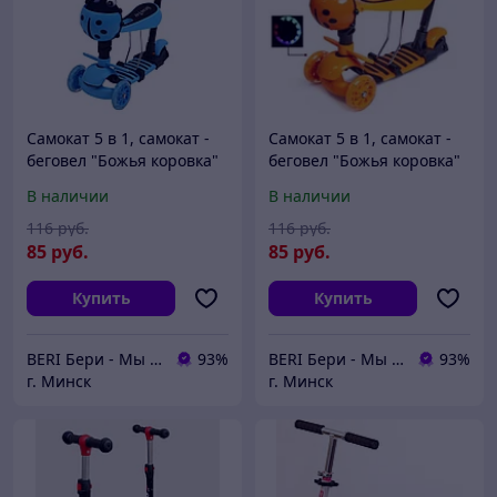
Самокат 5 в 1, самокат -
Самокат 5 в 1, самокат -
беговел "Божья коровка"
беговел "Божья коровка"
с ПОДНОЖКОЙ, самокат
с ПОДНОЖКОЙ, самокат
В наличии
В наличии
Scooter, беговел, голубой
Scooter, беговел,
4110
оранжевый 4110
116
руб.
116
руб.
85
руб.
85
руб.
Купить
Купить
BERI Бери - Мы ненавидим демпинг, но нас вынуждают конкуренты
93%
BERI Бери - Мы ненавидим демпинг, но нас вынуждают конкуренты
93%
г. Минск
г. Минск