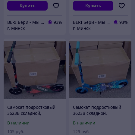
Купить
Купить
BERI Бери - Мы ненавидим демпинг, но нас вынуждают конкуренты
93%
BERI Бери - Мы ненавидим демпинг, но нас вынуждают конкуренты
93%
г. Минск
г. Минск
Самокат подростковый
Самокат подростковый
3623B складной,
3623B складной,
алюминиевая рама,
алюминиевая рама,
В наличии
В наличии
подростковый, большие
подростковый, большие
колеса 200 мм
колеса 200 мм
105
руб.
129
руб.