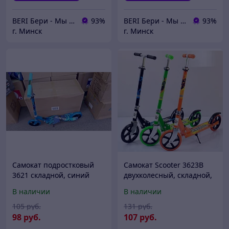
BERI Бери - Мы ненавидим демпинг, но нас вынуждают конкуренты
93%
BERI Бери - Мы ненавидим демпинг, но нас вынуждают конкуренты
93%
г. Минск
г. Минск
Самокат подростковый
Самокат Scooter 3623B
3621 складной, синий
двухколесный, складной,
алюминиевая рама,
В наличии
В наличии
подростковый
105
руб.
131
руб.
98
руб.
107
руб.