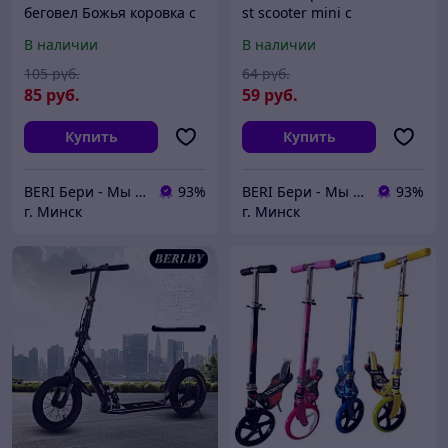
беговел Божья коровка с
st scooter mini с
ПОДНОЖКОЙ, самокат
ПРИНТОМ регулируемая
В наличии
В наличии
Scooter, беговел, 4110
ручка, светящиеся колеса
038Z
105
руб.
64
руб.
85
руб.
59
руб.
Купить
Купить
BERI Бери - Мы ненавидим демпинг, но нас вынуждают конкуренты
93%
BERI Бери - Мы ненавидим демпинг, но нас вынуждают конкуренты
93%
г. Минск
г. Минск