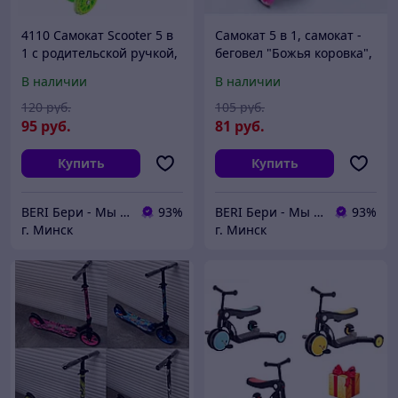
4110 Самокат Scooter 5 в
Самокат 5 в 1, самокат -
1 с родительской ручкой,
беговел "Божья коровка",
принт ГРАФФИТИ
самокат трансформер
В наличии
В наличии
Scooter, беговел, 4110,
розовый
120
руб.
105
руб.
95
руб.
81
руб.
Купить
Купить
BERI Бери - Мы ненавидим демпинг, но нас вынуждают конкуренты
93%
BERI Бери - Мы ненавидим демпинг, но нас вынуждают конкуренты
93%
г. Минск
г. Минск