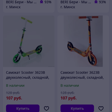
BERI Бери - Мы ненавидим демпинг, но нас вынуждают конкуренты
93%
BERI Бери - Мы ненавидим демпинг, но нас вынуждают конкуренты
93%
г. Минск
г. Минск
Самокат Scooter 3623B
Самокат Scooter 3623B
двухколесный, складной,
двухколесный, складной,
алюминиевая рама,
алюминиевая рама,
В наличии
В наличии
подростковый
подростковый
128
руб.
128
руб.
107
руб.
107
руб.
Купить
Купить