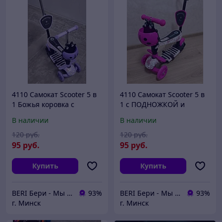
4110 Самокат Scooter 5 в
4110 Самокат Scooter 5 в
1 Божья коровка с
1 с ПОДНОЖКОЙ и
ПОДНОЖКОЙ и
родительской ручкой,
В наличии
В наличии
родительской ручкой,
принт ГРАФФИТИ
принт ГРАФФИТИ
120
руб.
120
руб.
95
руб.
95
руб.
Купить
Купить
BERI Бери - Мы ненавидим демпинг, но нас вынуждают конкуренты
93%
BERI Бери - Мы ненавидим демпинг, но нас вынуждают конкуренты
93%
г. Минск
г. Минск