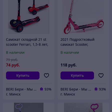
Самокат складной 21 st
2021 Подростковый
scooter Ferrari, 1,5-8 лет,
самокат Scooter,
широкие колеса
двухколесный, до 80 кг
В наличии
В наличии
79
руб.
74
руб.
118
руб.
Купить
Купить
BERI Бери - Мы ненавидим демпинг, но нас вынуждают конкуренты
93%
BERI Бери - Мы ненавидим демпинг, но нас вынуждают конкуренты
93%
г. Минск
г. Минск