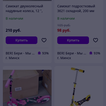
Самокат двухколесный
Самокат подростковый
надувные колеса, 12 ",
3621 складной, 200 мм
ручной тормоз, самокат
колесо
В наличии
В наличии
подростковый, складной
105
руб.
210
руб.
98
руб.
Купить
Купить
BERI Бери - Мы ненавидим демпинг, но нас вынуждают конкуренты
93%
BERI Бери - Мы ненавидим демпинг, но нас вынуждают конкуренты
93%
г. Минск
г. Минск