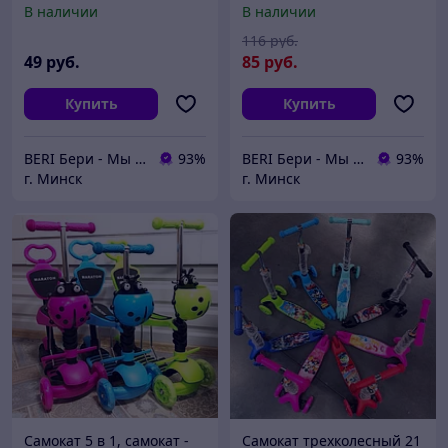
В наличии
В наличии
светящиеся колеса
Scooter, беговел,
салатовый 4110
116
руб.
49
руб.
85
руб.
Купить
Купить
BERI Бери - Мы ненавидим демпинг, но нас вынуждают конкуренты
93%
BERI Бери - Мы ненавидим демпинг, но нас вынуждают конкуренты
93%
г. Минск
г. Минск
Самокат 5 в 1, самокат -
Самокат трехколесный 21