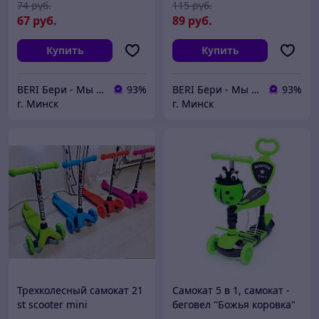
8523
74
руб.
115
руб.
67
руб.
89
руб.
Купить
Купить
BERI Бери - Мы ненавидим демпинг, но нас вынуждают конкуренты
93%
BERI Бери - Мы ненавидим демпинг, но нас вынуждают конкуренты
93%
г. Минск
г. Минск
Трехколесный самокат 21
Самокат 5 в 1, самокат -
st scooter mini
беговел "Божья коровка"
регулируемая ручка,
с ПОДНОЖКОЙ, самокат