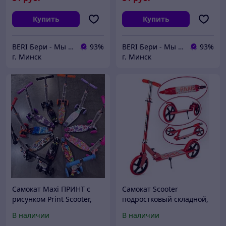
Купить
Купить
BERI Бери - Мы ненавидим демпинг, но нас вынуждают конкуренты
93%
BERI Бери - Мы ненавидим демпинг, но нас вынуждают конкуренты
93%
г. Минск
г. Минск
Самокат Maxi ПРИНТ с
Самокат Scooter
рисунком Print Scooter,
подростковый складной,
светящиеся колеса,
200 мм колесо, 3623T-RDW
В наличии
В наличии
регулируемая ручка LK-