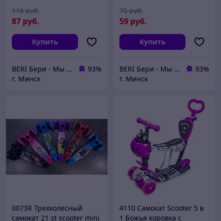
ручка
118
руб.
70
руб.
87
руб.
59
руб.
Купить
Купить
BERI Бери - Мы ненавидим демпинг, но нас вынуждают конкуренты
93%
BERI Бери - Мы ненавидим демпинг, но нас вынуждают конкуренты
93%
г. Минск
г. Минск
0073R Трехколесный
4110 Самокат Scooter 5 в
самокат 21 st scooter mini
1 Божья коровка с