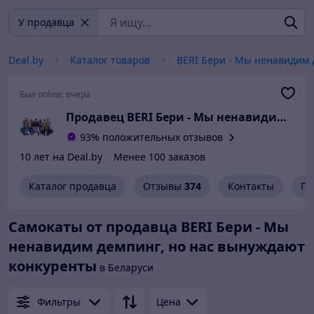
У продавца
Deal.by
Каталог товаров
BERI Бери - Мы ненавидим 
Был online:
вчера
Продавец BERI Бери - Мы ненавидим демпинг, но нас вынуждают конкуренты
93% положительных отзывов
10 лет на Deal.by
Менее 100 заказов
Каталог продавца
Отзывы
374
Контакты
Гр
Самокаты от продавца BERI Бери - Мы
ненавидим демпинг, но нас вынуждают
конкуренты
в Беларуси
Фильтры
Цена