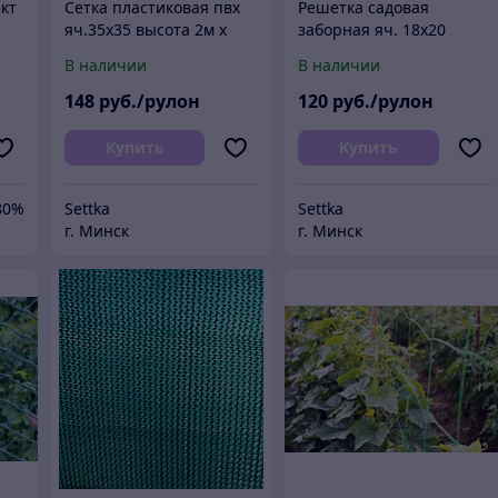
экт
Сетка пластиковая пвх
Решетка садовая
яч.35х35 высота 2м х
заборная яч. 18х20
20м
высота 1.6м х 20м
В наличии
В наличии
148
руб./рулон
120
руб./рулон
Купить
Купить
80%
Settka
Settka
г. Минск
г. Минск