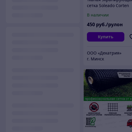
сетка Soleado Corten
2*50м. коричневый.
В наличии
Италия.
450
руб./рулон
Купить
ООО «Декатрия»
г. Минск