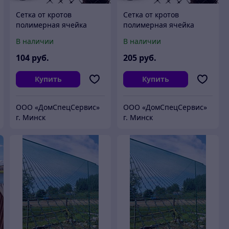
Сетка от кротов
Сетка от кротов
полимерная ячейка
полимерная ячейка
15*15 черная ,вес 35гр/
15*15 черная, вес 35гр/
В наличии
В наличии
м2, рулон 2х50м РФ
м2, рулон 2х100м, РФ
104
руб.
205
руб.
Купить
Купить
ООО «ДомCпецCервис»
ООО «ДомCпецCервис»
г. Минск
г. Минск