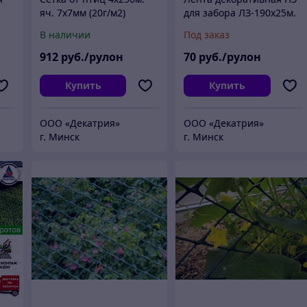
яч. 7х7мм (20г/м2)
для забора ЛЗ-190x25м.
Зеленая
Ротанг (серый)
В наличии
Под заказ
912
руб./рулон
70
руб./рулон
Купить
Купить
ООО «Декатрия»
ООО «Декатрия»
г. Минск
г. Минск