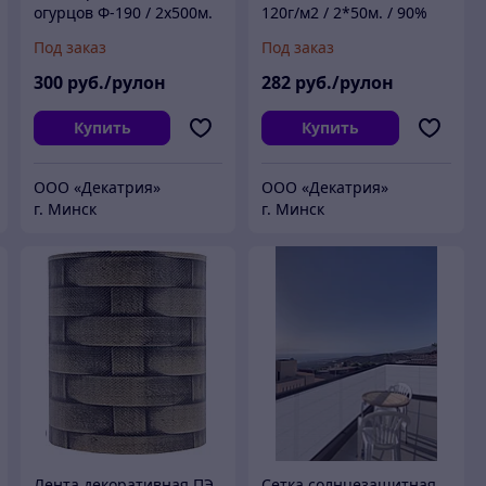
огурцов Ф-190 / 2х500м.
120г/м2 / 2*50м. / 90%
(яч.150х190мм) лесной
затенения (Изумруд)
Под заказ
Под заказ
зеленый
300
руб./рулон
282
руб./рулон
Купить
Купить
ООО «Декатрия»
ООО «Декатрия»
г. Минск
г. Минск
Лента декоративная ПЭ
Сетка солнцезащитная