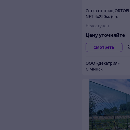
Сетка от птиц ORTOF
NET 4x250м. (яч.
10х12мм) Италия
Недоступен
Цену уточняйте
Смотреть
ООО «Декатрия»
г. Минск