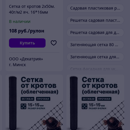
Cетка от кротов 2х50м.
Садовая пластиковая решетка оптом
40г/м2 яч. 16*16мм
"Протэкт" Россия
Решетка садовая пластик оптом
В наличии
108
руб./рулон
Решетка садовая для дачи оптом
Купить
Затеняющая сетка 80 оптом
Затеняющая сетка для теплиц оптом
ООО «Декатрия»
г. Минск
Сетка фасадная для укрытия строительных лесов оптом