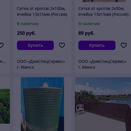
Сетка от кротов 2х100м,
Сетка от кротов 2х30м,
ячейка 13х15мм (Россия)
ячейка 13х15мм (Россия)
Протэкт, 48гр/м2
рулон 60м2 Протэкт
В наличии
В наличии
250
руб.
89
руб.
Купить
Купить
ООО "ГомельПромАрсенал"
ООО «ДомCпецCервис»
ООО «ДомCпецCервис»
г. Минск
г. Минск