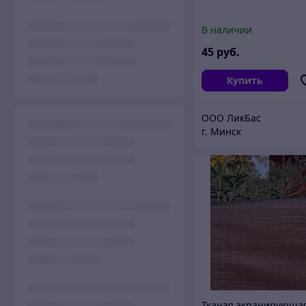
В наличии
45
руб.
Купить
ООО ЛикБас
г. Минск
Тканая экранирующа