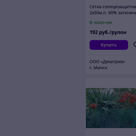
Сетка солнцезащитн
2х50м.п. 80% затенен
(Белая)
В наличии
192
руб./рулон
Купить
ООО «Декатрия»
г. Минск