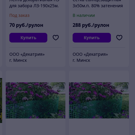
для забора ЛЗ-190x25м.
3х50м.п. 80% затенения
Ротанг (бежевый)
(Белая)
Под заказ
В наличии
70
руб./рулон
288
руб./рулон
Купить
Купить
ООО «Декатрия»
ООО «Декатрия»
г. Минск
г. Минск