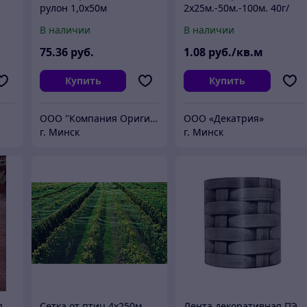
рулон 1,0х50м
2х25м.-50м.-100м. 40г/
м2, яч.16*16мм
В наличии
В наличии
"Протэкт" Россия
75
.36
руб.
1
.08
руб./кв.м
Купить
Купить
ООО "Компания ОригиНал"
ООО «Декатрия»
г. Минск
г. Минск
я
Сетка от птиц 4x250м.
Лента декоративная ПЭ