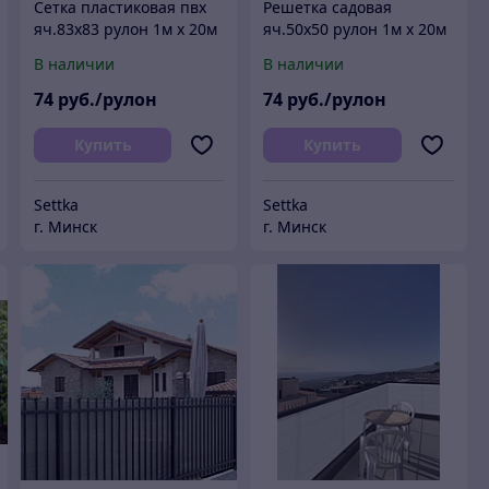
Сетка пластиковая пвх
Решетка садовая
яч.83х83 рулон 1м х 20м
яч.50х50 рулон 1м х 20м
В наличии
В наличии
74
руб./рулон
74
руб./рулон
Купить
Купить
Settka
Settka
г. Минск
г. Минск