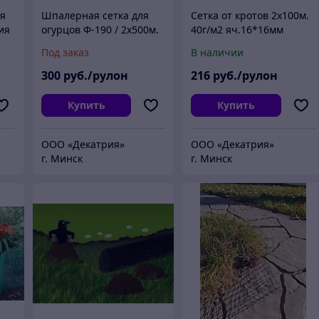
ая
Шпалерная сетка для
Cетка от кротов 2х100м.
ия
огурцов Ф-190 / 2х500м.
40г/м2 яч.16*16мм
(яч.150х190мм) лесной
"Протэкт" Россия
Под заказ
В наличии
зеленый
300
руб./рулон
216
руб./рулон
Купить
Купить
ООО «Декатрия»
ООО «Декатрия»
г. Минск
г. Минск