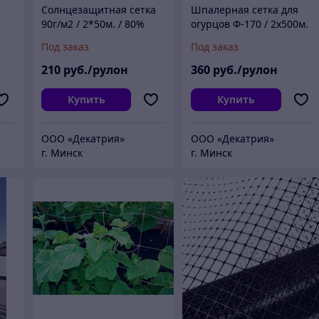
Солнцезащитная сетка
Шпалерная сетка для
90г/м2 / 2*50м. / 80%
огурцов Ф-170 / 2х500м.
затенения (Изумруд)
(яч.150х170мм) Хаки
Под заказ
Под заказ
210
руб./рулон
360
руб./рулон
Купить
Купить
ООО «Декатрия»
ООО «Декатрия»
г. Минск
г. Минск