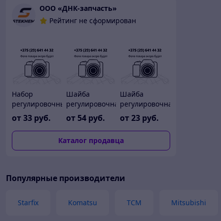
ООО «ДНК-запчасть»
Рейтинг не сформирован
Набор
Шайба
Шайба
регулировочных
регулировочная
регулировочная
шайб (аналог)
на стрелу 3CX
на стрелу 3CX
от
33
руб.
от
54
руб.
от
23
руб.
921/01900
(аналог)
(аналог)
819/00148
823/10347
Каталог продавца
823/10347
Популярные производители
Starfix
Komatsu
TCM
Mitsubishi