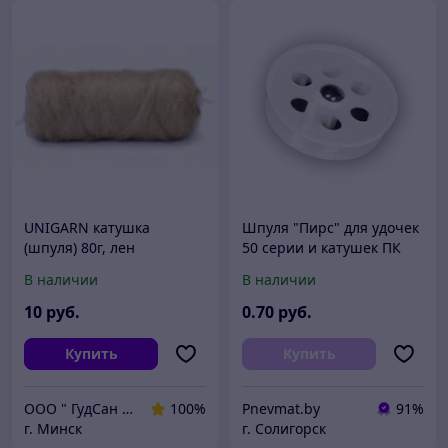
UNIGARN катушка
Шпуля "Пирс" для удочек
(шпуля) 80г, лен
50 серии и катушек ПК
сантехнический
50. Диаметр - 50 мм.
В наличии
В наличии
10
руб.
0
.70
руб.
Купить
Купить
ООО " ГудСан " сантехника, отопление
100%
Pnevmat.by
91%
г. Минск
г. Солигорск