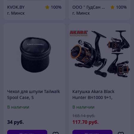
KVOK.BY
100%
ООО " ГудСан " сантехника, отопление
100%
г. Минск
г. Минск
Чехол для шпули Tailwalk
Катушка Akara Black
Spool Case, S
Hunter BH1000 9+1,
запасная шпуля
В наличии
В наличии
168
.14
руб.
34
руб.
117
.70
руб.