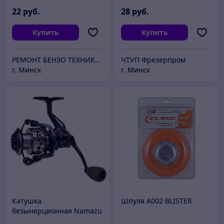
(M10x1,25), алюминевая
22
руб.
28
руб.
Купить
Купить
РЕМОНТ БЕНЗО ТЕХНИКИ, ПРОДАЖА ЗАПЧАСТЕЙ
ЧТУП Фрезерпром
г. Минск
г. Минск
Катушка
Шпуля A002 BLISTER
безынерционная Namazu
Pro Diamond Carbon