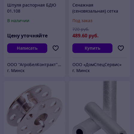
Шпуля распорная БДЮ
Сенажная
01.108
(сеновязальная) сетка
рулон 1,23х3000м,
В наличии
Под заказ
диаметр ø 290мм, шпуля
ø 76мм
720
руб.
Цену уточняйте
489
.60
руб.
Написать
Купить
ООО "АгроБелКонтракт" - запчасти для сельскохозяйственной техники заказывайте у нас!
ООО «ДомCпецCервис»
г. Минск
г. Минск