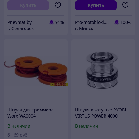
Купить
Купить
Pnevmat.by
91%
Pro-motobloki.by - садовая, строительная техника и инструмент - ИП Городничев Д.И.
100%
г. Солигорск
г. Минск
Шпуля для триммера
Шпуля к катушке RYOBI
Worx WA0004
VIRTUS POWER 4000
В наличии
В наличии
61
.69
руб.