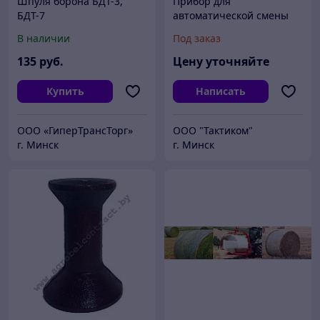
Шпуля борона БДТ-3,
Прибор для
БДТ-7
автоматической смены
шпуль Mesdan 299A
В наличии
Под заказ
135
руб.
Цену уточняйте
Купить
Написать
ООО «ГиперТрансТорг»
ООО "Тактиком"
г. Минск
г. Минск