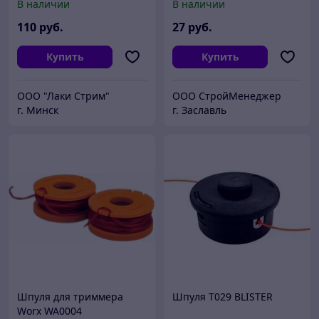
В наличии
В наличии
DC2500 , 8+1 подш.,
метал. шпуля
110
руб.
27
руб.
Купить
Купить
ООО "Лаки Стрим"
ООО СтройМенеджер
г. Минск
г. Заславль
Шпуля для триммера
Шпуля T029 BLISTER
Worx WA0004