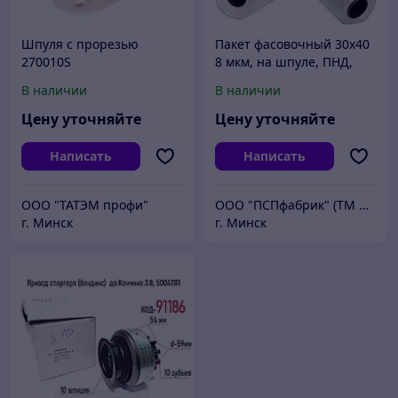
Шпуля с прорезью
Пакет фасовочный 30х40
270010S
8 мкм, на шпуле, ПНД,
(перфорированная)
упаковка 500 шт./рул., 20
В наличии
В наличии
рул./кор.. Россия
Цену уточняйте
Цену уточняйте
Написать
Написать
ООО "ТАТЭМ профи"
ООО "ПСПфабрик" (ТМ ПакСервис)
г. Минск
г. Минск