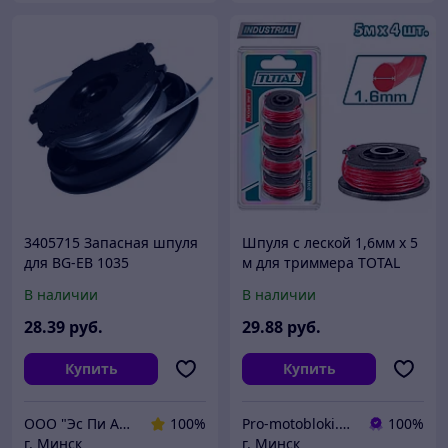
3405715 Запасная шпуля
Шпуля с леской 1,6мм x 5
для BG-EB 1035
м для триммера TOTAL
TALS1602 (4 шт.)
В наличии
В наличии
28
.39
руб.
29
.88
руб.
Купить
Купить
ООО "Эс Пи Ай Трейд"
100%
Pro-motobloki.by - садовая, строительная техника и инструмент - ИП Городничев Д.И.
100%
г. Минск
г. Минск