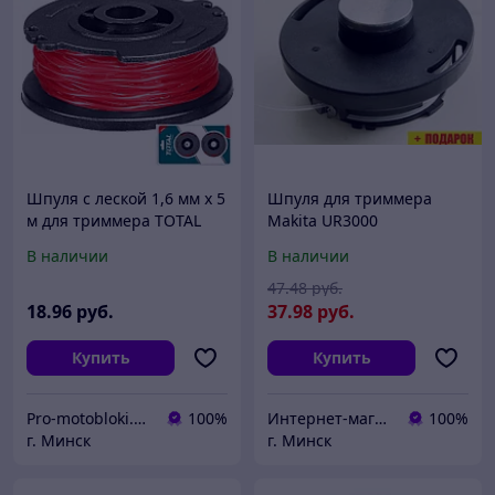
Шпуля с леской 1,6 мм x 5
Шпуля для триммера
м для триммера TOTAL
Makita UR3000
TALS1601 (2 шт)
DA00000001
В наличии
В наличии
47
.48
руб.
18
.96
руб.
37
.98
руб.
Купить
Купить
Pro-motobloki.by - садовая, строительная техника и инструмент - ИП Городничев Д.И.
100%
Интернет-магазин 24маркет.бел
100%
г. Минск
г. Минск