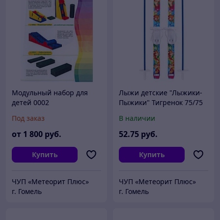
Модульный набор для
Лыжи детские "Лыжики-
детей 0002
Пыжики" Тигренок 75/75
см с палками (Олимпик)
Под заказ
В наличии
игрушка детская
от
1 800
руб.
52
.75
руб.
Купить
Купить
ЧУП «Метеорит Плюс»
ЧУП «Метеорит Плюс»
г. Гомель
г. Гомель