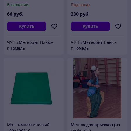
В наличии
Под заказ
66
руб.
330
руб.
Купить
Купить
ЧУП «Метеорит Плюс»
ЧУП «Метеорит Плюс»
г. Гомель
г. Гомель
Мат гимнастический
Мешок для прыжков (из
100*100*10
оксфорда)