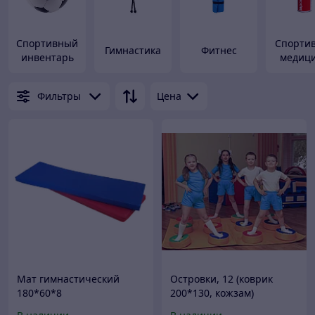
Спортивный
Спорти
Гимнастика
Фитнес
инвентарь
медиц
Фильтры
Цена
Мат гимнастический
Островки, 12 (коврик
180*60*8
200*130, кожзам)