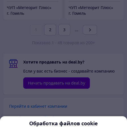
ЧУП «Метеорит Плюс»
ЧУП «Метеорит Плюс»
г. Гомель
г. Гомель
1
2
3
...
Показано 1 - 48 товаров из 200+
Хотите продавать на deal.by?
Если у вас есть бизнес - создавайте компанию
Начать продавать на deal.by
Перейти в кабинет компании
Перейти в личный кабинет
Обработка файлов cookie