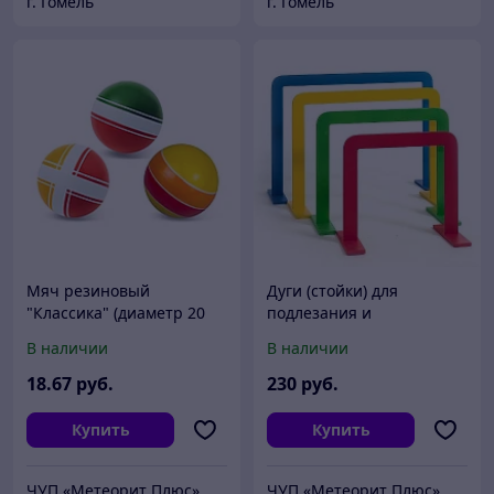
г. Гомель
г. Гомель
Мяч резиновый
Дуги (стойки) для
"Классика" (диаметр 20
подлезания и
см)
прокатывания мяча
В наличии
В наличии
(квадрат)
18
.67
руб.
230
руб.
Купить
Купить
ЧУП «Метеорит Плюс»
ЧУП «Метеорит Плюс»