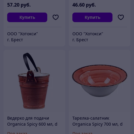
57
.20
руб.
46
.60
руб.
Купить
Купить
ООО "Хотокси"
ООО "Хотокси"
г. Брест
г. Брест
Ведерко для подачи
Тарелка-салатник
Organica Spicy 600 мл, d
Organica Spicy 700 мл, d
11,5 см, 12 см, P.L. Proff
21,5 см, h 7,5 см, P.L. Proff
Под заказ
Под заказ