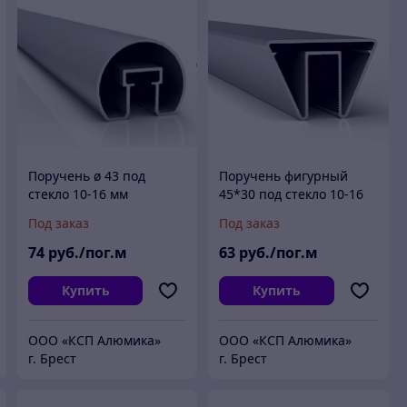
Поручень ø 43 под
Поручень фигурный
стекло 10-16 мм
45*30 под стекло 10-16
полировка серебро
мм матовое серебро
Под заказ
Под заказ
анодированный
анодированный
74
руб./пог.м
63
руб./пог.м
Купить
Купить
ООО «КСП Алюмика»
ООО «КСП Алюмика»
г. Брест
г. Брест