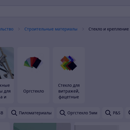
льство
Строительные материалы
Стекло и крепление 
жные
Стекло для
ы для
Оргстекло
витражей,
ла и
фацетные
янных
элементы
укций
SB
Пиломатериалы
Оргстекло 5мм
P&S