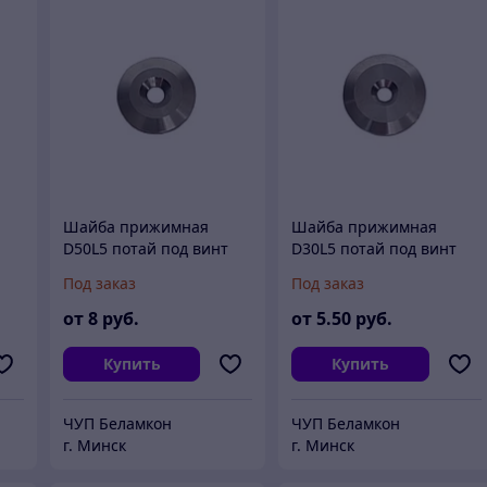
Шайба прижимная
Шайба прижимная
D50L5 потай под винт
D30L5 потай под винт
Под заказ
Под заказ
от
8
руб.
от
5
.50
руб.
Купить
Купить
ЧУП Беламкон
ЧУП Беламкон
г. Минск
г. Минск