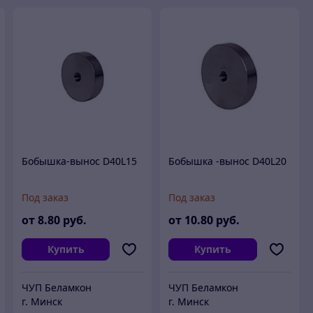
Бобышка-вынос D40L15
Бобышка -вынос D40L20
Под заказ
Под заказ
от
8
.80
руб.
от
10
.80
руб.
Купить
Купить
ЧУП Беламкон
ЧУП Беламкон
г. Минск
г. Минск