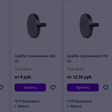
Шайба прижимная D40
Шайба прижимная D50
L6
L8
Под заказ
Под заказ
от
9
руб.
от
12
.50
руб.
Купить
Купить
ЧУП Беламкон
ЧУП Беламкон
г. Минск
г. Минск