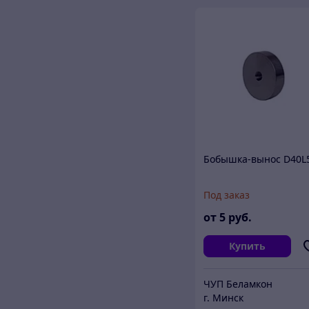
Бобышка-вынос D40L
Под заказ
от
5
руб.
Купить
ЧУП Беламкон
г. Минск