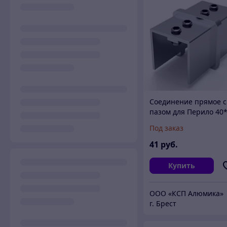
Соединение прямое с
пазом для Перило 40
Шлифованная сталь
Под заказ
нерж. AISI 304
41
руб.
Купить
ООО «КСП Алюмика»
г. Брест