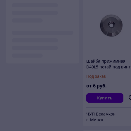
Шайба прижимная
D40L5 потай под винт
Под заказ
от
6
руб.
Купить
ЧУП Беламкон
г. Минск