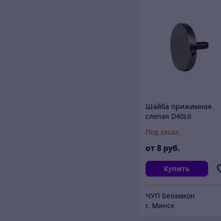
Шайба прижимная
слепая D40L6
Под заказ
от
8
руб.
Купить
ЧУП Беламкон
г. Минск