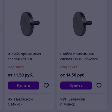
Шайба прижимная
Шайба прижимная
слепая D50 L8
слепая D60L8 боковой
зажим
Под заказ
Под заказ
от
11
.50
руб.
от
14
.50
руб.
Купить
Купить
ЧУП Беламкон
ЧУП Беламкон
г. Минск
г. Минск