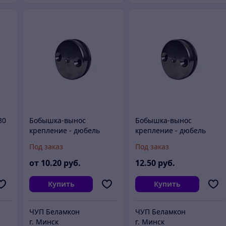
30
Бобышка-вынос
Бобышка-вынос
крепление - дюбель
крепление - дюбель
D40L8
D40L 20
Под заказ
Под заказ
от
10
.20
руб.
12
.50
руб.
Купить
Купить
ЧУП Беламкон
ЧУП Беламкон
г. Минск
г. Минск