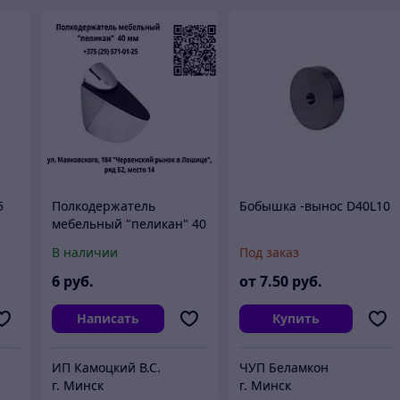
5
Полкодержатель
Бобышка -вынос D40L10
мебельный "пеликан" 40
мм хром
В наличии
Под заказ
6
руб.
от
7
.50
руб.
Написать
Купить
ИП Камоцкий В.С.
ЧУП Беламкон
г. Минск
г. Минск