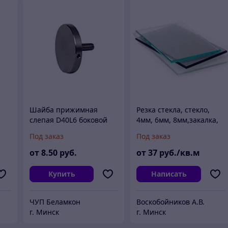
Шайба прижимная
Резка стекла, стекло,
слепая D40L6 боковой
4мм, 6мм, 8мм,закалка,
зажим
не опт
Под заказ
Под заказ
от
8
.50
руб.
от
37
руб./кв.м
Купить
Написать
ЧУП Беламкон
Воскобойников А.В.
г. Минск
г. Минск