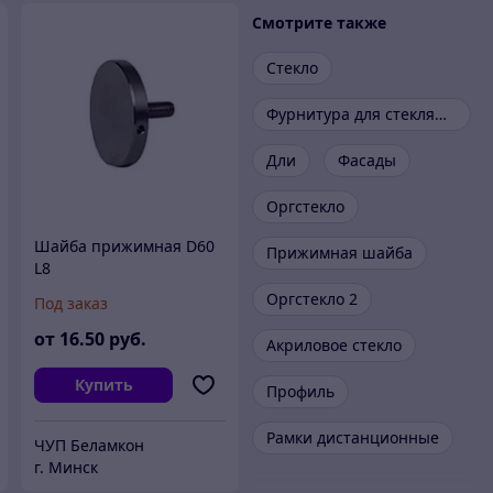
Смотрите также
Стекло
Фурнитура для стеклянных козырьков
Дли
Фасады
Оргстекло
Шайба прижимная D60
Прижимная шайба
L8
Оргстекло 2
Под заказ
от
16
.50
руб.
Акриловое стекло
Купить
Профиль
Рамки дистанционные
ЧУП Беламкон
г. Минск