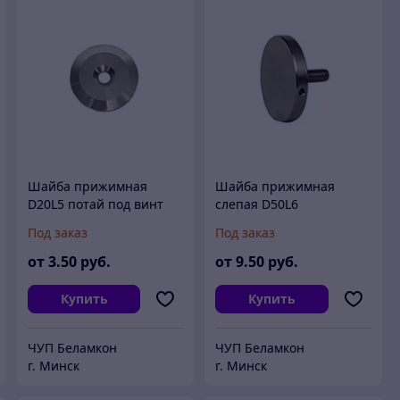
Шайба прижимная
Шайба прижимная
D20L5 потай под винт
слепая D50L6
Под заказ
Под заказ
от
3
.50
руб.
от
9
.50
руб.
Купить
Купить
ЧУП Беламкон
ЧУП Беламкон
г. Минск
г. Минск