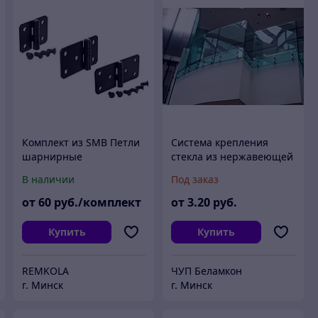
Комплект из SMB Петли
Система крепления
шарнирные
стекла из нержавеющей
универсальные из стали
стали
В наличии
Под заказ
от
60
руб./комплект
от
3
.20
руб.
Купить
Купить
REMKOLA
ЧУП Беламкон
г. Минск
г. Минск