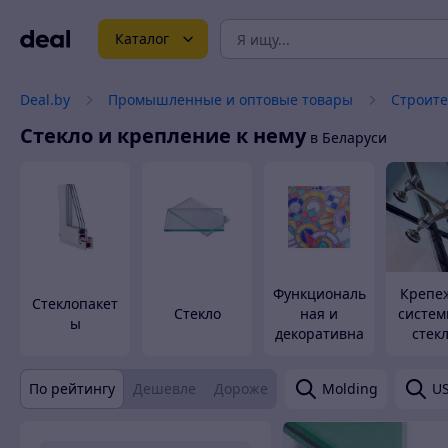
Каталог
Deal.by
Промышленные и оптовые товары
Строите
Стекло и крепление к нему
в Беларуси
Функциональ
Крепе
Стеклопакет
Стекло
ная и
систем
ы
декоративна
стек
я пленка
стекл
констр
По рейтингу
Дешевле
Дороже
Molding
U