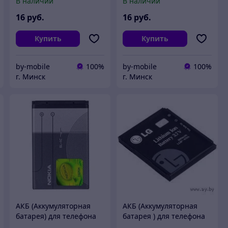
В наличии
В наличии
(BST3108BC)
16
руб.
16
руб.
Купить
Купить
by-mobile
100%
by-mobile
100%
г. Минск
г. Минск
АКБ (Аккумуляторная
АКБ (Аккумуляторная
батарея) для телефона
батарея ) для телефона
Noria BL-4C
lg KP500