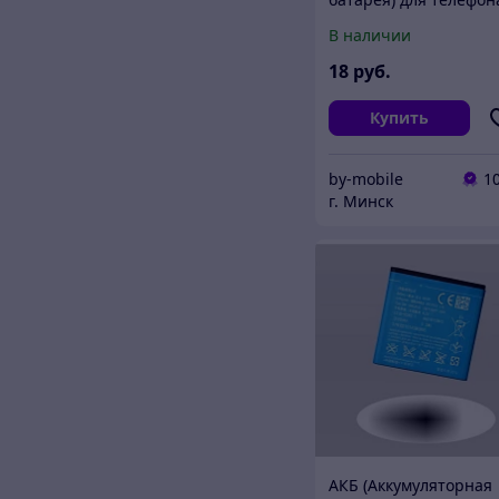
ZTE Blade, Libra
В наличии
(Li3713T42P3h444865)
18
руб.
Купить
by-mobile
1
г. Минск
АКБ (Аккумуляторная