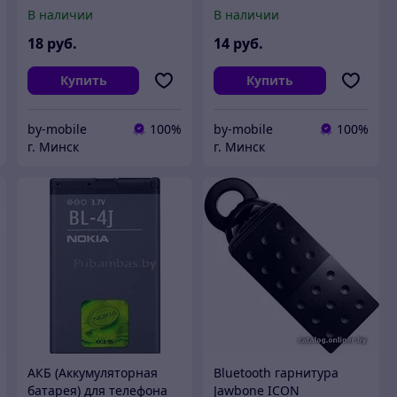
HTC HD2 (BB81100)
ZTE A316
В наличии
В наличии
(Li3707T42P3H463848)
18
руб.
14
руб.
Купить
Купить
by-mobile
100%
by-mobile
100%
г. Минск
г. Минск
АКБ (Аккумуляторная
Bluetooth гарнитура
батарея) для телефона
Jawbone ICON