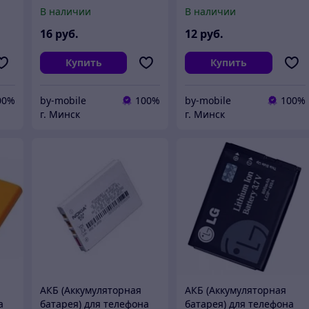
Samsung D880
HTC Touch HD (BLAC160)
В наличии
В наличии
(AB553850D,
AB553850DE)
16
руб.
12
руб.
Купить
Купить
00%
by-mobile
100%
by-mobile
100%
г. Минск
г. Минск
АКБ (Аккумуляторная
АКБ (Аккумуляторная
а
батарея) для телефона
батарея) для телефона