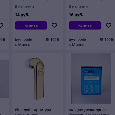
)
Nokia BLC-2
LG LGIP-411A
В наличии
В наличии
14
руб.
16
руб.
Купить
Купить
00%
by-mobile
100%
by-mobile
100%
г. Минск
г. Минск
Bluetooth гарнитура
АКБ (Аккумуляторная
а
Nokia BH-806
батарея) для телефона