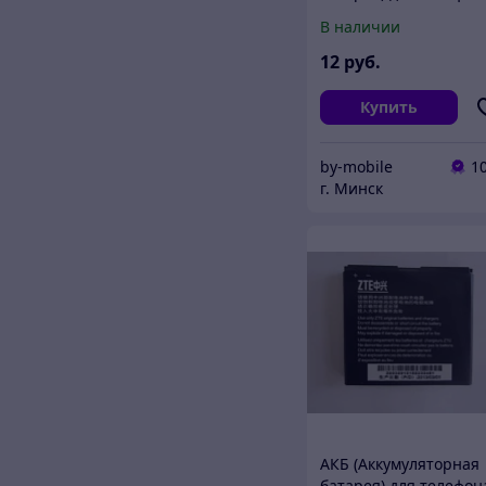
HTC BA S430 (BB92100
В наличии
12
руб.
Купить
by-mobile
1
г. Минск
АКБ (Аккумуляторная
батарея) для телефон