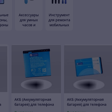
ьные
Аксессуары
Инструмент
оны,
для умных
для ремонта
фоны
часов и
мобильных
фитнес-
устройств
браслетов
АКБ (Аккумуляторная
АКБ (Аккумуляторная
а
батарея) для телефона
батарея) для телефона
Nokia BP-6MT
Nokia BL-5C