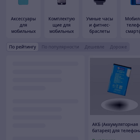
Аксессуары
Комплектую
Умные часы
Мобил
для
щие для
и фитнес-
телеф
мобильных
мобильных
браслеты
смарт
телефонов
телефонов
По рейтингу
По популярности
Дешевле
Дороже
АКБ (Аккумуляторная
батарея) для телефон
Nokia BL-4C