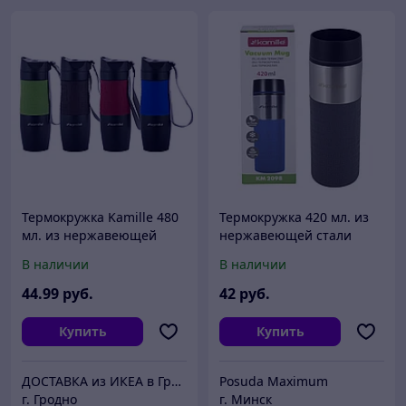
Термокружка Kamille 480
Термокружка 420 мл. из
мл. из нержавеющей
нержавеющей стали
стали с TPR-вставкой и
Kamille KM-2098 с TPR
В наличии
В наличии
ремешком
вставкой в разных цветах
44
.99
руб.
42
руб.
Купить
Купить
ДОСТАВКА из ИКЕА в Гродно
Posuda Maximum
г. Гродно
г. Минск