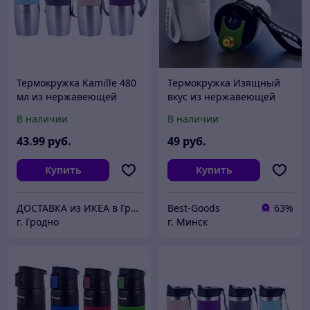
Термокружка Kamille 480
Термокружка Изящный
мл из нержавеющей
вкус из нержавеющей
стали
стали с датчиком
В наличии
В наличии
температуры и
ремешком, 500 ml (LED-
43
.99
руб.
49
руб.
дисплей,
Купить
Купить
ДОСТАВКА из ИКЕА в Гродно
Best-Goods
63%
г. Гродно
г. Минск