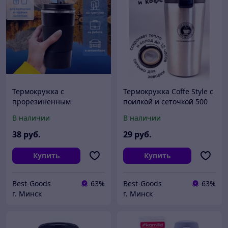
Термокружка с
Термокружка Coffe Style с
прорезиненным
поилкой и сеточкой 500
покрытием 450 мл. /
мл. / Термостакан из
В наличии
В наличии
Термостакан из
нержавеющей стали
нержавеющей стали
Серебро
38
руб.
29
руб.
Черный
Купить
Купить
Best-Goods
63%
Best-Goods
63%
г. Минск
г. Минск