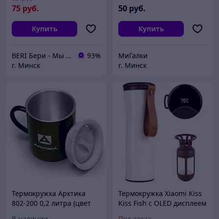
75
руб.
50
руб.
Купить
Купить
BERI Бери - Мы ненавидим демпинг, но нас вынуждают конкуренты
93%
МиГалки
г. Минск
г. Минск
Термокружка Арктика
Термокружка Xiaomi Kiss
802-200 0,2 литра (цвет
Kiss Fish с OLED дисплеем
зеленый)
(0,43 л)
В наличии
Под заказ