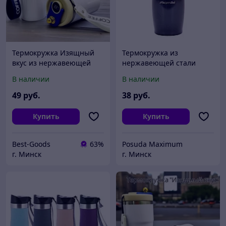
Термокружка Изящный
Термокружка из
вкус из нержавеющей
нержавеющей стали
стали с датчиком
KAMILLE 500мл KM-2047
В наличии
В наличии
температуры и
ремешком, 500 ml (LED-
49
руб.
38
руб.
дисплей,
Купить
Купить
Best-Goods
63%
Posuda Maximum
г. Минск
г. Минск