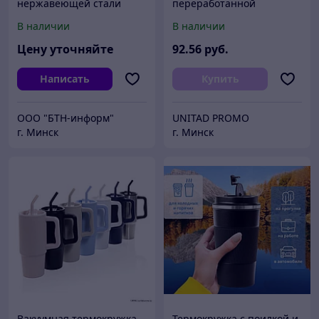
нержавеющей стали
переработанной
Kambukka Etna, 500 мл, с
нержавеющей стали RCS,
В наличии
В наличии
двойными стенками и
300 мл
вакуумной изоляцией,
Цену уточняйте
92
.56
руб.
серебристый
Написать
Купить
ООО "БТН-информ"
UNITAD PROMO
г. Минск
г. Минск
Вакуумная термокружка
Термокружка с поилкой и