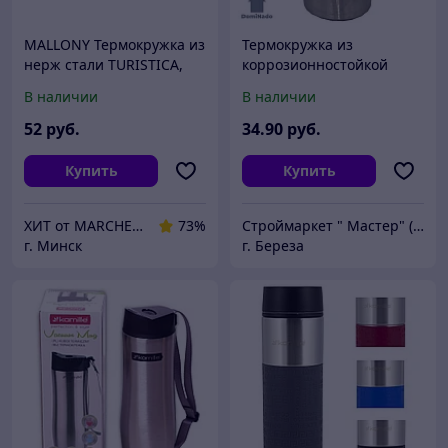
MALLONY Термокружка из
Термокружка из
нерж стали TURISTICA,
коррозионностойкой
450 мл (003681)
стали Арт.TER-3
В наличии
В наличии
52
руб.
34
.90
руб.
Купить
Купить
ХИТ от MARCHENKO
73%
Строймаркет " Мастер" (ООО "АльгенаЛайт")
г. Минск
г. Береза