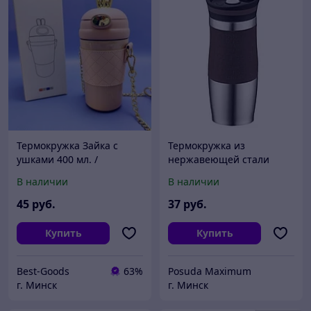
Термокружка Зайка с
Термокружка из
ушками 400 мл. /
нержавеющей стали
Термостакан из
Peterhof PH 12414 0.4л
В наличии
В наличии
нержавеющей стали с
чехлом, ремешком и
45
руб.
37
руб.
трубочкой Розовый
Купить
Купить
Best-Goods
63%
Posuda Maximum
г. Минск
г. Минск