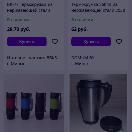
BK-77 Термокружка из
Термокружка 360ml из
нержавеющей стали
нержавеющей стали 2038
объем 450 мл, с ситом для
В наличии
В наличии
заварки и цифровым
термометром PENGUIN
29
.70
руб.
62
руб.
Купить
Купить
Интернет-магазин BBKSHOP.BY
DOMUM.BY
г. Минск
г. Минск