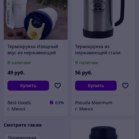
Термокружка Изящный
Термокружка из
вкус из нержавеющей
нержавеющей стали
стали с датчиком
подсолнух Sunflower SVP
В наличии
В наличии
температуры и
500R, 0.5 л
ремешком, 500 ml (LED-
49
руб.
56
руб.
дисплей,
Купить
Купить
Best-Goods
63%
Posuda Maximum
г. Минск
г. Минск
Смотрите также
Термокружки