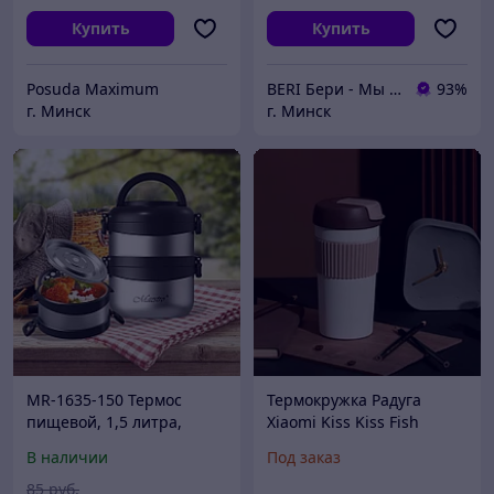
Купить
Купить
Posuda Maximum
BERI Бери - Мы ненавидим демпинг, но нас вынуждают конкуренты
93%
г. Минск
г. Минск
MR-1635-150 Термос
Термокружка Радуга
пищевой, 1,5 литра,
Xiaomi Kiss Kiss Fish
Maestro ланч-бокс
Rainbow 490m
В наличии
Под заказ
85
руб.