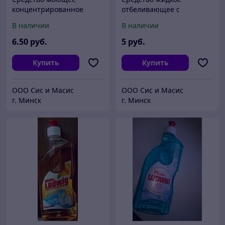
концентрированное
отбеливающее с
универсальное (для
дезинфицирующим
В наличии
В наличии
стекол и зеркал) "Прайм
эффектом "Прайм
Блик" 1л.
Белизна - Гель" / 750 мл
6
.50
руб.
5
руб.
Купить
Купить
ООО Сис и Масис
ООО Сис и Масис
г. Минск
г. Минск