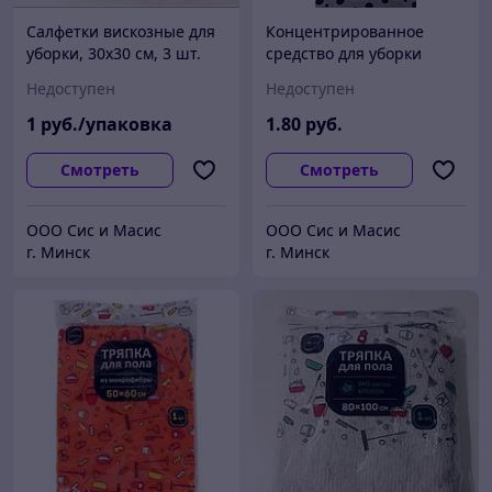
Салфетки вискозные для
Концентрированное
уборки, 30х30 см, 3 шт.
средство для уборки
помещений, "Квард-М"
Недоступен
Недоступен
1л.
1
руб./упаковка
1
.80
руб.
Смотреть
Смотреть
ООО Сис и Масис
ООО Сис и Масис
г. Минск
г. Минск