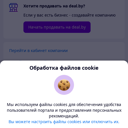
Хотите продавать на deal.by?
Если у вас есть бизнес - создавайте компанию
Начать продавать на deal.by
Перейти в кабинет компании
Перейти в личный кабинет
Обработка файлов cookie
Покупателям
Продавцам
Мы используем файлы cookies для обеспечения удобства
О нас
пользователей портала и предоставления персональных
рекомендаций.
Deal.by — маркетплейс Беларуси
Вы можете настроить файлы cookies или отключить их.
Тема
-
светлая
BETA