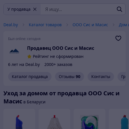
У продавца
Deal.by
Каталог товаров
ООО Сис и Масис
Дом 
Был online:
сегодня
Продавец ООО Сис и Масис
Рейтинг не сформирован
6 лет на Deal.by
2000+ заказов
Каталог продавца
Отзывы
90
Контакты
Гра
Уход за домом от продавца ООО Сис и
Масис
в Беларуси