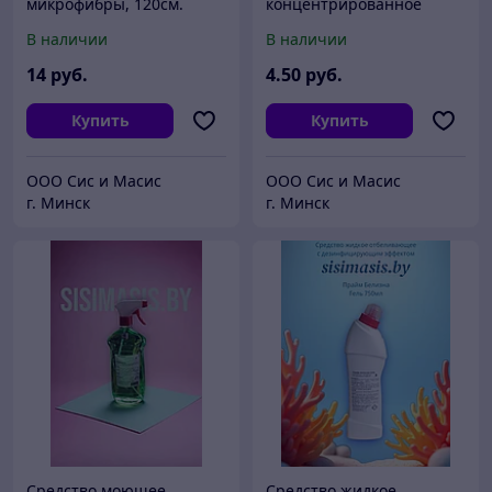
микрофибры, 120см.
концентрированное
универсальное (для
В наличии
В наличии
стекол и зеркал) "Прайм
Блик" 0,5л.
14
руб.
4
.50
руб.
Купить
Купить
ООО Сис и Масис
ООО Сис и Масис
г. Минск
г. Минск
Средство моющее
Средство жидкое