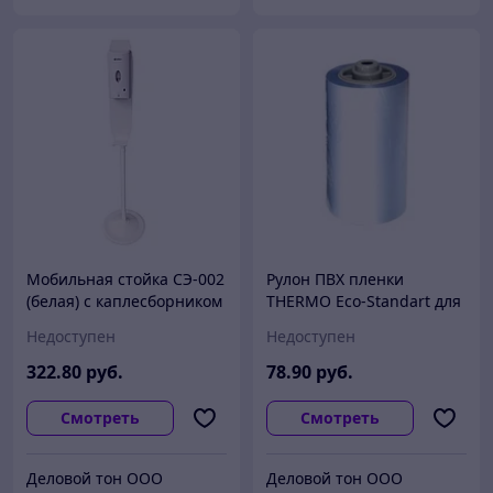
Мобильная стойка СЭ-002
Рулон ПВХ пленки
(белая) с каплесборником
THERMO Eco-Standart для
и автоматическим
аппаратов Boot-Pack
Недоступен
Недоступен
дозатором
1000N (1000 шт.)
322
.80
руб.
78
.90
руб.
Смотреть
Смотреть
Деловой тон ООО
Деловой тон ООО