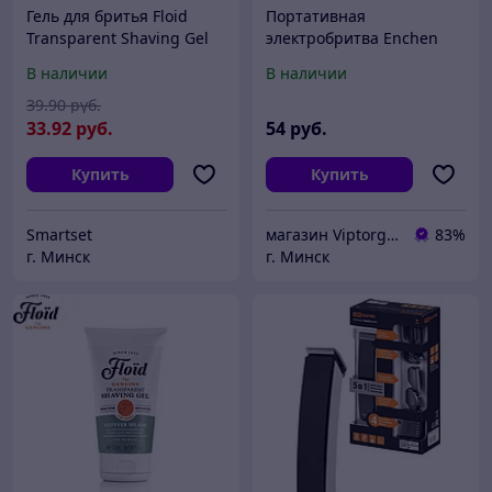
Гель для бритья Floid
Портативная
Transparent Shaving Gel
электробритва Enchen
Citrus Spectre 150мл
BlackStone c тройным
В наличии
В наличии
лезвием и встроенным
триммером
39
.90
руб.
33
.92
руб.
54
руб.
Купить
Купить
Smartset
магазин Viptorg.by
83%
г. Минск
г. Минск