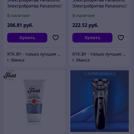
Электробритва Panasonic/
Электробритва Panasonic/
Сеточная система,
Сеточная система,
В наличии
В наличии
влажное бритье: есть,
влажное бритье: есть,
дисплей: нет, 10000
дисплей: нет, 10000
206
.81
руб.
222
.52
руб.
Купить
Купить
RTK.BY - только лучшие цены
RTK.BY - только лучшие цены
г. Минск
г. Минск