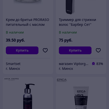
Крем до бритья PRORASO
Триммер для стрижки
питательный с маслом
волос "Барбер Сет"
сандала 100мл
беспроводная.,насадка
В наличии
В наличии
для контурной стрижки,
носа и ушей
39
.50
руб.
75
руб.
Купить
Купить
Smartset
магазин Viptorg.by
83%
г. Минск
г. Минск