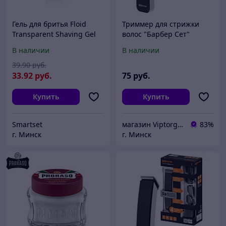
Гель для бритья Floid
Триммер для стрижки
Transparent Shaving Gel
волос "Барбер Сет"
Vetyver Splash 150мл
беспроводная.,насадка
В наличии
В наличии
для контурной стрижки,
носа и ушей
39
.90
руб.
33
.92
руб.
75
руб.
Купить
Купить
Smartset
магазин Viptorg.by
83%
г. Минск
г. Минск