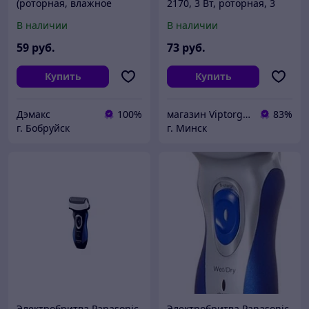
(роторная, влажное
2170, 3 Вт, роторная, 3
бритье, АКБ 600mah)
плавающие головки, IPX7
В наличии
В наличии
влажное/сухое бритьё
59
руб.
73
руб.
Купить
Купить
Дэмакс
100%
магазин Viptorg.by
83%
г. Бобруйск
г. Минск
Электробритва Panasonic
Электробритва Panasonic