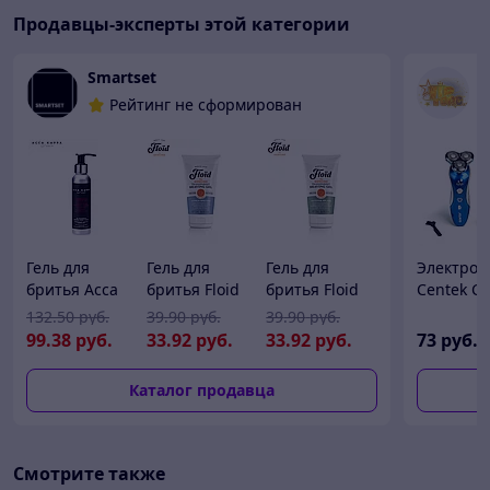
Продавцы-эксперты этой категории
Smartset
м
Рейтинг не сформирован
Гель для
Гель для
Гель для
Электроб
бритья Acca
бритья Floid
бритья Floid
Centek CT
Kappa
Transparent
Transparent
2170, 3 Вт
132
.50
руб.
39
.90
руб.
39
.90
руб.
Transparent
Shaving Gel
Shaving Gel
роторная
99
.38
руб.
33
.92
руб.
33
.92
руб.
73
руб.
shaving gel
Citrus Spectre
Vetyver Splash
плавающ
125мл
150мл
150мл
головки, 
Каталог продавца
влажное/
сухое бр
Смотрите также